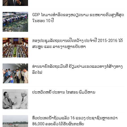
GDP ໄຕມາດທຳອິດຂອງຫວຽດນາມ ຂະຫຍາຍຕົວສູງທີ່ສຸດ
ໃນຮອບ 10​ ປີ
ກອງປະຊຸມລັດຖະບານເປີດກວ້າງ ປະຈຳປີ 2015-2016 ໄດ້
ສະຫຼຸບ ແລະ ລາຍງານຫຼາຍບັບຫາ
ທ່ານນາຍົກລັດຖະມົນຕີ ຢ້ຽມຢາມເຂດແລວທາງກໍ່ສ້າງທາງ
ລົດໄຟ
ປະຫວັດຫຍໍ້ ປະທານ ໄກສອນ ພົມວິຫານ
ທົ່ວປະເທດນ້ຳຖ້ວມແລ້ວ 16 ແຂວງ ປະຊາຊົນຫຼາຍກວ່າ
86,000​ ຄອບຄົວໄດ້ຮັບຜົນກະທົບ