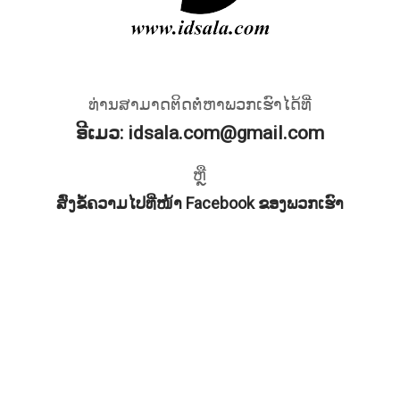
ທ່ານສາມາດຕິດຕໍ່ຫາພວກເຮົາໄດ້ທີ່
ອີເມວ:
idsala.com@gmail.com
ຫຼື
ສົ່ງຂໍ້ຄວາມໄປທີ່ໜ້າ Facebook ຂອງພວກເຮົາ