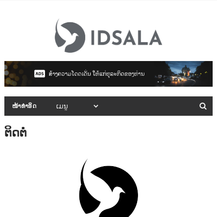
ໜ້າທຳອິດ
ຕິດຕໍ່