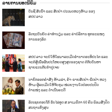
ລາຍການຍອດນິຍົມ
ບັນຊີ ສັດນ້ຳ ແລະ ສັດປ່າ ປະເພດຫວງຫ້າມ ຂອງ
ສປປ.ລາວ
ລັດຖະບັນຍັດ ຄ່າທຳນຽມ ແລະ ຄ່າບໍລິການ ທຸກຂະແໜງ
ການຂອງລັດ
ສປປ.ລາວ ຈະບໍ່ໃຫ້ໃຜມາລະເມີດອຳນາດອະທິປະໄຕ ແລະ
ຈະຕໍ່ສູ້ເພື່ອຜົນປະໂຫຍດສູງສຸດຂອງຊາດ ຕໍ່ກັບບັນຫາ
ຊາຍແດນກັບກຳປູເຈຍ
ນາຍົກອອກຄຳສັ່ງ ຫ້າມລ່າ, ຄ້າ-ຂາຍສັດປ່າ-ພືດປ່າ ຫວງ
ຫ້າມ ຜູ້ລະເມີດໃຫ້ຈັບກຸມ ໜ່ວຍງານໃດປ່ອຍປະປົດ
ຕຳແໜ່ງ ແລະ ດຳເນີນຄະດີ
ລັດເຊຍຕອບໂຕ້ ຂັບໄລ່ທູດ ສ.ອາເມຣິກາ 60 ຄົນ ພ້ອມສັ່ງປິດ
ສະຖານກົງສຸນ