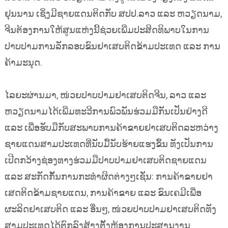
ຢຸນນານ ເຊິ່ງມີຊາຍແດນຕິດກັບ ສປປ.ລາວ ແລະ ຫວຽດນາມ,
ຈີນຕ້ອງການໃຫ້ສູນແຫ່ງນີ້ຊ່ວຍເພີ່ມປະສິດທິພາບໃນການ
ປາບປາມການລັກລອບຂົນຢາເສບຕິດຂ້າມປະເທດ ແລະ ການ
ຄ້າມະນຸດ.
ໄລຍະຜ່ານມາ, ໜ່ວຍປາບປາມຢາເສບຕິດຈີນ, ລາວ ແລະ
ຫວຽດນາມໄດ້ເພີ່ມທະວີການພົວພັນຮ່ວມມືກັນເປັນຢ່າງດີ
ແລະ ເພື່ອຮັບມືກັບສະພາບການຄ້າຂາຍຢາເສບຕິດລະຫວ່າງ
ຊາຍແດນສາມປະເທດທີ່ນັບມື້ນັບຮ້າຍແຮງຂຶ້ນ ທັງເປັນການ
ເປີດກວ້າງຊ່ອງທາງຮ່ວມມືປາບປາມຢາເສບຕິດຊາຍແດນ
ແລະ ສະກັດກັ້ນການກະທຳຜິດຕ່າງໆເຊັ່ນ: ການຄ້າຂາຍຢາ
ເສດຕິດຂ້າມຊາຍແດນ, ການຄ້າຂາຍ ແລະ ຂົນເຄມີເພື່ອ
ຜະລິດຢາເສບຕິດ ແລະ ອື່ນໆ, ໜ່ວຍປາບປາມຢາເສບຕິດທັງ
ສາມປະເທດໄດ້ຕົກລົງສ້າງຕັ້ງຫ້ອງການປະສານງານ