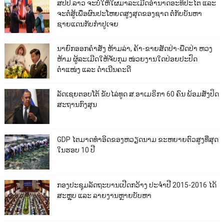
ສປປ.ລາວ ຈະບໍ່ໃຫ້ໃຜມາລະເມີດອຳນາດອະທິປະໄຕ ແລະ
ຈະຕໍ່ສູ້ເພື່ອຜົນປະໂຫຍດສູງສຸດຂອງຊາດ ຕໍ່ກັບບັນຫາ
ຊາຍແດນກັບກຳປູເຈຍ
ນາຍົກອອກຄຳສັ່ງ ຫ້າມລ່າ, ຄ້າ-ຂາຍສັດປ່າ-ພືດປ່າ ຫວງ
ຫ້າມ ຜູ້ລະເມີດໃຫ້ຈັບກຸມ ໜ່ວຍງານໃດປ່ອຍປະປົດ
ຕຳແໜ່ງ ແລະ ດຳເນີນຄະດີ
ລັດເຊຍຕອບໂຕ້ ຂັບໄລ່ທູດ ສ.ອາເມຣິກາ 60 ຄົນ ພ້ອມສັ່ງປິດ
ສະຖານກົງສຸນ
GDP ໄຕມາດທຳອິດຂອງຫວຽດນາມ ຂະຫຍາຍຕົວສູງທີ່ສຸດ
ໃນຮອບ 10​ ປີ
ກອງປະຊຸມລັດຖະບານເປີດກວ້າງ ປະຈຳປີ 2015-2016 ໄດ້
ສະຫຼຸບ ແລະ ລາຍງານຫຼາຍບັບຫາ