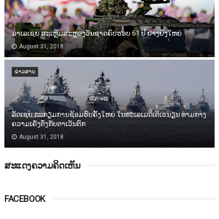
ມາເລເຊຍ ສະເຫຼີມສະຫຼອງວັນຊາດຄົບຮອບ 61 ປີ ຢ່າງຍິ່ງໃຫຍ່
August 31, 2018
ຂ່າວສານ
ລັດເຊຍ ກະກຽມການຊ້ອມຮົບຄັ້ງໃຫຍ່ ໃນທະເລເມດິເຕິເຣນຽນ ທ່າມກາງ
ຄວາມເຄັ່ງຕຶງກັບຕາເວັນຕົກ
August 31, 2018
ສະແດງຄວາມຄິດເຫັນ
FACEBOOK