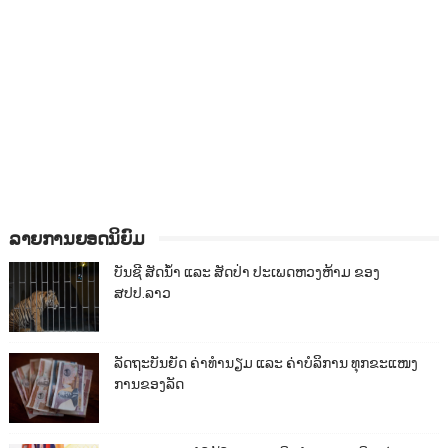
ລາຍການຍອດນິຍົມ
ບັນຊີ ສັດນ້ຳ ແລະ ສັດປ່າ ປະເພດຫວງຫ້າມ ຂອງ
ສປປ.ລາວ
ລັດຖະບັນຍັດ ຄ່າທຳນຽມ ແລະ ຄ່າບໍລິການ ທຸກຂະແໜງ
ການຂອງລັດ