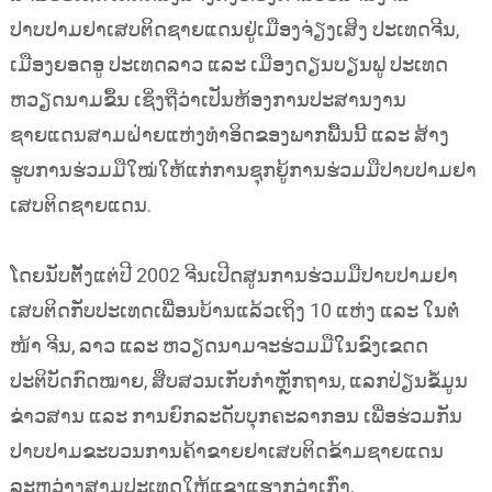
ປາບປາມຢາເສບຕິດຊາຍແດນຢູ່ເມືອງຈ່ຽງເສິງ ປະເທດຈີນ,
ເມືອງຍອດອູ ປະເທດລາວ ແລະ ເມືອງດຽນບຽນຟູ ປະເທດ
ຫວຽດນາມຂຶ້ນ ເຊິ່ງຖືວ່າເປັນຫ້ອງການປະສານງານ
ຊາຍແດນສາມຝ່າຍແຫ່ງທຳອິດຂອງພາກພື້ນນີ້ ແລະ ສ້າງ
ຮູບການຮ່ວມມືໃໝ່ໃຫ້ແກ່ການຊຸກຍູ້ການຮ່ວມມືປາບປາມຢາ
ເສບຕິດຊາຍແດນ.
ໂດຍນັບຕັ້ງແຕ່ປີ 2002 ຈີນເປີດສູນການຮ່ວມມືປາບປາມຢາ
ເສບຕິດກັບປະເທດເພື່ອນບ້ານແລ້ວເຖິງ 10 ແຫ່ງ ແລະ ໃນຕໍ່
ໜ້າ ຈີນ, ລາວ ແລະ ຫວຽດນາມຈະຮ່ວມມືໃນຂົງເຂດດ
ປະຕິບັດກົດໝາຍ, ສືບສວນເກັບກຳຫຼັກຖານ, ແລກປ່ຽນຂໍ້ມູນ
ຂ່າວສານ ແລະ ການຍົກລະດັບບຸກຄະລາກອນ ເພື່ອຮ່ວມກັນ
ປາບປາມຂະບວນການຄ້າຂາຍຢາເສບຕິດຂ້າມຊາຍແດນ
ລະຫວ່າງສາມປະເທດໃຫ້ແຂງແຮງກວ່າເກົ່າ.