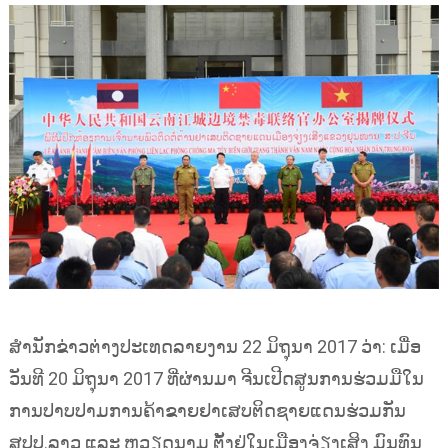
ສຳນັກຂ່າວຕ່າງປະເທດລາຍງານ 22 ມິຖຸນາ 2017 ວ່າ: ເມື່ອ
ວັນທີ 20 ມິຖຸນາ 2017 ທີ່ຜ່ານມາ ຈີນເປີດສູນການຮ່ວມມືໃນ
ການປາບປາມການຄ້າຂາຍຢາເສບຕິດຊາຍແດນຮ່ວມກັນ
ສປປ.ລາວ ແລະ ຫວຽດນາມ ຕັ້ງຢູ່ໃນເມືອງຈ່ຽງເສິງ ມົນທົນ