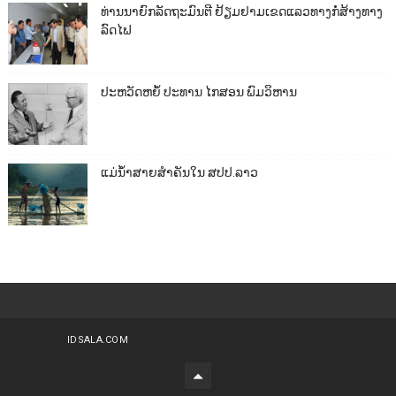
ທ່ານນາຍົກລັດຖະມົນຕີ ຢ້ຽມຢາມເຂດແລວທາງກໍ່ສ້າງທາງ
ລົດໄຟ
ປະຫວັດຫຍໍ້ ປະທານ ໄກສອນ ພົມວິຫານ
ແມ່ນ້ຳສາຍສຳຄັນໃນ ສປປ.ລາວ
IDSALA.COM