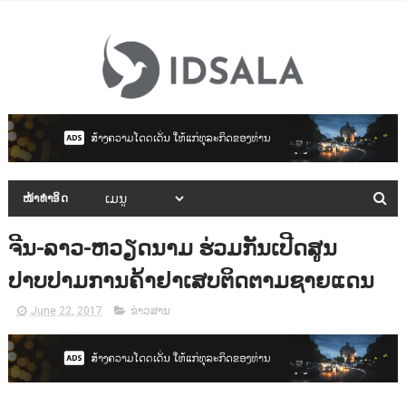
ໜ້າທຳອິດ
ຈີນ-ລາວ-ຫວຽດນາມ ຮ່ວມກັນເປີດສູນ
ປາບປາມການຄ້າຢາເສບຕິດຕາມຊາຍແດນ
June 22, 2017
ຂ່າວສານ