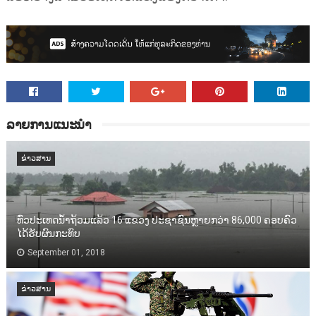
ລາຍການແນະນຳ
ຂ່າວສານ
ທົ່ວປະເທດນ້ຳຖ້ວມແລ້ວ 16 ແຂວງ ປະຊາຊົນຫຼາຍກວ່າ 86,000​ ຄອບຄົວ
ໄດ້ຮັບຜົນກະທົບ
September 01, 2018
ຂ່າວສານ