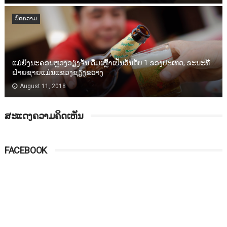
ບົດຄວາມ
ແມ່ຍິງນະຄອນຫຼວງວຽງຈັນ ດື່ມເຫຼົ້າເປັນອັນດັບ 1​ ຂອງປະເທດ, ຂະນະທີ່
ຝ່າຍຊາຍແມ່ນແຂວງຊຽງຂວາງ
August 11, 2018
ສະແດງຄວາມຄິດເຫັນ
FACEBOOK