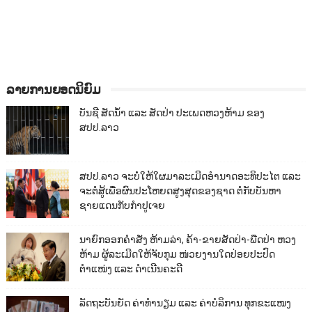
ລາຍການຍອດນິຍົມ
ບັນຊີ ສັດນ້ຳ ແລະ ສັດປ່າ ປະເພດຫວງຫ້າມ ຂອງ
ສປປ.ລາວ
ສປປ.ລາວ ຈະບໍ່ໃຫ້ໃຜມາລະເມີດອຳນາດອະທິປະໄຕ ແລະ
ຈະຕໍ່ສູ້ເພື່ອຜົນປະໂຫຍດສູງສຸດຂອງຊາດ ຕໍ່ກັບບັນຫາ
ຊາຍແດນກັບກຳປູເຈຍ
ນາຍົກອອກຄຳສັ່ງ ຫ້າມລ່າ, ຄ້າ-ຂາຍສັດປ່າ-ພືດປ່າ ຫວງ
ຫ້າມ ຜູ້ລະເມີດໃຫ້ຈັບກຸມ ໜ່ວຍງານໃດປ່ອຍປະປົດ
ຕຳແໜ່ງ ແລະ ດຳເນີນຄະດີ
ລັດຖະບັນຍັດ ຄ່າທຳນຽມ ແລະ ຄ່າບໍລິການ ທຸກຂະແໜງ