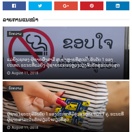
ລາຍການແນະນຳ
ບົດຄວາມ
ແມ່ຍິງເຊກອງ-ຜູ້ຊາຍຜົ້ງສາລີ ສູບຢາຫຼາຍທີ່ສຸດເປັນອັນດັບ 1 ຂອງ
ປະເທດ, ຂະນະທີ່ແມ່ຍິງ-ຜູ້ຊາຍນະຄອນຫຼວງວຽງຈັນຮັກສຸຂະພາບສຸດ
August 11, 2018
ບົດຄວາມ
ຜູ້ຊາຍໄຊຍະບູລີອັນດັບ 1 ຂອງປະເທດທີ່ມີຄູ່ນອນຫຼາຍກວ່າ 1 ຄູ່, ຂະນະທີ່
ຜູ້ຊາຍສາລະວັນຮັກດຽວໃຈດຽວທີ່ສຸດ
August 11, 2018