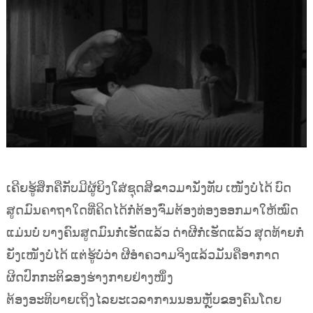
ເຄີຍຮູ້ສຶກຄືກັບມີຜູ້ຍິງໃສ່ຊຸດສີຂາວມານັ່ງທັບ ເໜັງບໍ່ໄດ້ ບົດ
ສູດມົນຄາຖາໃດທີ່ຄິດໄດ້ກໍ່ຕ້ອງຈົ່ມຕ້ອງທ່ອງອອກມາໃຫ້ໝົດ
ແມ່ນບໍ່ ບາງຄົນສູດມົນກໍ່ເຮັດແລ້ວ ດ່າຜີກໍ່ເຮັດແລ້ວ ສຸດທ້າຍກໍ່
ຍັງເໜັງບໍ່ໄດ້ ແຕ່ຮູ້ບໍ່ວ່າ ຜີອຳຄວາມຈິງແລ້ວມັນຄືອາກາດ
ຜິດປົກກະຕິຂອງຮ່າງກາຍຢ່າງໜຶ່ງ
ຕ້ອງອະທິບາຍເຖິງໄລຍະເວລາການນອນຫຼັບຂອງຄົນໂດຍ