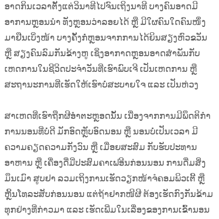
ອາດກິນເວລາຕັ້ງແຕ່ວິນາທີໄປຈົນເຖິງນາທີ ບາງຄົນອາດມີ
ອາການຫຼອນນຳ ທັງຫຼອນວ່າລອຍໄດ້ ຫຼື ມີໃຜຄົນໃດຄົນໜຶ່ງ
ມາຢືນເບິ່ງໜ້າ ບາງຄັ້ງກໍ່ຫຼອນຈາກການໄດ້ຍິນສຽງຫົວຂວັນ
ຫຼື ສຽງຄົນລົມກັນຂ້າງຫູ ເຊິ່ງອາກາດຫຼອນອາດສຳພັນກັບ
ເຫດການໃນຊີວິດປະຈຳວັນທີ່ເຮົາພົບເຈີ ເປັນເຫດການ ຫຼື
ສະຖານະການທີ່ເຮັດໃຫ້ເຮົາບໍ່ສະບາຍໃຈ ແລະ ເປັນຫ່ວງ
ສາເຫດທີ່ເຮົາຖືກຜີອຳຕະຫຼອດນັ້ນ ເນື່ອງຈາກການມີພຶດຕິກຳ
ການນອນທີ່ບໍ່ດີ ມັກອົດຫຼັບອົດນອນ ຫຼື ນອນບໍ່ເປັນເວລາ ມີ
ຄວາມຄຽດຄວາມກັງວົນ ຫຼື ເມື່ອຍສະສົມ ກັບຮັບປະທານ
ອາຫານ ຫຼື ເຄື່ອງດື່ມີ່ປະສົມຄາເຟອີນກ່ອນນອນ ການດື່ມສິ່ງ
ມຶນເມົາ ສູບຢາ ລວມເຖິງການເຮັດວຽກໜ້າຈໍຄອມພິວເຕີ້ ຫຼື
ຫຼິ້ນໂທລະສັບກ່ອນນອນ ແຕ່ຖ້າຢາກໜີຜີ ຕ້ອງເຮັດກົງກັນຂ້າມ
ທຸກຢ່າງທີ່ກ່າວມາ ແລະ ເຮັດເພີ່ມໃນເລື່ອງຂອງການເຂົ້ານອນ