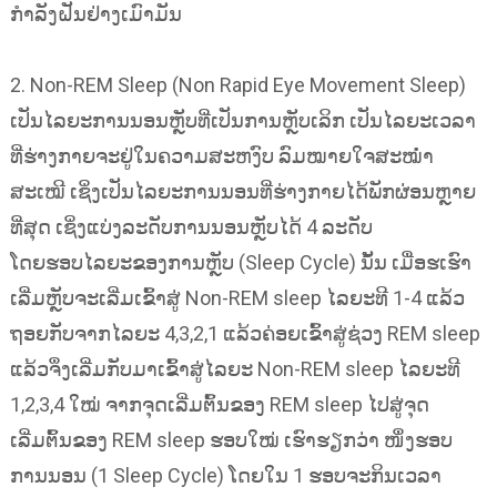
ກຳລັງຝັນຢ່າງເມົາມັນ
2. Non-REM Sleep (Non Rapid Eye Movement Sleep)
ເປັນໄລຍະການນອນຫຼັບທີ່ເປັນການຫຼັບເລິກ ເປັນໄລຍະເວລາ
ທີ່ຮ່າງກາຍຈະຢູ່ໃນຄວາມສະຫງົບ ລົມໝາຍໃຈສະໝ່ຳ
ສະເໝີ ເຊິ່ງເປັນໄລຍະການນອນທີ່ຮ່າງກາຍໄດ້ພັກຜ່ອນຫຼາຍ
ທີ່ສຸດ ເຊິ່ງແບ່ງລະດັບການນອນຫຼັບໄດ້ 4 ລະດັບ
ໂດຍຮອບໄລຍະຂອງການຫຼັບ (Sleep Cycle) ນັ້ນ ເມື່ອຮເຮົາ
ເລີ່ມຫຼັບຈະເລີ່ມເຂົ້າສູ່ Non-REM sleep ໄລຍະທີ 1-4 ແລ້ວ
ຖອຍກັບຈາກໄລຍະ 4,3,2,1 ແລ້ວຄ່ອຍເຂົ້າສູ່ຊ່ວງ REM sleep
ແລ້ວຈຶ່ງເລີ່ມກັບມາເຂົ້າສູ່ໄລຍະ Non-REM sleep ໄລຍະທີ
1,2,3,4 ໃໝ່ ຈາກຈຸດເລີ່ມຕົ້ນຂອງ REM sleep ໄປສູ່ຈຸດ
ເລີ່ມຕົ້ນຂອງ REM sleep ຮອບໃໝ່ ເຮົາຮຽກວ່າ ໜຶ່ງຮອບ
ການນອນ (1 Sleep Cycle) ໂດຍໃນ 1 ຮອບຈະກິນເວລາ