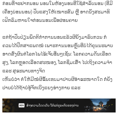
ກ່ອນທີ່ຈະຢາກນອນ ນອນໃນຫ້ອງນອນທີ່ໃຊ້ສຳລັບນອນ (ທີ່ມີ
ເຄື່ອງບ່ອນນອນ) ປັບແສງໃຫ້ເໝາະສົມ ຫຼື ອາດນັ່ງສະມາທິ
ເຝິກລົມຫາຍໃຈກ່ອນນອນເພື່ອຜ່ອນຄາຍ
ແຕ່ຖ້າປັບປ່ຽນພຶດຕິກຳການນອນແລ້ວຜີຍັງມາລົບກວນ ກໍ່
ຄວນໄດ້ປຶກສາແພດໝໍ ເພາະການນອນຫຼັບທີ່ບໍ່ໄດ້ຄຸນນະພາບ
ອາດສົ່ງຜົນຕໍ່ໂລກໄພໄຂ້ເຈັບອື່ນໆເຊັ່ນ: ໂລກຄວາມດັນເລືອດ
ສູງ, ໂລກຫຼອດເລືອດສະໝອງ, ໂລກຊຶມເສົ້າ ໄປເຖິງຄວາມຈຳ
ແລະ ສຸຂະພາບທາງຈິດ
ເຫັນບໍ່ວ່າ ຕໍ່ໃຫ້ມີໝໍຜີຂັ້ນເທບມາປາບຜີອຳຂະໜາດໃດ ກໍ່ຍັງ
ປາບບໍ່ໄດ້ຖ້າບໍ່ຮູ້ຈັກເບິ່ງແຍງຮ່າງກາຍ ແລະ