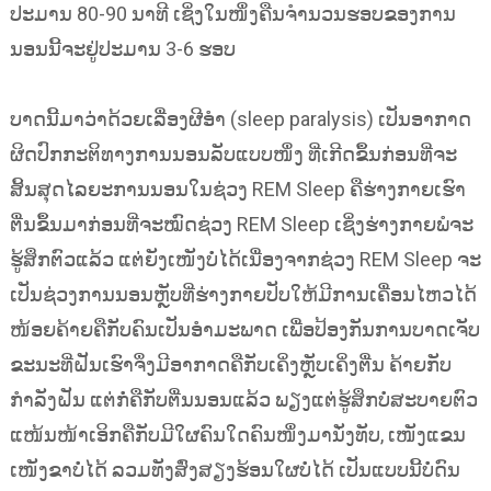
ປະມານ 80-90 ນາທີ ເຊິ່ງໃນໜຶ່ງຄືນຈຳນວນຮອບຂອງການ
ນອນນີ້ຈະຢູ່ປະມານ 3-6 ຮອບ
ບາດນີ້ມາວ່າດ້ວຍເລື່ອງຜີອຳ (sleep paralysis) ເປັນອາກາດ
ຜິດປົກກະຕິທາງການນອນລັບແບບໜຶ່ງ ທີ່ເກີດຂຶ້ນກ່ອນທີ່ຈະ
ສິ້ນສຸດໄລຍະການນອນໃນຊ່ວງ REM Sleep ຄືຮ່າງກາຍເຮົາ
ຕື່ນຂຶ້ນມາກ່ອນທີ່ຈະໝົດຊ່ວງ REM Sleep ເຊິ່ງຮ່າງກາຍພໍຈະ
ຮູ້ສຶກຕົວແລ້ວ ແຕ່ຍັງເໜັງບໍ່ໄດ້ເນື່ອງຈາກຊ່ວງ REM Sleep ຈະ
ເປັນຊ່ວງການນອນຫຼັບທີ່ຮ່າງກາຍປັບໃຫ້ມີການເຄື່ອນໄຫວໄດ້
ໜ້ອຍຄ້າຍຄືກັບຄົນເປັນອຳມະພາດ ເພື່ອປ້ອງກັນການບາດເຈັບ
ຂະນະທີ່ຝັນເຮົາຈຶ່ງມີອາກາດຄືກັບເຄິ່ງຫຼັບເຄິ່ງຕື່ນ ຄ້າຍກັບ
ກຳລັງຝັນ ແຕ່ກໍ່ຄືກັບຕື່ນນອນແລ້ວ ພຽງແຕ່ຮູ້ສຶກບໍ່ສະບາຍຕົວ
ແໜ້ນໜ້າເອິກຄືກັບມີໃຜຄົນໃດຄົນໜຶ່ງມານັ່ງທັບ, ເໜັງແຂນ
ເໜັງຂາບໍ່ໄດ້ ລວມທັງສົ່ງສຽງຮ້ອນໃຜບໍ່ໄດ້ ເປັນແບບນີ້ບໍ່ດົນ