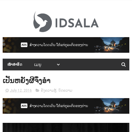
ໜ້າທຳອິດ
ເປັນຫຍັງຜີຈຶ່ງອຳ
July 12, 2016
ຄັງຄວາມຮູ້
,
ບົດຄວາມ