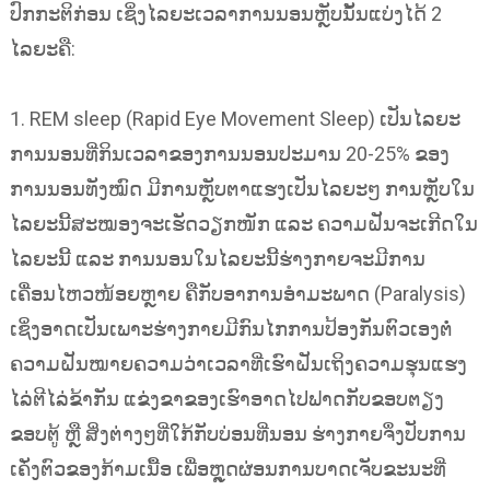
ປົກກະຕິກ່ອນ ເຊິ່ງໄລຍະເວລາການນອນຫຼັບນັ້ນແບ່ງໄດ້ 2
ໄລຍະຄື:
1. REM sleep (Rapid Eye Movement Sleep) ເປັນໄລຍະ
ການນອນທີ່ກິນເວລາຂອງການນອນປະມານ 20-25% ຂອງ
ການນອນທັງໝົດ ມີການຫຼັບຕາແຮງເປັນໄລຍະໆ ການຫຼັບໃນ
ໄລຍະນີ້ສະໝອງຈະເຮັດວຽກໜັກ ແລະ ຄວາມຝັນຈະເກີດໃນ
ໄລຍະນີ້ ແລະ ການນອນໃນໄລຍະນີ້ຮ່າງກາຍຈະມີການ
ເຄື່ອນໄຫວໜ້ອຍຫຼາຍ ຄືກັບອາການອຳມະພາດ (Paralysis)
ເຊິ່ງອາດເປັນເພາະຮ່າງກາຍມີກົນໄກການປ້ອງກັນຕົວເອງຕໍ່
ຄວາມຝັນໝາຍຄວາມວ່າເວລາທີ່ເຮົາຝັນເຖິງຄວາມຮຸນແຮງ
ໄລ່ຕີໄລ່ຂ້າກັນ ແຂ່ງຂາຂອງເຮົາອາດໄປຟາດກັບຂອບຕຽງ
ຂອບຕູ້ ຫຼື ສິ່ງຕ່າງໆທີ່ໃກ້ກັບບ່ອນທີ່ນອນ ຮ່າງກາຍຈຶ່ງປັບການ
ເຄັ່ງຕົວຂອງກ້າມເນື້ອ ເພື່ອຫຼຸດຜ່ອນການບາດເຈັບຂະນະທີ່