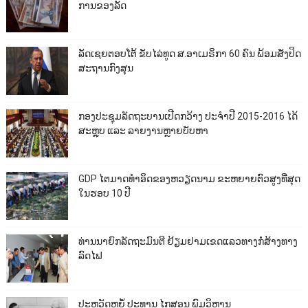
ການຂອງລັດ
ລັດເຊຍຕອບໂຕ້ ຂັບໄລ່ທູດ ສ.ອາເມຣິກາ 60 ຄົນ ພ້ອມສັ່ງປິດ
ສະຖານກົງສຸນ
ກອງປະຊຸມລັດຖະບານເປີດກວ້າງ ປະຈຳປີ 2015-2016 ໄດ້
ສະຫຼຸບ ແລະ ລາຍງານຫຼາຍບັບຫາ
GDP ໄຕມາດທຳອິດຂອງຫວຽດນາມ ຂະຫຍາຍຕົວສູງທີ່ສຸດ
ໃນຮອບ 10​ ປີ
ທ່ານນາຍົກລັດຖະມົນຕີ ຢ້ຽມຢາມເຂດແລວທາງກໍ່ສ້າງທາງ
ລົດໄຟ
ປະຫວັດຫຍໍ້ ປະທານ ໄກສອນ ພົມວິຫານ