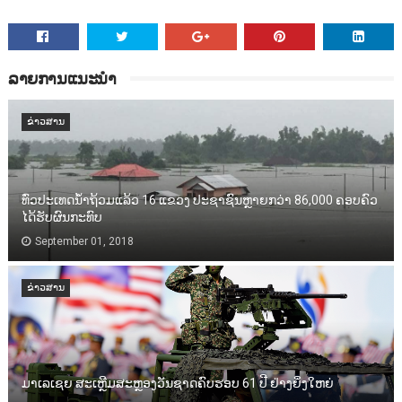
ລາຍການແນະນຳ
ຂ່າວສານ
ທົ່ວປະເທດນ້ຳຖ້ວມແລ້ວ 16 ແຂວງ ປະຊາຊົນຫຼາຍກວ່າ 86,000​ ຄອບຄົວ
ໄດ້ຮັບຜົນກະທົບ
September 01, 2018
ຂ່າວສານ
ມາເລເຊຍ ສະເຫຼີມສະຫຼອງວັນຊາດຄົບຮອບ 61 ປີ ຢ່າງຍິ່ງໃຫຍ່