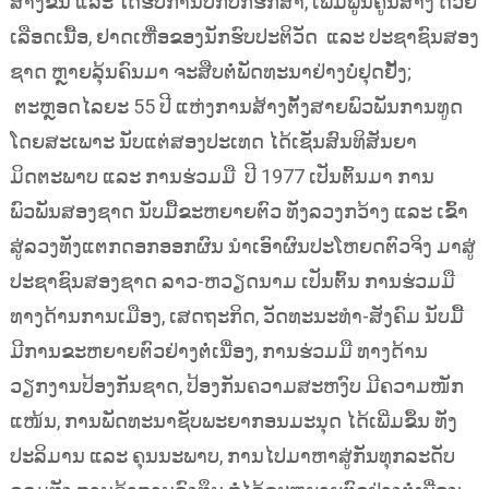
ສ້າງຂຶ້ນ ແລະ ໄດ້ຮັບການປົກປັກຮັກສາ, ເພີ່ມພູນຄູນສ້າງ ດ້ວຍ
ເລືອດເນື້ອ, ຢາດເຫື່ອຂອງນັກຮົບປະຕິວັດ ແລະ ປະຊາຊົນສອງ
ຊາດ ຫຼາຍລຸ້ນຄົນມາ ຈະສືບຕໍ່ພັດທະນາຢ່າງບໍ່ຢຸດຢັ້ງ;
ຕະຫຼອດໄລຍະ 55 ປີ ແຫ່ງການສ້າງຕັ້ງສາຍພົວພັນການທູດ
ໂດຍສະເພາະ ນັບແຕ່ສອງປະເທດ ໄດ້ເຊັນສົນທິສັນຍາ
ມິດຕະພາບ ແລະ ການຮ່ວມມື ປີ 1977 ເປັນຕົ້ນມາ ການ
ພົວພັນສອງຊາດ ນັບມື້ຂະຫຍາຍຕົວ ທັງລວງກວ້າງ ແລະ ເຂົ້າ
ສູ່ລວງທັງແຕກດອກອອກຜົນ ນຳເອົາຜົນປະໂຫຍດຕົວຈິງ ມາສູ່
ປະຊາຊົນສອງຊາດ ລາວ-ຫວຽດນາມ ເປັນຕົ້ນ ການຮ່ວມມື
ທາງດ້ານການເມືອງ, ເສດຖະກິດ, ວັດທະນະທຳ-ສັງຄົມ ນັບມື້
ມີການຂະຫຍາຍຕົວຢ່າງຕໍ່ເນື່ອງ, ການຮ່ວມມື ທາງດ້ານ
ວຽກງານປ້ອງກັນຊາດ, ປ້ອງກັນຄວາມສະຫງົບ ມີຄວາມໜັກ
ແໜ້ນ, ການພັດທະນາຊັບພະຍາກອນມະນຸດ ໄດ້ເພີ່ມຂຶ້ນ ທັງ
ປະລິມານ ແລະ ຄຸນນະພາບ, ການໄປມາຫາສູ່ກັນທຸກລະດັບ