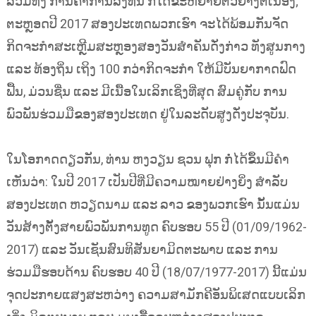
ລວມທັງ ການຄ້າການລົງທຶນ ກໍ່ໄດ້ຂະຫຍາຍຕົວຢ່າງຕໍ່ເນື່ອງ;
ຕະຫຼອດປີ 2017 ສອງປະເທດພວກເຮົາ ຈະໄດ້ພ້ອມກັນຈັດ
ກິດຈະກຳສະເຫຼີມສະຫຼອງສອງວັນສຳຄັນດັ່ງກ່າວ ທັງສູນກາງ
ແລະ ທ້ອງຖິ່ນ ເຖິງ 100 ກວ່າກິດຈະກຳ ໃຫ້ມີບັນຍາກາດຟົດ
ຟື້ນ, ມ່ວນຊື່ນ ແລະ ມີເນື້ອໃນເລິກເຊິ່ງທີ່ສຸດ ສົມຄູ່ກັບ ການ
ພົວພັນຮ່ວມມືຂອງສອງປະເທດ ຢູ່ໃນລະດັບສູງດັ່ງປະຈຸບັນ.
ໃນໂອກາດດຽວກັນ, ທ່ານ ຫງວຽນ ຊວນ ຟຸກ ກໍ່ໄດ້ຂຶ້ນມີຄຳ
ເຫັນວ່າ: ໃນປີ 2017 ເປັນປີທີ່ມີຄວາມໝາຍຢ່າງຍິ່ງ ສຳລັບ
ສອງປະເທດ ຫວຽດນາມ ແລະ ລາວ ຂອງພວກເຮົາ ນັ້ນແມ່ນ
ວັນສ້າງຕັ້ງສາຍພົວພັນການທູດ ຄົບຮອບ 55 ປີ (01/09/1962-
2017) ແລະ ວັນເຊັນສົນທິສັນຍາມິດຕະພາບ ແລະ ການ
ຮ່ວມມືຮອບດ້ານ ຄົບຮອບ 40 ປີ (18/07/1977-2017) ນີ້ແມ່ນ
ຈຸດປະກາຍແສງສະຫວ່າງ ຄວາມສາມັກຄີອັນພິເສດແບບເລິກ