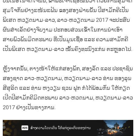
ບົນເນື້ອໃນຈິດໃຈນັ້ນ, ຂ້າພະເຈົ້າເຊື່ອໝັ້ນວ່າ ດ້ວຍການສຸມຈິດ
ສຸມໃຈກັນຢ່າງແໜ້ນແຟ້ນ ຂອງສອງຝ່າຍນັ້ນ ປີສາມັກຄີເປັນ
ພິເສດ ຫວຽດນາມ-ລາວ, ລາວ-ຫວຽດນາມ 2017 ຈະປະສົບ
ຜົນສຳເລັດຢ່າງຈົບງາມ ປະກອບສ່ວນເຂົ້າໃນການນຳເອົາ
ສາຍພົວພັນມິດຕະພາບ ທີ່ເປັນມູນເຊື້ອ ແລະ ຄວາມສາມັກຄີ
ເປັນພິເສດ ຫວຽດນາມ-ລາວ ໝັ້ນຄົງທະນົງແກ່ນ ຕະຫຼອດໄປ.
ຫຼັງຈາກນັ້ນ, ຕາງໜ້າໃຫ້ແກ່ສອງພັກ, ສອງລັດ ແລະ ປະຊາຊົນ
ສອງຊາດ ລາວ-ຫວຽດນາມ, ຫວຽດນາມ-ລາວ ທ່ານ ທອງລຸນ
ສີສຸລິດ ແລະ ທ່ານ ຫງວຽນ ຊວນ ຟຸກ ກໍ່ໄດ້ພ້ອມກັນ ໃຫ້ກຽດ
ເປີດປີສາມັກຄີມິດຕະພາບ ລາວ-ຫວດນາມ, ຫວຽດນາມ-ລາວ
2017 ຢ່າງເປັນທາງການ.