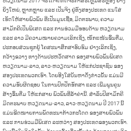
ຫວຽດນາມ 2017 ຈະໄດ້ຈັດກິດຈະກຳສະເຫຼີມສະຫຼອງ ຢ່າງ
ຍິ່ງໃຫຍ່, ຫຼາກຫຼາຍ ແລະ ເປັນຈິງ ຢູ່ທັງສອງປະເທດ ແນໃສ່
ເຮັດໃຫ້ສາຍພົວພັນ ທີ່ເປັນມູນເຊື້ອ, ມິດຕະພາບ, ຄວາມ
ສາມັກຄີເປັນພິເສດ ແລະ ການຮ່ວມມືຮອບດ້ານ ຫວຽດນາມ
ແລະ ລາວ ມີຄວາມໝາຍຄວາມເລິກເຊິ່ງ, ໜັກແໜ້ນຂຶ້ນຕື່ມ,
ປະກອບສ່ວນຊຸກຍູ້ ໂຄສະນາສຶກສາອົບຮົມ ຢ່າງເລິກເຊິ່ງ,
ກວ້າງຂວາງ ທາງດ້ານປະຫວັດສາດ ຂອງສາຍພົວພັນພິເສດ
ຫວຽດນາມ-ລາວ, ລາວ-ຫວຽດນາມ ໃຫ້ແກ່ປະຊາຊົນ ຂອງ
ສອງປະເທດພວກເຮົາ. ໂດຍອີງໃສ່ບັນຫາດັ່ງກ່າວນັ້ນ ແມ່ນມີ
ຄວາມຮັບຜິດຊອບ ໃນການປົກປັກຮັກສາ ແລະ ເພີ່ມພູນຄູນ
ສ້າງຂຶ້ນຕື່ມ ໃຫ້ແກ່ສາຍ ພົວພັນທີ່ລ້ຳຄ່ານີ້. ສຳລັບປີສາມັກຄີ
ມິດຕະພາບ ຫວຽດນາມ-ລາວ, ລາວ-ຫວຽດນາມ ປີ 2017 ນີ້
ແມ່ນຂີດໝາຍການພັດທະນາກ້າວກະໂດດ ຂອງສາຍພົວພັນ
ແລະ ການຮ່ວມມືພິເສດ ລະຫວ່າງ ສອງປະເທດຂອງພວກເຮົາ.