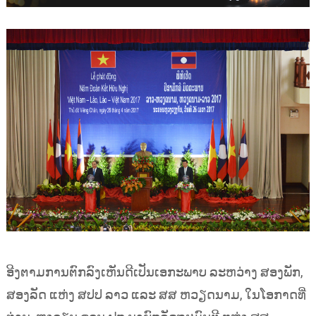
ອີງຕາມການຕົກລົງເຫັນດີເປັນເອກະພາບ ລະຫວ່າງ ສອງພັກ,
ສອງລັດ ແຫ່ງ ສປປ ລາວ ແລະ ສສ ຫວຽດນາມ, ໃນໂອກາດທີ່