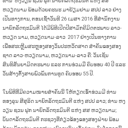
ທ່ານ ຫງວຽນ ຊວນ ຟຸກ ນາຍົກລັດຖະມົນຕີ ແຫ່ງ ສສ
ຫວຽດນາມ ພ້ອມດ້ວຍຄະນະ ມາຢ້ຽມຢາມ ສປປ ລາວ ຢ່າງ
ເປັນທາງການ, ຕອນເຊົ້າວັນທີ 26 ເມສາ 2016 ທີ່ສຳນັກງານ
ນາຍົກລັດຖະມົນຕີ ໄດ້ມີພິທີເປີດປີສາມັກຄີມິດຕະພາບ ລາວ-
ຫວຽດ ນາມ, ຫວຽດນາມ-ລາວ 2017 ຢ່າງເປັນທາງການ
ເພື່ອສະເຫຼີມສະຫຼອງສອງວັນປະຫວັດສາດ ສຳຄັນຂອງສອງ
ຊາດ ລາວ-ຫວຽດນາມ, ຫວຽດນາມ-ລາວ ຄື: ວັນເຊັນ
ສົນທິສັນຍາມິດຕະພາບ ແລະ ການຮ່ວມມື ຄົບຮອບ 40 ປີ ແລະ
ວັນສ້າງຕັ້ງສາຍພົວພັນການທູດ ຄົບຮອບ 55 ປີ.
ໃນພິທີທີ່ມີຄວາມໝາຍສຳຄັນນີ້ ໃຫ້ກຽດເຂົ້າຮ່ວມມີ ທ່ານ
ທອງລຸນ ສີສຸລິດ ນາຍົກລັດຖະມົນຕີ ແຫ່ງ ສປປ ລາວ; ທ່ານ ຫງ
ວຽນ ຊວນ ຟຸກ ນາຍົກລັດຖະມົນຕີ ແຫ່ງ ສສ ຫວຽດນາມ;
ບັນດາລັດຖະມົນຕີ ກະຊວງທີ່ກ່ຽວຂ້ອງຂອງສອງຝ່າຍ ພ້ອມ