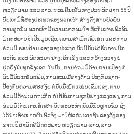
ເຊິ່ງ ມິດຕະພາບ ແລະ ມູນເຊື້ອລະຫວ່າງສອງປະເທດ
ຫວຽດນາມ ແລະ ລາວ. ຫວນຄືນເສັ້ນທາງປະຫວັດສາດ 55 ປີ
ນັບແຕ່ມື້ທີ່ສອງປະເທດຂອງພວກເຮົາ ສ້າງຕັ້ງສາຍພົວພັນ
ການທູດນັ້ນ ພວກເຮົາມີຄວາມພາກພູມໃຈ ທີ່ເຫັນສາຍພົວພັນ
ມິດຕະພາບ ທີ່ເປັນມູນເຊື້ອ, ຄວາມສາມັກຄີພິເສດ ແລະ ການ
ຮ່ວມມື ຮອບດ້ານ ຂອງສອງປະເທດ ນັບມື້ນັບໄດ້ຮັບການຍົກ
ລະດັບ ແລະ ພັດທະນາ ຢ່າງເລິກເຊິ່ງ ແລະ ກວ້າງຂວາງ ບໍ່
ຢຸດຢັ້ງໃນທຸກຂົງເຂດ. ໃນນັ້ນ, ການຮ່ວມມືດ້ານການເມືອງ ກໍ່
ນັບມື້ນັບແໜ້ນແຟ້ນ, ການຮ່ວມມືທາງດ້ານ ປ້ອງກັນຊາດ-
ປ້ອງກັນຄວາມສະຫງົບ ກໍ່ນັບມື້ໜັກແໜ້ນເຂັ້ມແຂງ, ການ
ຮ່ວມມືດ້ານເສດຖະກິດ ກໍ່ໄດ້ຮັບການຊຸກຍູ້ຢ່າງແຂງແຮງ, ການ
ຮ່ວມມືດ້ານການສຶກສາ-ວັດທະນະທຳ ນັບມື້ນັບຫຼາຍຂຶ້ນ ຊຶ່ງ
ໄດ້ນຳເອົາໝາກຜົນຕົວຈິງ ມາໃຫ້ແກ່ປະຊາຊົນຂອງທັງສອງ
ຊາດ. ປີສາມັກຄີມິດຕະພາບ ຫວຽດນາມ-ລາວ, ລາວ-