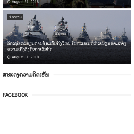
August 31, 2018
ຂ່າວສານ
ລັດເຊຍ ກະກຽມການຊ້ອມຮົບຄັ້ງໃຫຍ່ ໃນທະເລເມດິເຕິເຣນຽນ ທ່າມກາງ
ຄວາມເຄັ່ງຕຶງກັບຕາເວັນຕົກ
August 31, 2018
ສະແດງຄວາມຄິດເຫັນ
FACEBOOK