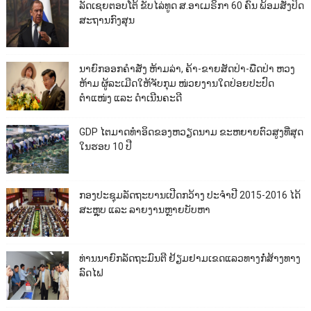
ລັດເຊຍຕອບໂຕ້ ຂັບໄລ່ທູດ ສ.ອາເມຣິກາ 60 ຄົນ ພ້ອມສັ່ງປິດ
ສະຖານກົງສຸນ
ນາຍົກອອກຄຳສັ່ງ ຫ້າມລ່າ, ຄ້າ-ຂາຍສັດປ່າ-ພືດປ່າ ຫວງ
ຫ້າມ ຜູ້ລະເມີດໃຫ້ຈັບກຸມ ໜ່ວຍງານໃດປ່ອຍປະປົດ
ຕຳແໜ່ງ ແລະ ດຳເນີນຄະດີ
GDP ໄຕມາດທຳອິດຂອງຫວຽດນາມ ຂະຫຍາຍຕົວສູງທີ່ສຸດ
ໃນຮອບ 10​ ປີ
ກອງປະຊຸມລັດຖະບານເປີດກວ້າງ ປະຈຳປີ 2015-2016 ໄດ້
ສະຫຼຸບ ແລະ ລາຍງານຫຼາຍບັບຫາ
ທ່ານນາຍົກລັດຖະມົນຕີ ຢ້ຽມຢາມເຂດແລວທາງກໍ່ສ້າງທາງ
ລົດໄຟ