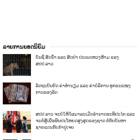
ລາຍການຍອດນິຍົມ
ບັນຊີ ສັດນ້ຳ ແລະ ສັດປ່າ ປະເພດຫວງຫ້າມ ຂອງ
ສປປ.ລາວ
ລັດຖະບັນຍັດ ຄ່າທຳນຽມ ແລະ ຄ່າບໍລິການ ທຸກຂະແໜງ
ການຂອງລັດ
ສປປ.ລາວ ຈະບໍ່ໃຫ້ໃຜມາລະເມີດອຳນາດອະທິປະໄຕ ແລະ
ຈະຕໍ່ສູ້ເພື່ອຜົນປະໂຫຍດສູງສຸດຂອງຊາດ ຕໍ່ກັບບັນຫາ
ຊາຍແດນກັບກຳປູເຈຍ