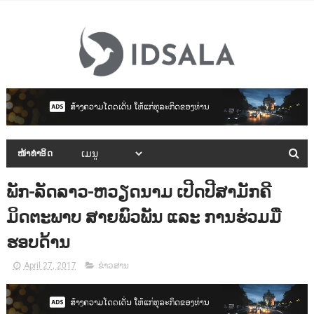
ໜ້າທຳອິດ
ພັກ-ລັດລາວ-ຫວຽດນາມ ເປີດປີສາມັກຄີ
ມິດຕະພາບ ສາຍພົວພັນ ແລະ ການຮ່ວມມື
ຮອບດ້ານ
April 27, 2017
ຂ່າວສານ