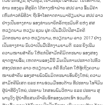
ດ້ວຍ ນັກຮຽນ, ຊາວໜຸ່ມ, ເຍົາວະຊົນ ເຂົ້າຮ່ວມ. ໃນໂອກາດນີ້,
ທ່ານ ທອງລຸນ ສີສຸລິດ ໄດ້ຕາງໜ້າຝ່າຍ ສປປ ລາວ ຂຶ້ນມີຄຳ
ເຫັນກ່າວຕໍ່ພິທີວ່າ: ຖືເອົາໂອກາດການມາຢ້ຽມຢາມ ສປປ ລາວ
ຢ່າງເປັນທາງການ ຂອງທ່ານນາຍົກລັດຖະມົນຕີ ແຫ່ງ ສສ
ຫວຽດນາມ ຫວຽນ ຊວນ ຟຸກ ເປັນມື້ເປີດປີສາມັກຄີ
ມິດຕະພາບ ລາວ-ຫວຽດນາມ, ຫວຽດນາມ-ລາວ 2017 ຢ່າງ
ເປັນທາງການ ນັບວ່າເປັນມື້ເລີກງາມຍາມດີ ແລະ ຍິ່ງເພີ່ມ
ຄວາມໝາຍສຳຄັນ ໃຫ້ແກ່ປີສາມັກຄີມິດຕະພາບ ຂອງສອງ
ຊາດຫຼາຍຂຶ້ນ, ເຫດການຂອງມື້ນີ້ ມັນເປັນການປະກາດໄປທົ່ວ
ສອງປະເທດ ລາວ-ຫວຽດນາມ ກໍ່ຄື ທົ່ວໂລກ ໃຫ້ຮູ້ເຖິງຄວາມ
ໝາຍສຳຄັນ ຂອງສາຍພົວພັນມິດຕະພາບອັນຍິ່ງໃຫຍ່, ຄວາມ
ສາມັກຄີພິເສດ ແລະ ການຮ່ວມມືຮອບດ້ານ ທີ່ປະທານ ໂຮຈິມິນ
ຜູ້ນຳທີ່ຍິ່ງໃຫຍ່, ປະທານ ໄກສອນພົມວິຫານ ແລະ ປະທານ ສຸ
ພານຸວົງ ຜູ້ນຳທີ່ແສນເຄົາລົບຮັກຂອງພວກເຮົາ ຮ່ວມກັນ