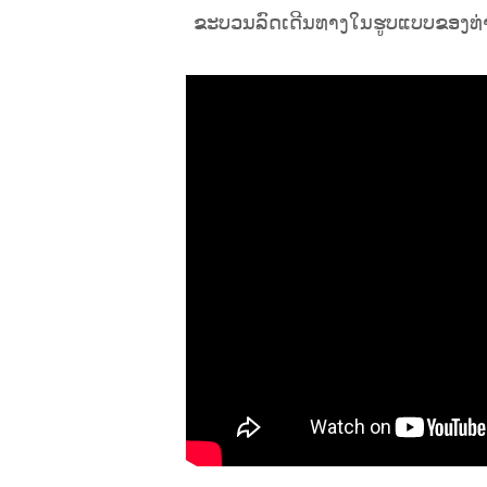
ຂະບວນລົດເດີນທາງໃນຮູບແບບຂອງທ່ານ