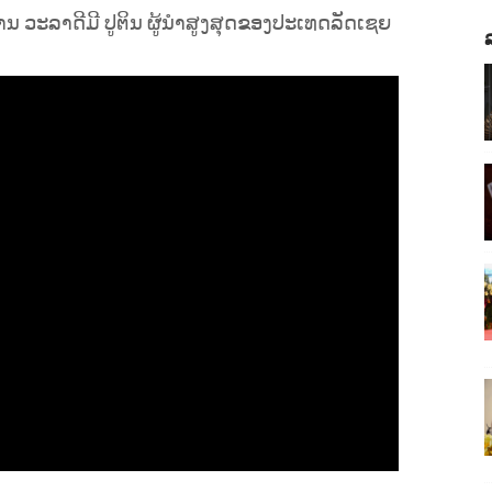
 ວະລາດີມີ ປູຕິນ ຜູ້ນຳສູງສຸດຂອງປະເທດລັດເຊຍ