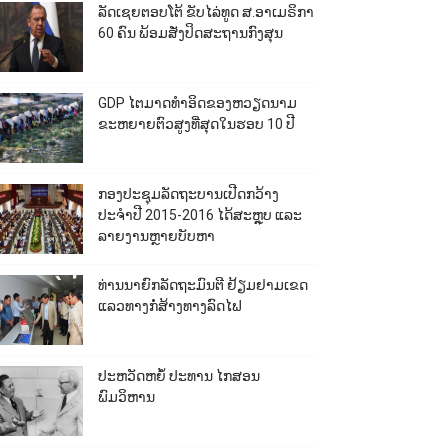
ລັດເຊຍຕອບໂຕ້ ຂັບໄລ່ທູດ ສ.ອາເມຣິກາ
60 ຄົນ ພ້ອມສັ່ງປິດສະຖານກົງສຸນ
GDP ໄຕມາດທຳອິດຂອງຫວຽດນາມ
ຂະຫຍາຍຕົວສູງທີ່ສຸດໃນຮອບ 10​ ປີ
ກອງປະຊຸມລັດຖະບານເປີດກວ້າງ
ປະຈຳປີ 2015-2016 ໄດ້ສະຫຼຸບ ແລະ
ລາຍງານຫຼາຍບັບຫາ
ທ່ານນາຍົກລັດຖະມົນຕີ ຢ້ຽມຢາມເຂດ
ແລວທາງກໍ່ສ້າງທາງລົດໄຟ
ປະຫວັດຫຍໍ້ ປະທານ ໄກສອນ
ພົມວິຫານ