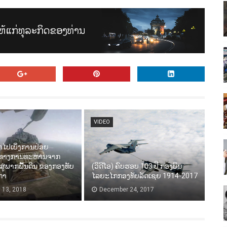
VIDEO
ພາໄປເບິ່ງການປ່ອຍ
ທາງການທະຫານຈາກ
ສູ່ພາກພື້ນດິນ ຂອງກອງທັບ
(ວິດີໂອ) ຄົບຮອບ 103 ປີ ກອງບິນ
ກາ
ໄລຍະໄກກອງທັບລັດເຊຍ 1914-2017
 13, 2018
December 24, 2017