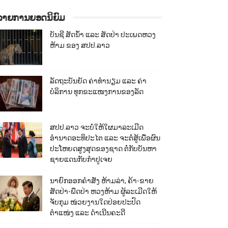
ລາຍການຍອດນິຍົມ
ບັນຊີ ສັດນ້ຳ ແລະ ສັດປ່າ ປະເພດຫວງ
ຫ້າມ ຂອງ ສປປ.ລາວ
ລັດຖະບັນຍັດ ຄ່າທຳນຽມ ແລະ ຄ່າ
ບໍລິການ ທຸກຂະແໜງການຂອງລັດ
ສປປ.ລາວ ຈະບໍ່ໃຫ້ໃຜມາລະເມີດ
ອຳນາດອະທິປະໄຕ ແລະ ຈະຕໍ່ສູ້ເພື່ອຜົນ
ປະໂຫຍດສູງສຸດຂອງຊາດ ຕໍ່ກັບບັນຫາ
ຊາຍແດນກັບກຳປູເຈຍ
ນາຍົກອອກຄຳສັ່ງ ຫ້າມລ່າ, ຄ້າ-ຂາຍ
ສັດປ່າ-ພືດປ່າ ຫວງຫ້າມ ຜູ້ລະເມີດໃຫ້
ຈັບກຸມ ໜ່ວຍງານໃດປ່ອຍປະປົດ
ຕຳແໜ່ງ ແລະ ດຳເນີນຄະດີ