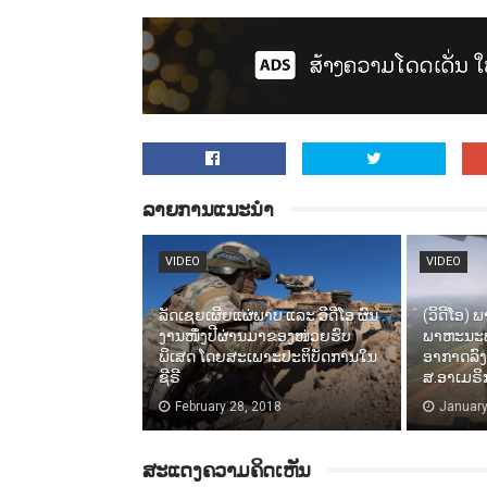
ລາຍການແນະນຳ
VIDEO
VIDEO
ລັດເຊຍເຜີຍແຜ່ພາບ ແລະ ວິດີໂອ ຜົນ
(ວິດີໂອ) 
ງານໜຶ່ງປີຜ່ານມາຂອງໜ່ວຍຮົບ
ພາຫະນະ
ພິເສດ ໂດຍສະເພາະປະຕິບັດການໃນ
ອາກາດລົງ
ຊີຣີ
ສ.ອາເມຣິ
February 28, 2018
January
ສະແດງຄວາມຄິດເຫັນ