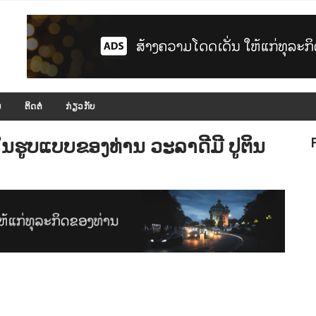
ມ
ຕິດຕໍ່
ກ່ຽວກັບ
ໃນຮູບແບບຂອງທ່ານ ວະລາດີມີ ປູຕິນ