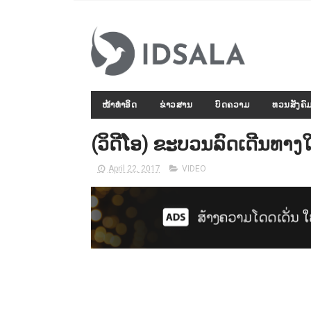
ໜ້າທຳອິດ
ຂ່າວສານ
ບົດຄວາມ
ທວນສັງຄົ
(ວິດີໂອ) ຂະບວນລົດເດີນທາງ
April 22, 2017
VIDEO