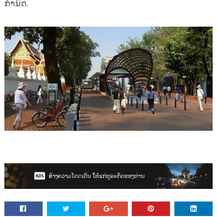
ກຳນົດ.