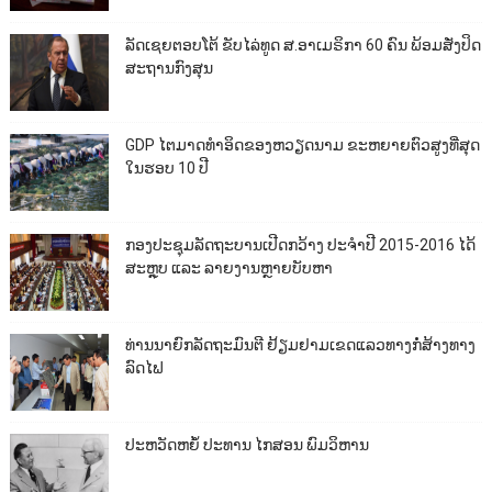
ລັດເຊຍຕອບໂຕ້ ຂັບໄລ່ທູດ ສ.ອາເມຣິກາ 60 ຄົນ ພ້ອມສັ່ງປິດ
ສະຖານກົງສຸນ
GDP ໄຕມາດທຳອິດຂອງຫວຽດນາມ ຂະຫຍາຍຕົວສູງທີ່ສຸດ
ໃນຮອບ 10​ ປີ
ກອງປະຊຸມລັດຖະບານເປີດກວ້າງ ປະຈຳປີ 2015-2016 ໄດ້
ສະຫຼຸບ ແລະ ລາຍງານຫຼາຍບັບຫາ
ທ່ານນາຍົກລັດຖະມົນຕີ ຢ້ຽມຢາມເຂດແລວທາງກໍ່ສ້າງທາງ
ລົດໄຟ
ປະຫວັດຫຍໍ້ ປະທານ ໄກສອນ ພົມວິຫານ