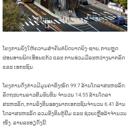
ໂຄງການຍັງໃຫ້ຄວາມສຳຄັນຕໍ່ບົດບາດຍິງ-ຊາຍ, ການຫຼຸດ
ຜ່ອນອາຍພິດເຮືອນແກ້ວ ແລະ ການຮ່ວມມືລະຫວ່າງພາກລັດ
ແລະ ເອກະຊົນ.
ໂຄງການດັ່ງກ່າວມີມູນຄ່າທັງໝົດ 99.7 ລ້ານໂດລາສະຫະລັດ.
ລັດຖະບານລາວສົມທົບທຶນ ຈຳນວນ 14.55 ລ້ານໂດລາ
ສະຫະລັດ, ການລົງທຶນຂອງພາກເອກະຊົນຈຳນວນ 6.41 ລ້ານ
ໂດລາສະຫະລັດ ລວມທັງທຶນກູ້ຢືມ ແລະ ຊ່ວຍເຫຼືອລ້າຈຳນວນ
ໜຶ່ງ. ລາຍລະອຽດັ່ງນີ້: