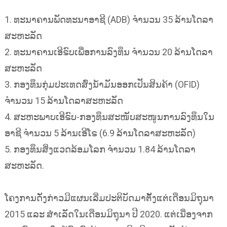
1. ທະນາຄານພັດທະນາອາຊີ (ADB) ຈຳນວນ 35 ລ້ານໂດລາ
ສະຫະລັດ
2. ທະນາຄານເອີຣົບເພື່ອການລົງທຶນ ຈຳນວນ 20 ລ້ານໂດລາ
ສະຫະລັດ
3. ກອງທຶນກຸ່ມປະເທດສົ່ງນ້ຳມັນອອກເປັນສິນຄ້າ (OFID)
ຈຳນວນ 15 ລ້ານໂດລາສະຫະລັດ
4. ສະຫະພາບເອີຣົບ-ກອງທຶນສະໜັບສະໜູນການລົງທຶນໃນ
ອາຊີ ຈຳນວນ 5 ລ້ານເອີໂຣ (6.9 ລ້ານໂດລາສະຫະລັດ)
5. ກອງທຶນສິ່ງແວດລ້ອມໂລກ ຈຳນວນ 1.84 ລ້ານໂດລາ
ສະຫະລັດ.
ໂຄງການດັ່ງກ່າວມີແຜນເລີ່ມປະຕິບັດມາຕັ້ງແຕ່ເດືອນມິຖຸນາ
2015 ແລະ ສຳເລັດໃນເດືອນມິຖຸນາ ປີ 2020. ແຕ່ເນື່ອງຈາກ