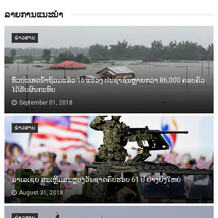
ລາຍການແນະນຳ
ຂ່າວສານ
ທົ່ວປະເທດນ້ຳຖ້ວມແລ້ວ 16 ແຂວງ ປະຊາຊົນຫຼາຍກວ່າ 86,000​ ຄອບຄົວ
ໄດ້ຮັບຜົນກະທົບ
September 01, 2018
ຂ່າວສານ
ມາເລເຊຍ ສະເຫຼີມສະຫຼອງວັນຊາດຄົບຮອບ 61 ປີ ຢ່າງຍິ່ງໃຫຍ່
August 31, 2018
ຂ່າວສານ