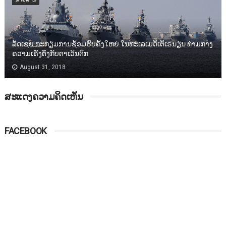
ລັດເຊຍ ກະກຽມການຊ້ອມຮົບຄັ້ງໃຫຍ່ ໃນທະເລເມດິເຕິເຣນຽນ ທ່າມກາງ
ຄວາມເຄັ່ງຕຶງກັບຕາເວັນຕົກ
August 31, 2018
ສະແດງຄວາມຄິດເຫັນ
FACEBOOK