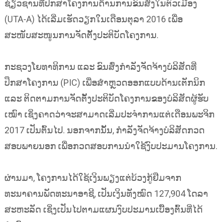
ຊ່ຽວຊານທີ່ປຶກສາໂຄງການດ້ານການຂົນສົ່ງໃນຕົວເມືອງ
(UTA-A) ໄດ້ເລີ່ມເຮັດວຽກໃນເດືອນຕຸລາ 2016 ເພື່ອ
ສະໜັບສະໜູນການຈັດຕັ້ງປະຕິບັດໂຄງການ.
ກະຊວງໂຍທາທິການ ແລະ ຂົນສົ່ງກຳລັງຈັດຈ້າງບໍລິສັດທີ່
ປຶກສາໂຄງການ (​PIC) ເພື່ອສຳຫຼວດອອກແບບດ້ານເຕັກນິກ
ແລະ ຕິດຕາມການຈັດຕັ້ງປະຕິບັດໂຄງການຂອງບໍລິສັດຜູ້ຮັບ
ເໝົາ ເຊິ່ງຄາດວ່າຈະສາມາດເລີ່ມປະຈຳການແຕ່ເດືອນພະຈິກ
2017 ເປັນຕົ້ນໄປ. ນອກຈາກນັ້ນ, ກຳລັງຈັດຈ້າງບໍລິສັດກວດ
ສອບພາຍນອກ ເພື່ອກວດສອບການນຳໃຊ້ງົບປະມານໂຄງການ.
ຜ່ານມາ, ໂຄງການໄດ້ໃຊ້ເງິນພຽງແຕ່ບ້ວງກູ້ຢືມຈາກ
ທະນາຄານພັດທະນາອາຊີ, ເປັນເງິນທັງໝົດ 127,904 ໂດລາ
ສະຫະລັດ ເຊິ່ງເປັນໄປຕາມແຜນງົບປະມານເບື້ອງຕົ້ນທີ່ໄດ້