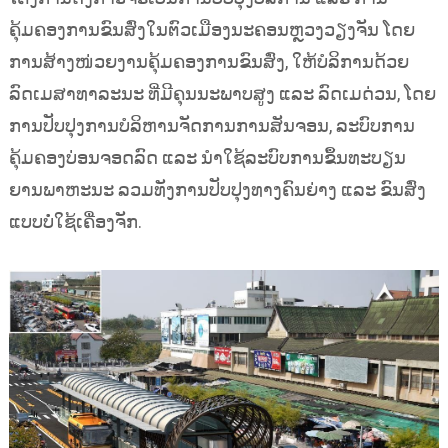
ຄຸ້ມຄອງການຂົນສົ່ງໃນຕົວເມືອງນະຄອນຫຼວງວຽງຈັນ ໂດຍ
ການສ້າງໜ່ວຍງານຄຸ້ມຄອງການຂົນສົ່ງ, ໃຫ້ບໍລິການດ້ວຍ
ລົດເມສາທາລະນະ ທີ່ມີຄຸນນະພາບສູງ ແລະ ລົດເມດ່ວນ, ໂດຍ
ການປັບປຸງການບໍລິຫານຈັດການການສັນຈອນ, ລະບົບການ
ຄຸ້ມຄອງບ່ອນຈອດລົດ ແລະ ນຳໃຊ້ລະບົບການຂຶ້ນທະບຽນ
ຍານພາຫະນະ ລວມທັງການປັບປຸງທາງຄົນຍ່າງ ແລະ ຂົນສົ່ງ
ແບບບໍ່ໃຊ້ເຄື່ອງຈັກ.