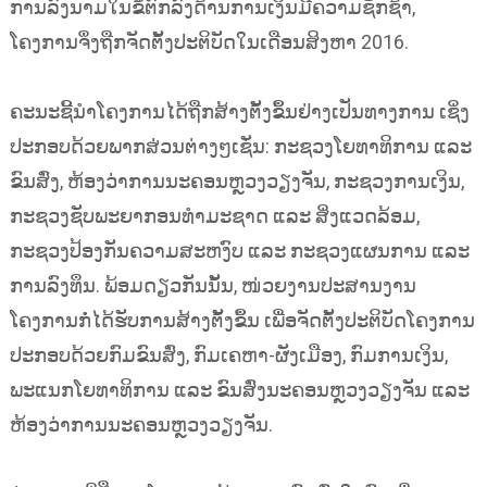
ການລົງນາມໃນຂໍ້ຕົກລົງດ້ານການເງິນມີຄວາມຊັກຊ້າ,
ໂຄງການຈຶ່ງຖືກຈັດຕັ້ງປະຕິບັດໃນເດືອນສິງຫາ 2016.
ຄະນະຊີ້ນຳໂຄງການໄດ້ຖືກສ້າງຕັ້ງຂຶ້ນຢ່າງເປັນທາງການ ເຊິ່ງ
ປະກອບດ້ວຍພາກສ່ວນຕ່າງໆເຊັ່ນ: ກະຊວງໂຍທາທິການ ແລະ
ຂົນສົ່ງ, ຫ້ອງວ່າການນະຄອນຫຼວງວຽງຈັນ, ກະຊວງການເງິນ,
ກະຊວງຊັບພະຍາກອນທຳມະຊາດ ແລະ ສິ່ງແວດລ້ອມ,
ກະຊວງປ້ອງກັນຄວາມສະຫງົບ ແລະ ກະຊວງແຜນການ ແລະ
ການລົງທຶນ. ພ້ອມດຽວກັນນັ້ນ, ໜ່ວຍງານປະສານງານ
ໂຄງການກໍ່ໄດ້ຮັບການສ້າງຕັ້ງຂຶ້ນ ເພື່ອຈັດຕັ້ງປະຕິບັດໂຄງການ
ປະກອບດ້ວຍກົມຂົນສົ່ງ, ກົມເຄຫາ-ຜັງເມືອງ, ກົມການເງິນ,
ພະແນກໂຍທາທິການ ແລະ ຂົນສົ່ງນະຄອນຫຼວງວຽງຈັນ ແລະ
ຫ້ອງວ່າການນະຄອນຫຼວງວຽງຈັນ.