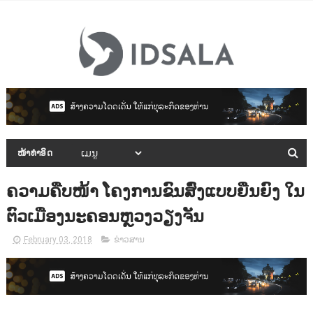
ໜ້າທຳອິດ
ຄວາມຄືບໜ້າ ໂຄງການຂົນສົ່ງແບບຍືນຍົງ ໃນ
ຕົວເມືອງນະຄອນຫຼວງວຽງຈັນ
February 03, 2018
ຂ່າວສານ