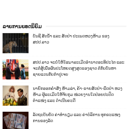
ລາຍການຍອດນິຍົມ
ບັນຊີ ສັດນ້ຳ ແລະ ສັດປ່າ ປະເພດຫວງຫ້າມ ຂອງ
ສປປ.ລາວ
ສປປ.ລາວ ຈະບໍ່ໃຫ້ໃຜມາລະເມີດອຳນາດອະທິປະໄຕ ແລະ
ຈະຕໍ່ສູ້ເພື່ອຜົນປະໂຫຍດສູງສຸດຂອງຊາດ ຕໍ່ກັບບັນຫາ
ຊາຍແດນກັບກຳປູເຈຍ
ນາຍົກອອກຄຳສັ່ງ ຫ້າມລ່າ, ຄ້າ-ຂາຍສັດປ່າ-ພືດປ່າ ຫວງ
ຫ້າມ ຜູ້ລະເມີດໃຫ້ຈັບກຸມ ໜ່ວຍງານໃດປ່ອຍປະປົດ
ຕຳແໜ່ງ ແລະ ດຳເນີນຄະດີ
ລັດຖະບັນຍັດ ຄ່າທຳນຽມ ແລະ ຄ່າບໍລິການ ທຸກຂະແໜງ
ການຂອງລັດ