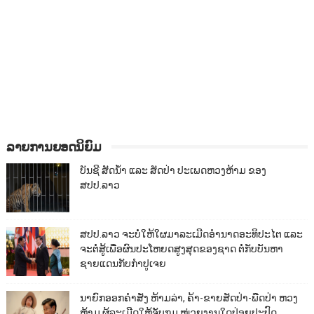
ລາຍການຍອດນິຍົມ
ບັນຊີ ສັດນ້ຳ ແລະ ສັດປ່າ ປະເພດຫວງຫ້າມ ຂອງ
ສປປ.ລາວ
ສປປ.ລາວ ຈະບໍ່ໃຫ້ໃຜມາລະເມີດອຳນາດອະທິປະໄຕ ແລະ
ຈະຕໍ່ສູ້ເພື່ອຜົນປະໂຫຍດສູງສຸດຂອງຊາດ ຕໍ່ກັບບັນຫາ
ຊາຍແດນກັບກຳປູເຈຍ
ນາຍົກອອກຄຳສັ່ງ ຫ້າມລ່າ, ຄ້າ-ຂາຍສັດປ່າ-ພືດປ່າ ຫວງ
ຫ້າມ ຜູ້ລະເມີດໃຫ້ຈັບກຸມ ໜ່ວຍງານໃດປ່ອຍປະປົດ