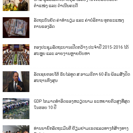
ຕຳແໜ່ງ ແລະ ດຳເນີນຄະດີ
ລັດຖະບັນຍັດ ຄ່າທຳນຽມ ແລະ ຄ່າບໍລິການ ທຸກຂະແໜງ
ການຂອງລັດ
ກອງປະຊຸມລັດຖະບານເປີດກວ້າງ ປະຈຳປີ 2015-2016 ໄດ້
ສະຫຼຸບ ແລະ ລາຍງານຫຼາຍບັບຫາ
ລັດເຊຍຕອບໂຕ້ ຂັບໄລ່ທູດ ສ.ອາເມຣິກາ 60 ຄົນ ພ້ອມສັ່ງປິດ
ສະຖານກົງສຸນ
GDP ໄຕມາດທຳອິດຂອງຫວຽດນາມ ຂະຫຍາຍຕົວສູງທີ່ສຸດ
ໃນຮອບ 10​ ປີ
ທ່ານນາຍົກລັດຖະມົນຕີ ຢ້ຽມຢາມເຂດແລວທາງກໍ່ສ້າງທາງ