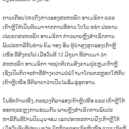
ການເຄື່ອນໄຫວດັ່ງກ່າວຂອງສະຫະລັດ ອາເມຣິກາ ແລະ
ເກົາຫຼີໃຕ້ເປັນຜົນມາຈາກການທີ່ທ່ານ ໂດໂນ ທຣຳ ປະທານ
ປະເທດສະຫະລັດ ອາເມຣິກາ ກ່າວພາຍຫຼັງສຳເລັດການ
ພົບປະຫາລືກັບທ່ານ ຄິມ ຈອງ-ອຶນ ຜູ້ນຳສູງສຸດຂອງເກົາຫຼີ
ເໜືອ ທີ່ສິງກະໂປ ເມື່ອວັນທີ 12 ມິຖຸນາ ທີ່ຜ່ານມາ ວ່າ
ສະຫະລັດ ອາເມຣິກາ ຈະຢຸດຕິເກມສົງຄາມຢູ່ແຫຼມເກົາຫຼີ
ເຊິ່ງເປັນກິດຈະກຳທີ່ສ້າງຄວາມບໍ່ພໍໃຈມາໂດຍຕະຫຼອດໃຫ້ກັບ
ເກົາຫຼີເໜືອ ທີ່ຕີລາຄາວ່າເປັນໄພຂົ່ມຂູ່ຮຸກຮານ.
ໃນອີກດ້ານໜຶ່ງ, ກະຊວງກີລາຂອງເກົາຫຼີເໜືອ ແລະ ເກົາຫຼີໃຕ້
ອອກຖະແຫຼງການຮ່ວມກັນ ພາຍຫຼັງສຳເລັດການພົບປະ
ຫາລືກັນທີ່ບ້ານປັນມຸນຈອມ ເຂດປອດທະຫານຝັ່ງເກົາຫຼີໃຕ້
ເມື່ອວັນຈັນທີ່ຜ່ານມາວ່າ ນັກກີລາຂອງເກົາຫຼີເໜືອ ແລະ ເກົາຫຼີ