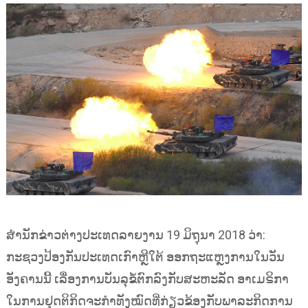
ສຳນັກຂ່າວຕ່າງປະເທດລາຍງານ 19 ມິຖຸນາ 2018 ວ່າ:
ກະຊວງປ້ອງກັນປະເທດເກົາຫຼີໃຕ້ ອອກຖະແຫຼງການໃນວັນ
ອັງຄານນີ້ ເລື່ອງການບັນລຸຂໍ້ຕົກລົງກັບສະຫະລັດ ອາເມຣິກາ
ໃນການຢຸດຕິກິດຈະກຳທັງໝົດທີ່ກ່ຽວຂ້ອງກັບພາລະກິດການ