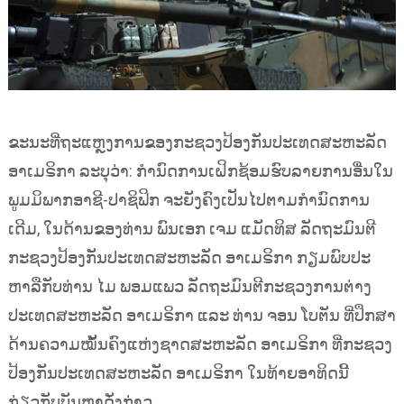
ຂະນະທີ່ຖະແຫຼງການຂອງກະຊວງປ້ອງກັນປະເທດສະຫະລັດ
ອາເມຣິກາ ລະບຸວ່າ: ກຳນົດການເຝິກຊ້ອມຮົບລາຍການອື່ນໃນ
ພູມມິພາກອາຊີ-ປາຊິຟິກ ຈະຍັງຄົງເປັນໄປຕາມກຳນົດການ
ເດີມ, ໃນດ້ານຂອງທ່ານ ພົນເອກ ເຈມ ແມັດທິສ ລັດຖະມົນຕີ
ກະຊວງປ້ອງກັນປະເທດສະຫະລັດ ອາເມຣິກາ ກຽມພົບປະ
ຫາລືກັບທ່ານ ໄມ ພອມແພວ ລັດຖະມົນຕີກະຊວງການຕ່າງ
ປະເທດສະຫະລັດ ອາເມຣິກາ ແລະ ທ່ານ ຈອນ ໂບຕັນ ທີ່ປຶກສາ
ດ້ານຄວາມໝັ້ນຄົງແຫ່ງຊາດສະຫະລັດ ອາເມຣິກາ ທີ່ກະຊວງ
ປ້ອງກັນປະເທດສະຫະລັດ ອາເມຣິກາ ໃນທ້າຍອາທິດນີ້
ກ່ຽວກັບບັນຫາດັ່ງກ່າວ.