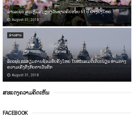
ມາເລເຊຍ ສະເຫຼີມສະຫຼອງວັນຊາດຄົບຮອບ 61 ປີ ຢ່າງຍິ່ງໃຫຍ່
August 31, 2018
ຂ່າວສານ
ລັດເຊຍ ກະກຽມການຊ້ອມຮົບຄັ້ງໃຫຍ່ ໃນທະເລເມດິເຕິເຣນຽນ ທ່າມກາງ
ຄວາມເຄັ່ງຕຶງກັບຕາເວັນຕົກ
August 31, 2018
ສະແດງຄວາມຄິດເຫັນ
FACEBOOK