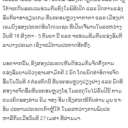
ໃຕ້ຈະເດີນຂະບວນຮ່ວມກັນທັງໃນພິທີເປີດ ແລະ ປິດການແຂ່ງ
ຂັນກີລາອາຊຽນເກມ ທີ່ນະຄອນຫຼວງຈາກາຕາ ແລະ ເມືອງປາ
ເລມບັງຂອງປະເທດອິນໂດເນເຊຍ ທີ່ເປັນເຈົ້ພາບໃນລະຫວ່າງ
ວັນທີ 18 ສິງຫາ - 5 ກັນຍາ ນີ້ ແລະ ຈະຮ່ວມທີມກັນແຂ່ງຂັນກີ
ລາບາງປະເພດ ເຊິ່ງຈະມີການປະກາດອີກຄັ້ງ.
ນອກຈາກນັ້ນ, ທັງສອງປະເທດເຫັນດີຮ່ວມກັນຈັດຕັ້ງການ
ແຂ່ງຂັນບານບ້ວງຊາຍສາມັກຄີ 2 ນັດ ໂດຍນັດທຳອິດຈະຈັດ
ຂຶ້ນໃນວັນທີ 4 ກໍລະກົດນີ້ ທີ່ນະຄອນຫຼວງປຽງຢາງ ແລະ ນັດທີ່
ສອງຈະຈັດຂຶ້ນທີ່ນະຄອນຫຼວງໂຊ ໃນລະດູໃບໄມ້ລົ່ນປີນີ້ ຕາມ
ແນວຄິດຂອງທ່ານ ຄິມ ຈອງ-ອຶນ ເຊິ່ງສະເໜີກັບທ່ານ ມູນ ແຈ-
ອິນ ປະທານປະເທດເກົາຫຼີໃຕ້ ໃນລະຫວ່າງການພົບປະ
ຫາລືກັນເມື່ອວັນທີ 27 ເມສາ ທີ່ຜ່ານມາ.