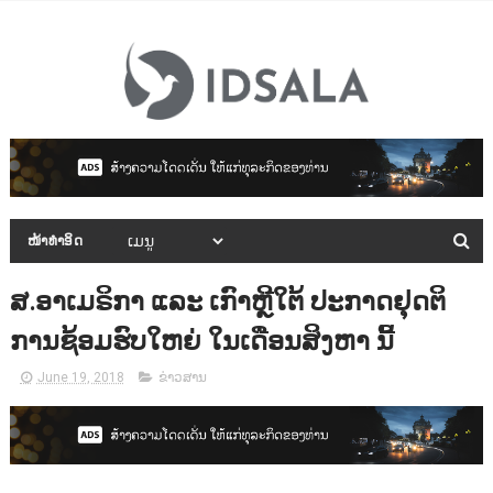
ໜ້າທຳອິດ
ສ.ອາເມຣິກາ ແລະ ເກົາຫຼີໃຕ້ ປະກາດຢຸດຕິ
ການຊ້ອມຮົບໃຫຍ່ ໃນເດືອນສິງຫາ ນີ້
June 19, 2018
ຂ່າວສານ