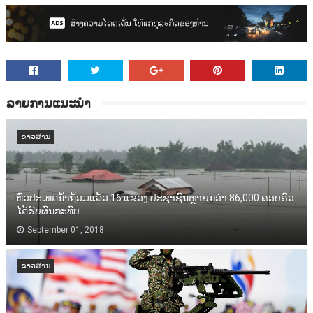
ລາຍການແນະນຳ
ຂ່າວສານ
ທົ່ວປະເທດນ້ຳຖ້ວມແລ້ວ 16 ແຂວງ ປະຊາຊົນຫຼາຍກວ່າ 86,000​ ຄອບຄົວ
ໄດ້ຮັບຜົນກະທົບ
September 01, 2018
ຂ່າວສານ