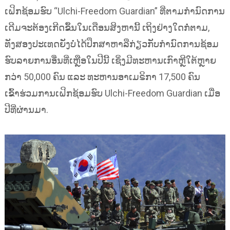
ເຝິກຊ້ອມຮົບ “Ulchi-Freedom Guardian” ທີ່ຕາມກຳນົດການ
ເດີມຈະຕ້ອງເກີດຂຶ້ນໃນເດືອນສິງຫານີ້ ເຖິງຢ່າງໃດກໍ່ຕາມ,
ທັງສອງປະເທດຍັງບໍ່ໄດ້ປຶກສາຫາລືກ່ຽວກັບກຳນົດການຊ້ອມ
ຮົບລາຍການອື່ນທີ່ເຫຼືອໃນປີນີ້ ເຊິ່ງມີທະຫານເກົາຫຼີໃຕ້ຫຼາຍ
ກວ່າ 50,000 ຄົນ ແລະ ທະຫານອາເມຣິກາ 17,500 ຄົນ
ເຂົ້າຮ່ວມການເຝິກຊ້ອມຮົບ Ulchi-Freedom Guardian ເມື່ອ
ປີທີ່ຜ່ານມາ.