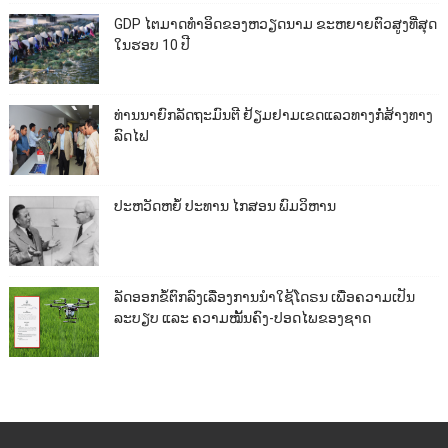
GDP ໄຕມາດທຳອິດຂອງຫວຽດນາມ ຂະຫຍາຍຕົວສູງທີ່ສຸດ
ໃນຮອບ 10​ ປີ
ທ່ານນາຍົກລັດຖະມົນຕີ ຢ້ຽມຢາມເຂດແລວທາງກໍ່ສ້າງທາງ
ລົດໄຟ
ປະຫວັດຫຍໍ້ ປະທານ ໄກສອນ ພົມວິຫານ
ລັດອອກຂໍ້ຕົກລົງເລື່ອງການນຳໃຊ້ໂດຣນ ເພື່ອຄວາມເປັນ
ລະບຽບ ແລະ ຄວາມໝັ້ນຄົງ-ປອດໄພຂອງຊາດ