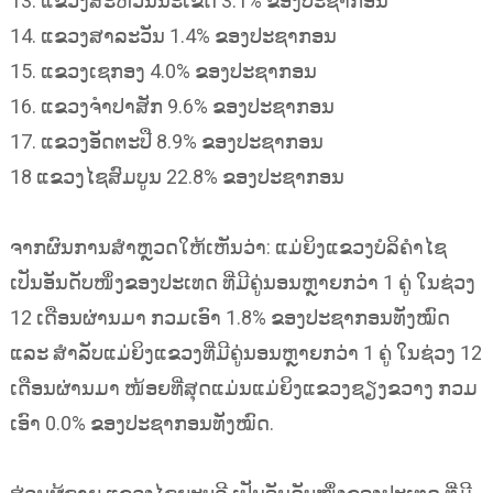
13. ແຂວງສະຫວັນນະເຂດ 3.1% ຂອງປະຊາກອນ
14. ແຂວງສາລະວັນ 1.4% ຂອງປະຊາກອນ
15. ແຂວງເຊກອງ 4.0% ຂອງປະຊາກອນ
16.​ ແຂວງຈຳປາສັກ 9.6% ຂອງປະຊາກອນ
17. ແຂວງອັດຕະປື 8.9% ຂອງປະຊາກອນ
18 ແຂວງໄຊສົມບູນ 22.8% ຂອງປະຊາກອນ
ຈາກຜົນການສຳຫຼວດໃຫ້ເຫັນວ່າ: ແມ່ຍິງແຂວງບໍລິຄຳໄຊ
ເປັນອັນດັບໜຶ່ງຂອງປະເທດ ທີ່ມີຄູ່ນອນຫຼາຍກວ່າ 1 ຄູ່ ໃນຊ່ວງ
12 ເດືອນຜ່ານມາ ກວມເອົາ 1.8% ຂອງປະຊາກອນທັງໝົດ
ແລະ ສຳລັບແມ່ຍິງແຂວງທີ່ມີຄູ່ນອນຫຼາຍກວ່າ 1 ຄູ່ ໃນຊ່ວງ 12
ເດືອນຜ່ານມາ ໜ້ອຍທີ່ສຸດແມ່ນແມ່ຍິງແຂວງຊຽງຂວາງ ກວມ
ເອົາ 0.0% ຂອງປະຊາກອນທັງໝົດ.