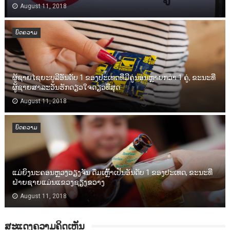
August 11, 2018
ບົດຄວາມ
ຜູ້ຊາຍໄຊຍະບູລີອັນດັບ 1 ຂອງປະເທດທີ່ມີຄູ່ນອນຫຼາຍກວ່າ 1 ຄູ່, ຂະນະທີ່
ຜູ້ຊາຍສາລະວັນຮັກດຽວໃຈດຽວທີ່ສຸດ
August 11, 2018
ບົດຄວາມ
ແມ່ຍິງນະຄອນຫຼວງວຽງຈັນ ດື່ມເຫຼົ້າເປັນອັນດັບ 1​ ຂອງປະເທດ, ຂະນະທີ່
ຝ່າຍຊາຍແມ່ນແຂວງຊຽງຂວາງ
August 11, 2018
ສະແດງຄວາມຄິດເຫັນ