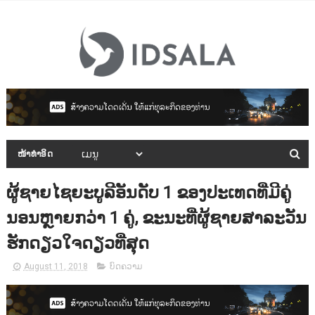
ໜ້າທຳອິດ
ຜູ້ຊາຍໄຊຍະບູລີອັນດັບ 1 ຂອງປະເທດທີ່ມີຄູ່
ນອນຫຼາຍກວ່າ 1 ຄູ່, ຂະນະທີ່ຜູ້ຊາຍສາລະວັນ
ຮັກດຽວໃຈດຽວທີ່ສຸດ
August 11, 2018
ບົດຄວາມ