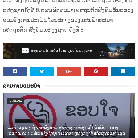
ສະໜອງຖານຂໍ້ມູນໃຫ້ແກ່ແຜນພັດທະນາເສດຖະກິດ-ສັງຄົມ
ແຫ່ງຊາດຄັ້ງທີ 8, ແຜນພັດທະນາເສດຖະກິດສັງຄົມຂັ້ນແຂວງ
ລວມທັງການປະເມີນໄລຍະກາງຂອງແຜນພັດທະນາ
ເສດຖະກິດ-ສັງຄົມແຫ່ງງຊາດ ຄັ້ງທີ 8.
ລາຍການແນະນຳ
ບົດຄວາມ
ແມ່ຍິງເຊກອງ-ຜູ້ຊາຍຜົ້ງສາລີ ສູບຢາຫຼາຍທີ່ສຸດເປັນອັນດັບ 1 ຂອງ
ປະເທດ, ຂະນະທີ່ແມ່ຍິງ-ຜູ້ຊາຍນະຄອນຫຼວງວຽງຈັນຮັກສຸຂະພາບສຸດ