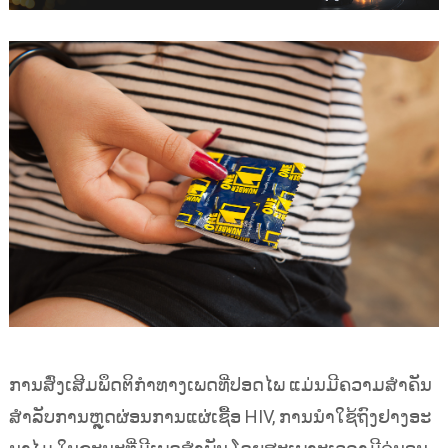
ການສົ່ງເສີມພຶດຕິກຳທາງເພດທີ່ປອດໄພ ແມ່ນມີຄວາມສຳຄັນ
ສຳລັບການຫຼຸດຜ່ອນການແຜ່ເຊື້ອ HIV, ການນຳໃຊ້ຖົງຢາງອະ