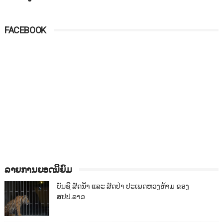
FACEBOOK
ລາຍການຍອດນິຍົມ
ບັນຊີ ສັດນ້ຳ ແລະ ສັດປ່າ ປະເພດຫວງຫ້າມ ຂອງ
ສປປ.ລາວ