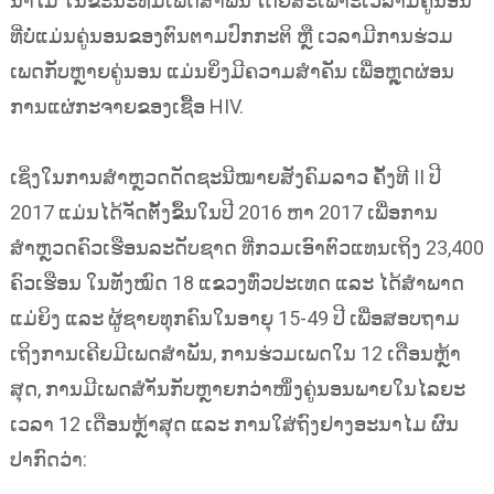
ນາໄມ ໃນຂະນະທີ່ມີເພດສຳພັນ ໂດຍສະເພາະເວລາມີຄູ່ນອນ
ທີ່ບໍ່ແມ່ນຄູ່ນອນຂອງຕົນຕາມປົກກະຕິ ຫຼື ເວລາມີການຮ່ວມ
ເພດກັບຫຼາຍຄູ່ນອນ ແມ່ນຍິ່ງມີຄວາມສຳຄັນ ເພື່ອຫຼຸດຜ່ອນ
ການແຜ່ກະຈາຍຂອງເຊື້ອ HIV.
ເຊິ່ງໃນການສຳຫຼວດດັດຊະນີໝາຍສັງຄົມລາວ ຄັ້ງທີ II ປີ
2017 ແມ່ນໄດ້ຈັດຕັ້ງຂຶ້ນໃນປີ 2016 ຫາ 2017 ເພື່ອການ
ສຳຫຼວດຄົວເຮືອນລະດັບຊາດ ທີ່ກວມເອົາຕົວແທນເຖິງ 23,400
ຄົວເຮືອນ ໃນທັງໝົດ 18 ແຂວງທົ່ວປະເທດ ແລະ ໄດ້ສຳພາດ
ແມ່ຍິງ ແລະ ຜູ້ຊາຍທຸກຄົນໃນອາຍຸ 15-49 ປີ ເພື່ອສອບຖາມ
ເຖິງການເຄີຍມີເພດສຳພັນ, ການຮ່ວມເພດໃນ 12 ເດືອນຫຼ້າ
ສຸດ, ການມີເພດສຳັນກັບຫຼາຍກວ່າໜຶ່ງຄູ່ນອນພາຍໃນໄລຍະ
ເວລາ 12 ເດືອນຫຼ້າສຸດ ແລະ ການໃສ່ຖົງຢາງອະນາໄມ ຜົນ
ປາກົດວ່າ: