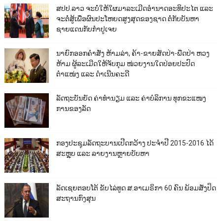
ສປປ.ລາວ ຈະບໍ່ໃຫ້ໃຜມາລະເມີດອຳນາດອະທິປະໄຕ ແລະ
ຈະຕໍ່ສູ້ເພື່ອຜົນປະໂຫຍດສູງສຸດຂອງຊາດ ຕໍ່ກັບບັນຫາ
ຊາຍແດນກັບກຳປູເຈຍ
ນາຍົກອອກຄຳສັ່ງ ຫ້າມລ່າ, ຄ້າ-ຂາຍສັດປ່າ-ພືດປ່າ ຫວງ
ຫ້າມ ຜູ້ລະເມີດໃຫ້ຈັບກຸມ ໜ່ວຍງານໃດປ່ອຍປະປົດ
ຕຳແໜ່ງ ແລະ ດຳເນີນຄະດີ
ລັດຖະບັນຍັດ ຄ່າທຳນຽມ ແລະ ຄ່າບໍລິການ ທຸກຂະແໜງ
ການຂອງລັດ
ກອງປະຊຸມລັດຖະບານເປີດກວ້າງ ປະຈຳປີ 2015-2016 ໄດ້
ສະຫຼຸບ ແລະ ລາຍງານຫຼາຍບັບຫາ
ລັດເຊຍຕອບໂຕ້ ຂັບໄລ່ທູດ ສ.ອາເມຣິກາ 60 ຄົນ ພ້ອມສັ່ງປິດ
ສະຖານກົງສຸນ