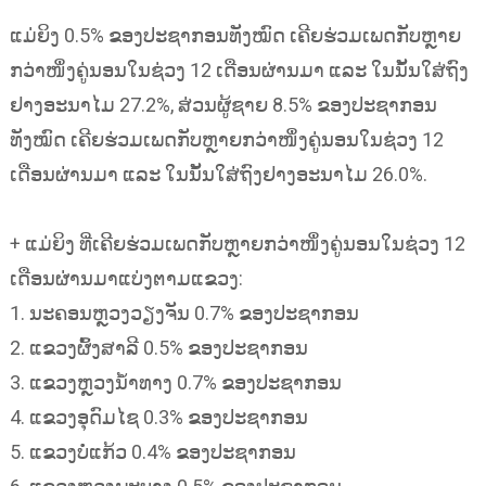
ແມ່ຍິງ 0.5% ຂອງປະຊາກອນທັງໝົດ ເຄີຍຮ່ວມເພດກັບຫຼາຍ
ກວ່າໜຶ່ງຄູ່ນອນໃນຊ່ວງ 12 ເດືອນຜ່ານມາ ແລະ ໃນນັ້ນໃສ່ຖົງ
ຢາງອະນາໄມ 27.2%, ສ່ວນຜູ້ຊາຍ 8.5% ຂອງປະຊາກອນ
ທັງໝົດ ເຄີຍຮ່ວມເພດກັບຫຼາຍກວ່າໜຶ່ງຄູ່ນອນໃນຊ່ວງ 12
ເດືອນຜ່ານມາ ແລະ ໃນນັ້ນໃສ່ຖົງຢາງອະນາໄມ 26.0%.
+ ແມ່ຍິງ ທີ່ເຄີຍຮ່ວມເພດກັບຫຼາຍກວ່າໜຶ່ງຄູ່ນອນໃນຊ່ວງ 12
ເດືອນຜ່ານມາແບ່ງຕາມແຂວງ:
1.​ ນະຄອນຫຼວງວຽງຈັນ 0.7% ຂອງປະຊາກອນ
2. ແຂວງຜົ້ງສາລີ 0.5% ຂອງປະຊາກອນ
3. ແຂວງຫຼວງນ້ຳທາງ 0.7% ຂອງປະຊາກອນ
4. ແຂວງອຸດົມໄຊ 0.3% ຂອງປະຊາກອນ
5. ແຂວງບໍ່ແກ້ວ 0.4% ຂອງປະຊາກອນ