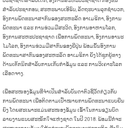
ປະຊາຊາດສຳລັບເດັກ, ອົງການສະຫະປະຊາຊາດ ກອງທຶນ
ສຳລັບປະຊາກອນ, ສະຫະພາບເອີຣົບ, ລັດຖະບານລຸກຊຳບວກ,
ອົງການພັດທະນາສາກົນຂອງສະຫະລັດ ອາເມຣິກາ, ອົງການ
ພັດທະນາ ແລະ ການຮ່ວມມືສະວິດ, ອົງການອາຫານໂລກ,
ອົງການສະຫະປະຊາຊາດ ເພື່ອການພັດທະນາ, ອົງການອານະ
ໄມໂລກ, ອົງການຮ່ວມມືສາກົນຂອງຍີ່ປຸ່ນ ພ້ອມນັ້ນອົງການ
ພັດທະນາສາກົນຂອງສະຫະລັດ ອາເມຣິກາ ຍັງໄດ້ຊຸກຍູ້ທາງ
ດ້ານເຕັກນິກສຳລັບການເກັບກຳຂໍ້ມູນ ແລະ ການວິເຄາະໂລກ
ເລືອດຈາງ.
ເພື່ອສະໜອງຂໍ້ມູນທີ່ຈຳເປັນສຳລັບບັນດາຕົວຊີ້ວັດກ່ຽວກັບ
ການພັດທະນາ ເພື່ອຕິດຕາມເປົ້າໝາຍການພັດທະນາແບບຍືນ
ຍົງ ໂດຍສະເພາະແມ່ນສະໜອງຂໍ້ມູນ ເຂົ້າໃນການຂຽນບົດ
ລາຍງານແບບສະໝັກໃຈແຫ່ງຊາດ ໃນປີ 2018. ພ້ອມນີ້ກໍ່ຈະ