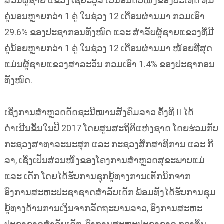
ສ່ວນຜູ້ຊາຍ ແຂວງໄຊຍະບູລີ ເປັນອັນດັບໜຶ່ງຂອງປະເທດ ທີ່ມີ
ຄູ່ນອນຫຼາຍກວ່າ 1 ຄູ່ ໃນຊ່ວງ 12 ເດືອນຜ່ານມາ ກວມເອົາ
29.6% ຂອງປະຊາກອນທັງໝົດ ແລະ ສຳລັບຜູ້ຊາຍແຂວງທີ່ມີ
ຄູ່ນ້ອຍຫຼາຍກວ່າ 1 ຄູ່ ໃນຊ່ວງ 12 ເດືອນຜ່ານມາ ໜ້ອຍທີ່ສຸດ
ແມ່ນຜູ້ຊາຍແຂວງສາລະວັນ ກວມເອົາ 1.4% ຂອງປະຊາກອນ
ທັງໝົດ.
ເຊິ່ງການສຳຫຼວດດັດຊະນີໝານສັງຄົມລາວ ຄັ້ງທີ II ໄດ້
ດຳເນີນຂຶ້ນໃນປີ 2017 ໂດຍສູນສະຖິຕິແຫ່ງຊາດ ໂດຍຮ່ວມກັບ
ກະຊວງສາທາລະນະສຸກ ແລະ ກະຊວງສຶກສາທິການ ແລະ ກີ
ລາ, ເຊິ່ງເປັນສ່ວນໜຶ່ງຂອງໂຄງການສຳຫຼວດສຸຂະພາບແມ່
ແລະ ເດັກ ໂດຍໄດ້ຮັບການຊຸກຍູ້ທາງການເຕັກນິກຈາກ
ອົງການສະຫະປະຊາຊາດສຳລັບເດັກ ພ້ອມທັງໄດ້ຮັບການຊຸມ
ຍູ້ທາງດ້ານການເງິນຈາກລັດຖະບານລາວ, ອົງການສະຫະ