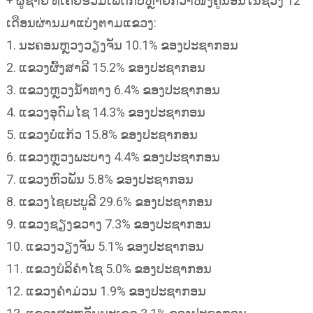
+ ຜູ້ຊາຍ ທີ່ເຄີຍຮ່ວມເພດກັບຫຼາຍກວ່າໜຶ່ງຄູ່ນອນໃນຊ່ວງ 12
ເດືອນຜ່ານມາແບ່ງຕາມແຂວງ:
1.​ ນະຄອນຫຼວງວຽງຈັນ 10.1% ຂອງປະຊາກອນ
2. ແຂວງຜົ້ງສາລີ 15.2% ຂອງປະຊາກອນ
3. ແຂວງຫຼວງນ້ຳທາງ 6.4% ຂອງປະຊາກອນ
4. ແຂວງອຸດົມໄຊ 14.3% ຂອງປະຊາກອນ
5. ແຂວງບໍ່ແກ້ວ 15.8% ຂອງປະຊາກອນ
6. ແຂວງຫຼວງພະບາງ 4.4% ຂອງປະຊາກອນ
7. ແຂວງຫົວພັນ 5.8% ຂອງປະຊາກອນ
8. ແຂວງໄຊຍະບູລີ 29.6% ຂອງປະຊາກອນ
9.​ ແຂວງຊຽງຂວາງ 7.3% ຂອງປະຊາກອນ
10. ແຂວງວຽງຈັນ 5.1% ຂອງປະຊາກອນ
11. ແຂວງບໍລິຄຳໄຊ 5.0% ຂອງປະຊາກອນ
12. ແຂວງຄຳມ່ວນ 1.9% ຂອງປະຊາກອນ