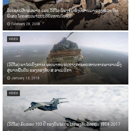
ລັດເຊຍເຜີຍແຜ່ພາບ ແລະ ວິດີໂອ ຜົນງານໜຶ່ງປີຜ່ານມາຂອງໜ່ວຍຮົບ
ພິເສດ ໂດຍສະເພາະປະຕິບັດການໃນຊີຣີ
February 28, 2018
VIDEO
(ວິດີໂອ) ພາໄປເບິ່ງການປ່ອຍພາຫະນະທາງການທະຫານຈາກອາກາດລົງ
ສູ່ພາກພື້ນດິນ ຂອງກອງທັບ ສ.ອາເມຣິກາ
January 13, 2018
VIDEO
(ວິດີໂອ) ຄົບຮອບ 103 ປີ ກອງບິນໄລຍະໄກກອງທັບລັດເຊຍ 1914-2017