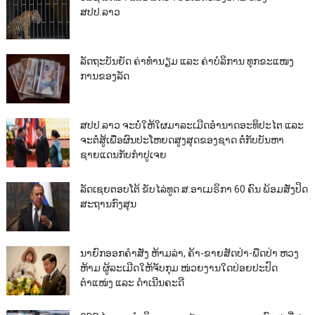
ສປປ.ລາວ
ລັດຖະບັນຍັດ ຄ່າທຳນຽມ ແລະ ຄ່າບໍລິການ ທຸກຂະແໜງ
ການຂອງລັດ
ສປປ.ລາວ ຈະບໍ່ໃຫ້ໃຜມາລະເມີດອຳນາດອະທິປະໄຕ ແລະ
ຈະຕໍ່ສູ້ເພື່ອຜົນປະໂຫຍດສູງສຸດຂອງຊາດ ຕໍ່ກັບບັນຫາ
ຊາຍແດນກັບກຳປູເຈຍ
ລັດເຊຍຕອບໂຕ້ ຂັບໄລ່ທູດ ສ.ອາເມຣິກາ 60 ຄົນ ພ້ອມສັ່ງປິດ
ສະຖານກົງສຸນ
ນາຍົກອອກຄຳສັ່ງ ຫ້າມລ່າ, ຄ້າ-ຂາຍສັດປ່າ-ພືດປ່າ ຫວງ
ຫ້າມ ຜູ້ລະເມີດໃຫ້ຈັບກຸມ ໜ່ວຍງານໃດປ່ອຍປະປົດ
ຕຳແໜ່ງ ແລະ ດຳເນີນຄະດີ