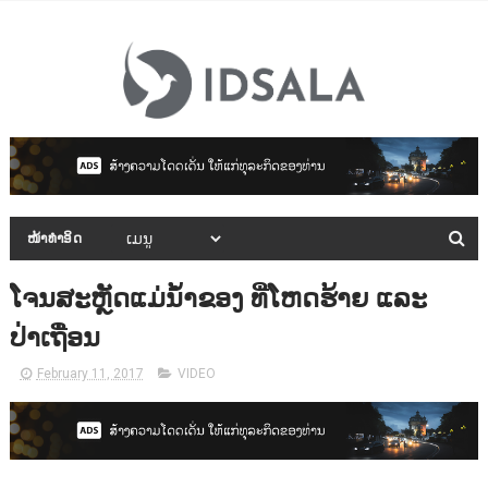
ໜ້າທຳອິດ
ໂຈນສະຫຼັດແມ່ນໍ້າຂອງ ທີ່ໂຫດຮ້າຍ ແລະ
ປ່າເຖື່ອນ
February 11, 2017
VIDEO