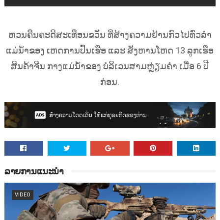
ຫວນຄືນຄະດີສະເທືອນຂວັນ ທີ່ສ້າງຄວາມຢ້ານກົວໄປທົ່ວລຳ
ແມ່ນໍ້າຂອງ ເຫດການປົ້ນເຮືອ ແລະ ສັງຫານໂຫດ 13 ລູກເຮືອ
ສິນຄ້າຈີນ ກາງແມ່ນໍ້າຂອງ ບໍລິເວນສາມຫຼ່ຽມຄຳ ເມື່ອ 6 ປີ
ກ່ອນ.
ລາຍການແນະນຳ
VIDEO