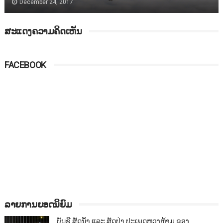
December 24, 2017
ສະແດງຄວາມຄິດເຫັນ
FACEBOOK
ລາຍການຍອດນິຍົມ
ບັນຊີ ສັດນ້ຳ ແລະ ສັດປ່າ ປະເພດຫວງຫ້າມ ຂອງ