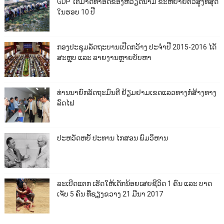
GDP ໄຕມາດທຳອິດຂອງຫວຽດນາມ ຂະຫຍາຍຕົວສູງທີ່ສຸດ
ໃນຮອບ 10​ ປີ
ກອງປະຊຸມລັດຖະບານເປີດກວ້າງ ປະຈຳປີ 2015-2016 ໄດ້
ສະຫຼຸບ ແລະ ລາຍງານຫຼາຍບັບຫາ
ທ່ານນາຍົກລັດຖະມົນຕີ ຢ້ຽມຢາມເຂດແລວທາງກໍ່ສ້າງທາງ
ລົດໄຟ
ປະຫວັດຫຍໍ້ ປະທານ ໄກສອນ ພົມວິຫານ
ລະເບີດແຕກ ເຮັດໃຫ້ເດັກນ້ອຍເສຍຊີວິດ 1 ຄົນ ແລະ ບາດ
ເຈັບ 5 ຄົນ ທີ່ຊຽງຂວາງ 21 ມີນາ 2017