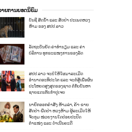
ລາຍການຍອດນິຍົມ
ບັນຊີ ສັດນ້ຳ ແລະ ສັດປ່າ ປະເພດຫວງ
ຫ້າມ ຂອງ ສປປ.ລາວ
ລັດຖະບັນຍັດ ຄ່າທຳນຽມ ແລະ ຄ່າ
ບໍລິການ ທຸກຂະແໜງການຂອງລັດ
ສປປ.ລາວ ຈະບໍ່ໃຫ້ໃຜມາລະເມີດ
ອຳນາດອະທິປະໄຕ ແລະ ຈະຕໍ່ສູ້ເພື່ອຜົນ
ປະໂຫຍດສູງສຸດຂອງຊາດ ຕໍ່ກັບບັນຫາ
ຊາຍແດນກັບກຳປູເຈຍ
ນາຍົກອອກຄຳສັ່ງ ຫ້າມລ່າ, ຄ້າ-ຂາຍ
ສັດປ່າ-ພືດປ່າ ຫວງຫ້າມ ຜູ້ລະເມີດໃຫ້
ຈັບກຸມ ໜ່ວຍງານໃດປ່ອຍປະປົດ
ຕຳແໜ່ງ ແລະ ດຳເນີນຄະດີ