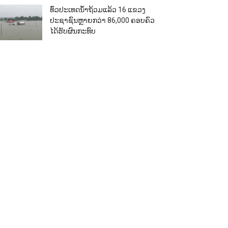
ທົ່ວປະເທດນ້ຳຖ້ວມແລ້ວ 16 ແຂວງ
ປະຊາຊົນຫຼາຍກວ່າ 86,000​ ຄອບຄົວ
ໄດ້ຮັບຜົນກະທົບ