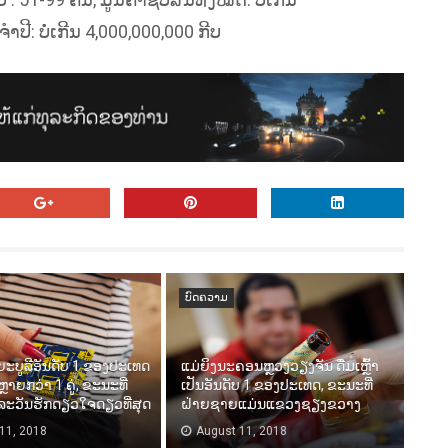
ີ: ບໍ່ເກີນ 4,000,000,000 ກີບ
ບົດຄວາມ
ຍະບູລີອັນດັບ 1 ຂອງປະເທດ
ແມ່ຍິງນະຄອນຫຼວງວຽງຈັນ ດື່ມເຫຼົ້າ
ນຫຼາຍກວ່າ 1 ຄູ່, ຂະນະທີ່
ເປັນອັນດັບ 1​ ຂອງປະເທດ, ຂະນະທີ່
ລະວັນຮັກດຽວໃຈດຽວທີ່ສຸດ
ຝ່າຍຊາຍແມ່ນແຂວງຊຽງຂວາງ
11, 2018
August 11, 2018