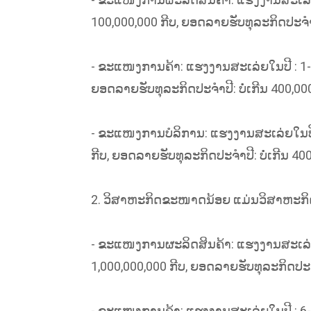
100,000,000 ກີບ, ຍອດລາຍຮັບທຸລະກິດປະຈຳປີ
- ຂະແໜງການຄ້າ: ແຮງງານສະເລ່ຍໃນປີ : 1-5 ຄົ
ຍອດລາຍຮັບທຸລະກິດປະຈຳປີ: ບໍ່ເກີນ 400,000
- ຂະແໜງການບໍລິການ: ແຮງງານສະເລ່ຍໃນປີ : 1
ກີບ, ຍອດລາຍຮັບທຸລະກິດປະຈຳປີ: ບໍ່ເກີນ 400
2. ວິສາຫະກິດຂະໜາດນ້ອຍ ແມ່ນວິສາຫະກິດທີ່ມ
- ຂະແໜງການຜະລິດສິນຄ້າ: ແຮງງານສະເລ່ຍໃນປີ
1,000,000,000 ກີບ, ຍອດລາຍຮັບທຸລະກິດປະຈຳປ
- ຂະແໜງການຄ້າ: ແຮງງານສະເລ່ຍໃນປີ : 6-50 ຄ