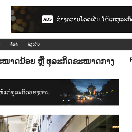
ມ
ຕິດຕໍ່
ກ່ຽວກັບ
ດຂະໜາດນ້ອຍ ຫຼື ທຸລະກິດຂະໜາດກາງ