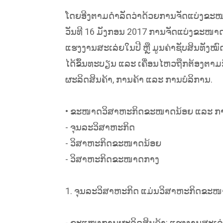
ໂດຍອີງຕາມດຳລັດວ່າດ້ວຍການຈັດແບ່ງຂະໜ
ວັນທີ 16 ມັງກອນ 2017 ການຈັດແບ່ງຂະໜ
ແຮງງານສະເລ່ຍໃນປີ ຫຼື ມູນຄ່າຊັບສິນທັງໝ
ໄດ້ຂຶ້ນທະບຽນ ແລະ ເຄື່ອນໄຫວຖືກຕ້ອງຕ
ຜະລິດສິນຄ້າ, ການຄ້າ ແລະ ການບໍລິການ.
• ຂະໜາດວິສາຫະກິດຂະໜາດນ້ອຍ ແລະ ກາງ ໄດ
- ຈຸນລະວິສາຫະກິດ
- ວິສາຫະກິດຂະໜາດນ້ອຍ
- ວິສາຫະກິດຂະໜາດກາງ
1. ຈຸນລະວິສາຫະກິດ ແມ່ນວິສາຫະກິດຂະໜາດນ້ອ
- ຂະແໜງການຜະລິດສິນຄ້າ: ແຮງງານສະເລ່ຍໃນປີ