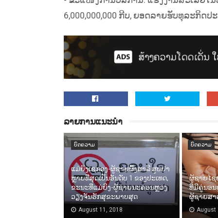
6,000,000,000 ກີບ, ຍອດລາຍຮັບທຸລະກິດປະຈຳປ
ລາຍການແນະນຳ
ບົດຄວາມ
ບົດຄວາມ
ແມ່ຍິງເຊກອງ-ຜູ້ຊາຍຜົ້ງສາລີ ສູບຢາ
ຫຼາຍທີ່ສຸດເປັນອັນດັບ 1 ຂອງປະເທດ,
ຜູ້ຊາຍໄຊ
ຂະນະທີ່ແມ່ຍິງ-ຜູ້ຊາຍນະຄອນຫຼວງ
ທີ່ມີຄູ່ນອ
ວຽງຈັນຮັກສຸຂະພາບສຸດ
ຜູ້ຊາຍສາ
August 11, 2018
August 