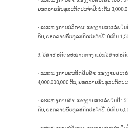
ຍອດລາຍຮັບທຸລະກິດປະຈຳປີ: ບໍ່ເກີນ 3,000,0
- ຂະແໜງການບໍລິການ: ແຮງງານສະເລ່ຍໃນປີ : 6
ກີບ, ຍອດລາຍຮັບທຸລະກິດປະຈຳປີ: ບໍ່ເກີນ 1,5
3. ວິສາຫະກິດຂະໜາດກາງ ແມ່ນວິສາຫະກິດທີ່ມີ
- ຂະແໜງການຜະລິດສິນຄ້າ: ແຮງງານສະເລ່ຍໃນປ
4,000,000,000 ກີບ, ຍອດລາຍຮັບທຸລະກິດປະຈຳປ
- ຂະແໜງການຄ້າ: ແຮງງານສະເລ່ຍໃນປີ : 51-99
ກີບ, ຍອດລາຍຮັບທຸລະກິດປະຈຳປີ: ບໍ່ເກີນ 6,0
- ຂະແໜງການບໍລິການ: ແຮງງານສະເລ່ຍໃນປີ : 5