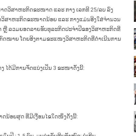
າດວິສາຫະກິດຂະໜາດ ແລະ ກາງ ເລກທີ 25/ລບ ລົງ
າດວິສາຫະກິດຂະໜາດນ້ອຍ ແລະ ກາງແມ່ນອີງໃສ່ຈຳນວນ
ົດ ຫຼື ລວມຍອດລາຍຮັບທຸລະກິດປະຈຳປີຂອງວິສາຫະກິດທີ່
າມກົດໝາຍ ໂດຍອີງຕາມຂະແໜງວິສາຫະກິດທີ່ດຳເນີນການ
້ມີການຈັດແບ່ງເປັນ 3 ຂະໜາດັ່ງນີ້:
ຍສຸດ ທີ່ມີເງື່ອນໄຂໃດໜຶ່ງດັ່ງນີ້:
 : 1-5 ຄົນ, ມູນຄ່າຊັບສິນທັງໝົດ: ບໍ່ເກີນ