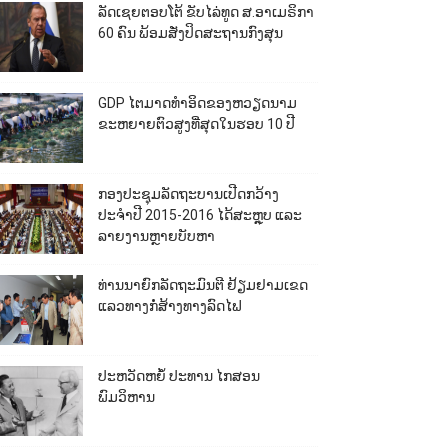
ລັດເຊຍຕອບໂຕ້ ຂັບໄລ່ທູດ ສ.ອາເມຣິກາ
60 ຄົນ ພ້ອມສັ່ງປິດສະຖານກົງສຸນ
GDP ໄຕມາດທຳອິດຂອງຫວຽດນາມ
ຂະຫຍາຍຕົວສູງທີ່ສຸດໃນຮອບ 10​ ປີ
ກອງປະຊຸມລັດຖະບານເປີດກວ້າງ
ປະຈຳປີ 2015-2016 ໄດ້ສະຫຼຸບ ແລະ
ລາຍງານຫຼາຍບັບຫາ
ທ່ານນາຍົກລັດຖະມົນຕີ ຢ້ຽມຢາມເຂດ
ແລວທາງກໍ່ສ້າງທາງລົດໄຟ
ປະຫວັດຫຍໍ້ ປະທານ ໄກສອນ
ພົມວິຫານ