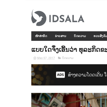
ໜ້າທຳອິດ
ຂ່າວສານ
ບົດຄວາມ
ທວນສັງຄົ
ແບບໃດຈຶ່ງເອີ້ນວ່າ ທຸລະກິ
May 07, 2017
ບົດຄວາມ