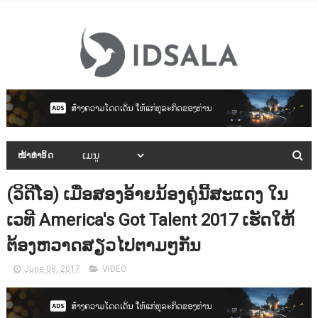
ໜ້າທຳອິດ
(ວິດີໂອ) ເມື່ອສອງອ້າຍນ້ອງຄູ່ນີ້ສະແດງ ໃນ
ເວທີ America's Got Talent 2017 ເຮັດໃຫ້
ຕ້ອງຫວາດສຽວໄປຕາມໆກັນ
June 08, 2017
VIDEO