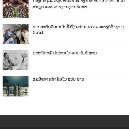
ກອງປະຊຸມລັດຖະບານເປີດກວ້າງ ປະຈຳປີ 2015-2016 ໄດ້
ສະຫຼຸບ ແລະ ລາຍງານຫຼາຍບັບຫາ
ທ່ານນາຍົກລັດຖະມົນຕີ ຢ້ຽມຢາມເຂດແລວທາງກໍ່ສ້າງທາງ
ລົດໄຟ
ປະຫວັດຫຍໍ້ ປະທານ ໄກສອນ ພົມວິຫານ
ແມ່ນ້ຳສາຍສຳຄັນໃນ ສປປ.ລາວ