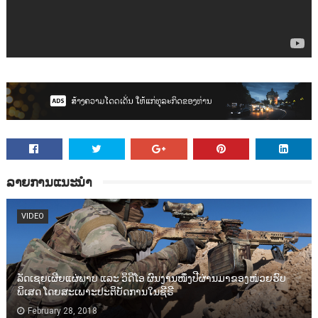
ລາຍການແນະນຳ
VIDEO
ລັດເຊຍເຜີຍແຜ່ພາບ ແລະ ວິດີໂອ ຜົນງານໜຶ່ງປີຜ່ານມາຂອງໜ່ວຍຮົບ
ພິເສດ ໂດຍສະເພາະປະຕິບັດການໃນຊີຣີ
February 28, 2018