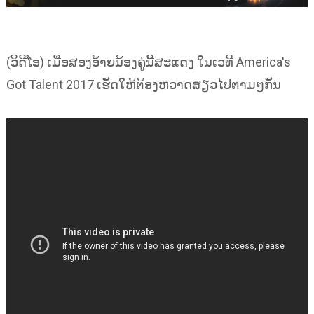
(ວິດີໂອ) ເມື່ອສອງອ້າຍນ້ອງຄູ່ນີ້ສະແດງ ໃນເວທີ America's
Got Talent 2017 ເຮັດໃຫ້ຕ້ອງຫວາດສຽວໄປຕາມໆກັນ