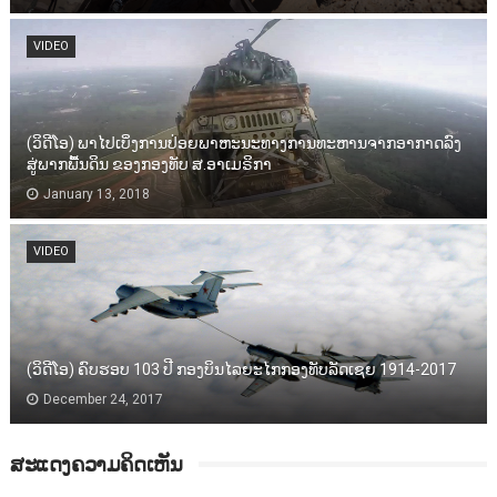
VIDEO
(ວິດີໂອ) ພາໄປເບິ່ງການປ່ອຍພາຫະນະທາງການທະຫານຈາກອາກາດລົງ
ສູ່ພາກພື້ນດິນ ຂອງກອງທັບ ສ.ອາເມຣິກາ
January 13, 2018
VIDEO
(ວິດີໂອ) ຄົບຮອບ 103 ປີ ກອງບິນໄລຍະໄກກອງທັບລັດເຊຍ 1914-2017
December 24, 2017
ສະແດງຄວາມຄິດເຫັນ