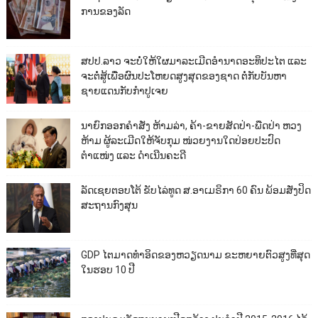
ການຂອງລັດ
ສປປ.ລາວ ຈະບໍ່ໃຫ້ໃຜມາລະເມີດອຳນາດອະທິປະໄຕ ແລະ
ຈະຕໍ່ສູ້ເພື່ອຜົນປະໂຫຍດສູງສຸດຂອງຊາດ ຕໍ່ກັບບັນຫາ
ຊາຍແດນກັບກຳປູເຈຍ
ນາຍົກອອກຄຳສັ່ງ ຫ້າມລ່າ, ຄ້າ-ຂາຍສັດປ່າ-ພືດປ່າ ຫວງ
ຫ້າມ ຜູ້ລະເມີດໃຫ້ຈັບກຸມ ໜ່ວຍງານໃດປ່ອຍປະປົດ
ຕຳແໜ່ງ ແລະ ດຳເນີນຄະດີ
ລັດເຊຍຕອບໂຕ້ ຂັບໄລ່ທູດ ສ.ອາເມຣິກາ 60 ຄົນ ພ້ອມສັ່ງປິດ
ສະຖານກົງສຸນ
GDP ໄຕມາດທຳອິດຂອງຫວຽດນາມ ຂະຫຍາຍຕົວສູງທີ່ສຸດ
ໃນຮອບ 10​ ປີ