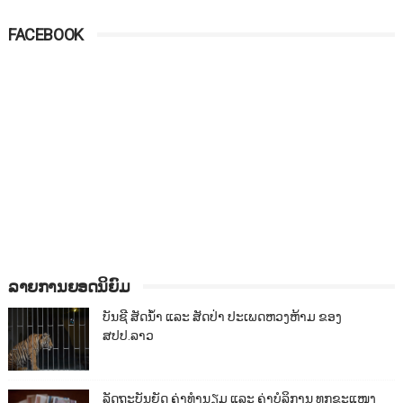
FACEBOOK
ລາຍການຍອດນິຍົມ
ບັນຊີ ສັດນ້ຳ ແລະ ສັດປ່າ ປະເພດຫວງຫ້າມ ຂອງ
ສປປ.ລາວ
ລັດຖະບັນຍັດ ຄ່າທຳນຽມ ແລະ ຄ່າບໍລິການ ທຸກຂະແໜງ