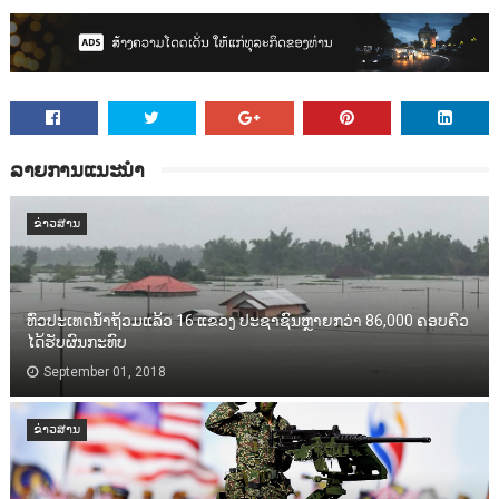
ລາຍການແນະນຳ
ຂ່າວສານ
ທົ່ວປະເທດນ້ຳຖ້ວມແລ້ວ 16 ແຂວງ ປະຊາຊົນຫຼາຍກວ່າ 86,000​ ຄອບຄົວ
ໄດ້ຮັບຜົນກະທົບ
September 01, 2018
ຂ່າວສານ