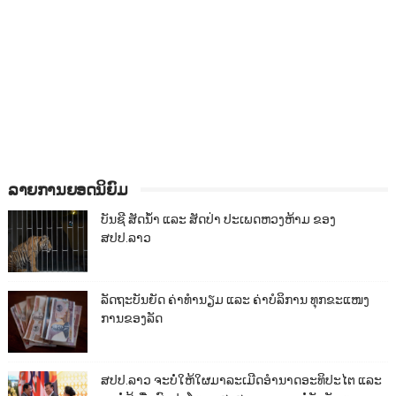
ລາຍການຍອດນິຍົມ
ບັນຊີ ສັດນ້ຳ ແລະ ສັດປ່າ ປະເພດຫວງຫ້າມ ຂອງ
ສປປ.ລາວ
ລັດຖະບັນຍັດ ຄ່າທຳນຽມ ແລະ ຄ່າບໍລິການ ທຸກຂະແໜງ
ການຂອງລັດ
ສປປ.ລາວ ຈະບໍ່ໃຫ້ໃຜມາລະເມີດອຳນາດອະທິປະໄຕ ແລະ