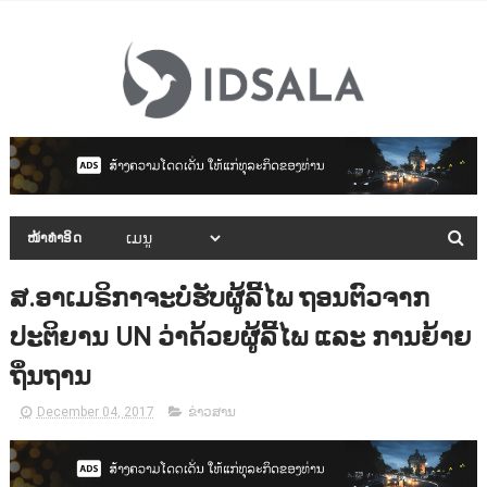
ໜ້າທຳອິດ
ສ.ອາເມຣິກາຈະບໍ່ຮັບຜູ້ລີ້ໄພ ຖອນຕົວຈາກ
ປະຕິຍານ UN ວ່າດ້ວຍຜູ້ລີ້ໄພ ແລະ ການຍ້າຍ
ຖິ່ນຖານ
December 04, 2017
ຂ່າວສານ