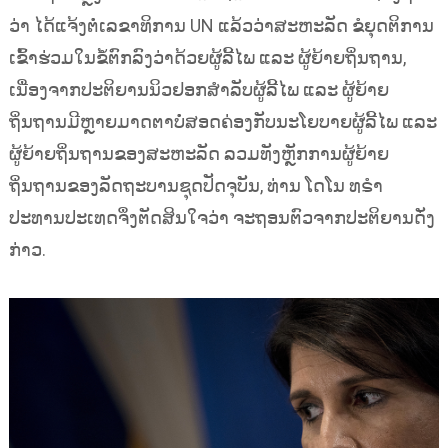
ວ່າ ໄດ້ແຈ້ງຕໍ່ເລຂາທິການ UN ແລ້ວວ່າສະຫະລັດ ຂໍຍຸດຕິການ
ເຂົ້າຮ່ວມໃນຂໍ້ຕົກລົງວ່າດ້ວຍຜູ້ລີ້ໄພ ແລະ ຜູ້ຍ້າຍຖິ່ນຖານ,
ເນື່ອງຈາກປະຕິຍານນິວຢອກສຳລັບຜູ້ລີ້ໄພ ແລະ ຜູ້ຍ້າຍ
ຖິ່ນຖານມີຫຼາຍມາດຕາບໍ່ສອດຄ່ອງກັບນະໂຍບາຍຜູ້ລີ້ໄພ ແລະ
ຜູ້ຍ້າຍຖິ່ນຖານຂອງສະຫະລັດ ລວມທັງຫຼັກການຜູ້ຍ້າຍ
ຖິ່ນຖານຂອງລັດຖະບານຊຸດປັດຈຸບັນ, ທ່ານ ໂດໂນ ທຣຳ
ປະທານປະເທດຈຶ່ງຕັດສິນໃຈວ່າ ຈະຖອນຕົວຈາກປະຕິຍານດັ່ງ
ກ່າວ.