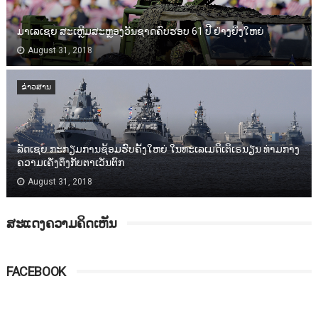
ມາເລເຊຍ ສະເຫຼີມສະຫຼອງວັນຊາດຄົບຮອບ 61 ປີ ຢ່າງຍິ່ງໃຫຍ່
August 31, 2018
ຂ່າວສານ
ລັດເຊຍ ກະກຽມການຊ້ອມຮົບຄັ້ງໃຫຍ່ ໃນທະເລເມດິເຕິເຣນຽນ ທ່າມກາງ
ຄວາມເຄັ່ງຕຶງກັບຕາເວັນຕົກ
August 31, 2018
ສະແດງຄວາມຄິດເຫັນ
FACEBOOK