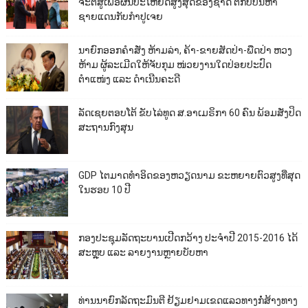
ຈະຕໍ່ສູ້ເພື່ອຜົນປະໂຫຍດສູງສຸດຂອງຊາດ ຕໍ່ກັບບັນຫາ
ຊາຍແດນກັບກຳປູເຈຍ
ນາຍົກອອກຄຳສັ່ງ ຫ້າມລ່າ, ຄ້າ-ຂາຍສັດປ່າ-ພືດປ່າ ຫວງ
ຫ້າມ ຜູ້ລະເມີດໃຫ້ຈັບກຸມ ໜ່ວຍງານໃດປ່ອຍປະປົດ
ຕຳແໜ່ງ ແລະ ດຳເນີນຄະດີ
ລັດເຊຍຕອບໂຕ້ ຂັບໄລ່ທູດ ສ.ອາເມຣິກາ 60 ຄົນ ພ້ອມສັ່ງປິດ
ສະຖານກົງສຸນ
GDP ໄຕມາດທຳອິດຂອງຫວຽດນາມ ຂະຫຍາຍຕົວສູງທີ່ສຸດ
ໃນຮອບ 10​ ປີ
ກອງປະຊຸມລັດຖະບານເປີດກວ້າງ ປະຈຳປີ 2015-2016 ໄດ້
ສະຫຼຸບ ແລະ ລາຍງານຫຼາຍບັບຫາ
ທ່ານນາຍົກລັດຖະມົນຕີ ຢ້ຽມຢາມເຂດແລວທາງກໍ່ສ້າງທາງ