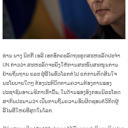
ທ່ານ ນາງ ນິກກີ້ ເຮລີ ເອກອັກຄະລັດຖະທູດສະຫະລັດປະຈຳ
UN ກ່າວວ່າ ສະຫະລັດຈະຍັງໃຫ້ການສະໜັບສະໜູນການ
ຍ້າຍຖິ່ນຖານ ແລະ ຜູ້ລີ້ໄພທົ່ວໂລກຕໍ່ໄປ ແຕ່ການຕັດສິນໃຈ
ນະໂຍບາຍໃດໆ ຕ້ອງປະຕິບັດຕາມຄວາມຕ້ອງການຂອງ
ປະຊາຊົນອາເມຣິກາເທົ່ານັ້ນ, ໃນດ້ານຂອງອົງກອນນິລະໂທດ
ສາກົນປະນາມວ່າ ເປັນການຖິ້ມຄວາມຮັບຜິດຊອບຕໍ່ວິກິດຜູ້
ລີ້ໄພທີ່ໃຫຍ່ທີ່ສຸດໃນໂລກ.