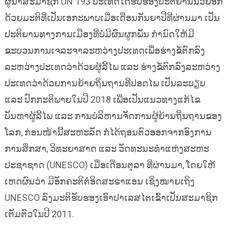
ຜູ້ນຳສະມາຊິກ UN 193 ປະເທດໄດ້ຮັບຮອງປະຕິຍານນິວຢອກ
ດ້ວຍມະຕິທີ່ເປັນເອກະພາບເມື່ອເດືອນກັນຍາປີທີ່ຜ່ານມາ ເປັນ
ປະຕິຍານທາງການເມືອງທີ່ບໍ່ມີຜົນຜູກພັນ ກຳນົດໃຫ້ມີ
ຂະບວນການເຈລະຈາລະຫວ່າງປະເທດເພື່ອຮ່າງຂໍ້ຕົກລົງ
ລະຫວ່າງປະເທດວ່າດ້ວຍຜູ້ລີ້ໄພ ແລະ ຮ່າງຂໍ້ຕົກລົງລະຫວ່າງ
ປະເທດວ່າດ້ວຍການຍ້າຍຖິ່ນຖານທີ່ປອດໄພ ເປັນລະບຽບ
ແລະ ປົກກະຕິພາຍໃນປີ 2018 ເພື່ອເປັນແນວທາງແກ້ໄຂ
ບັນຫາຜູ້ລີ້ໄພ ແລະ ການບໍລິຫານຈັດການຜູ້ຍ້ານຖິ່ນຖານຂອງ
ໂລກ, ກ່ອນໜ້ານີ້ສະຫະລັດ ກໍ່ໄດ້ຖອນຕົວອອກຈາກອົງການ
ການສຶກສາ, ວິທະຍາສາດ ແລະ ວັດທະນະທຳແຫ່ງສະຫະ
ປະຊາຊາດ (UNESCO) ເມື່ອເດືອນຕຸລາ ທີ່ຜ່ານມາ, ໂດຍໃຫ້
ເຫດຜົນວ່າ ມີອັກຄະຕິຕໍ່ອິດສະຣາແອນ ເຊິ່ງໝາຍເຖິງ
UNESCO ລົງມະຕິຮັບຮອງເອົາປາເລສໄຕເຂົ້າເປັນສະມາຊິກ
ເຕັມຕົວໃນປີ 2011.