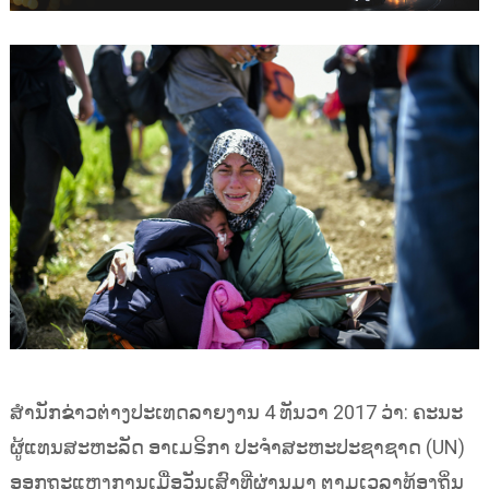
ສຳນັກຂ່າວຕ່າງປະເທດລາຍງານ 4 ທັນວາ 2017 ວ່າ: ຄະນະ
ຜູ້ແທນສະຫະລັດ ອາເມຣິກາ ປະຈຳສະຫະປະຊາຊາດ (UN)
ອອກຖະແຫຼງການເມື່ອວັນເສົາທີ່ຜ່ານມາ ຕາມເວລາທ້ອງຖິ່ນ