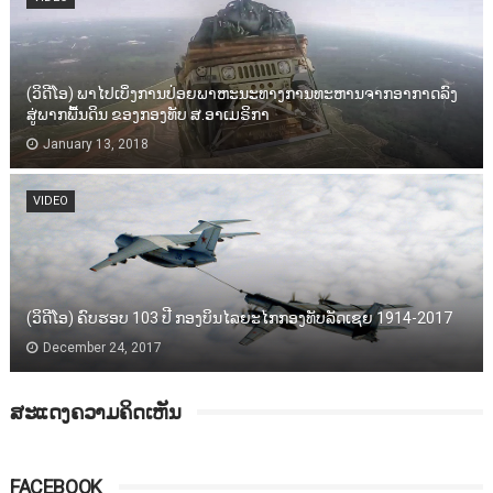
(ວິດີໂອ) ພາໄປເບິ່ງການປ່ອຍພາຫະນະທາງການທະຫານຈາກອາກາດລົງ
ສູ່ພາກພື້ນດິນ ຂອງກອງທັບ ສ.ອາເມຣິກາ
January 13, 2018
VIDEO
(ວິດີໂອ) ຄົບຮອບ 103 ປີ ກອງບິນໄລຍະໄກກອງທັບລັດເຊຍ 1914-2017
December 24, 2017
ສະແດງຄວາມຄິດເຫັນ
FACEBOOK