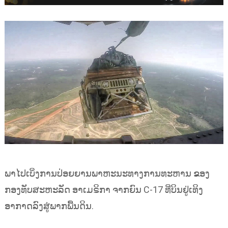
ພາໄປເບິ່ງການປ່ອຍຍານພາຫະນະທາງການທະຫານ ຂອງ
ກອງທັບສະຫະລັດ ອາເມຣິກາ ຈາກຍົນ C-17 ທີ່ບິນຢູ່ເທິງ
ອາກາດລົງສູ່ພາກພື້ນດິນ.