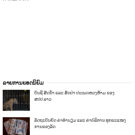
ລາຍການຍອດນິຍົມ
ບັນຊີ ສັດນ້ຳ ແລະ ສັດປ່າ ປະເພດຫວງຫ້າມ ຂອງ
ສປປ.ລາວ
ລັດຖະບັນຍັດ ຄ່າທຳນຽມ ແລະ ຄ່າບໍລິການ ທຸກຂະແໜງ
ການຂອງລັດ