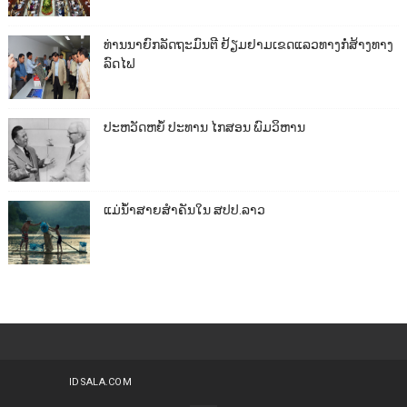
ທ່ານນາຍົກລັດຖະມົນຕີ ຢ້ຽມຢາມເຂດແລວທາງກໍ່ສ້າງທາງ
ລົດໄຟ
ປະຫວັດຫຍໍ້ ປະທານ ໄກສອນ ພົມວິຫານ
ແມ່ນ້ຳສາຍສຳຄັນໃນ ສປປ.ລາວ
IDSALA.COM