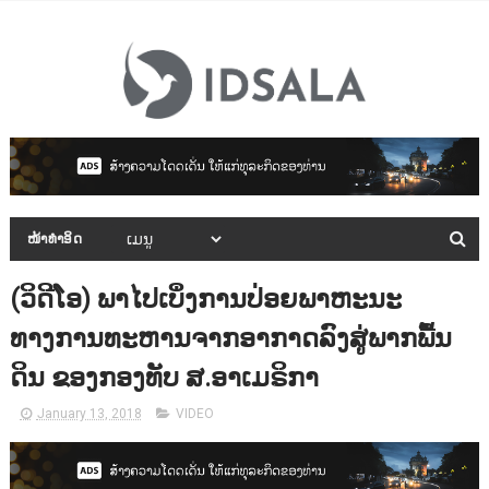
ໜ້າທຳອິດ
(ວິດີໂອ) ພາໄປເບິ່ງການປ່ອຍພາຫະນະ
ທາງການທະຫານຈາກອາກາດລົງສູ່ພາກພື້ນ
ດິນ ຂອງກອງທັບ ສ.ອາເມຣິກາ
January 13, 2018
VIDEO