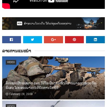
ລາຍການແນະນຳ
VIDEO
ລັດເຊຍເຜີຍແຜ່ພາບ ແລະ ວິດີໂອ ຜົນງານໜຶ່ງປີຜ່ານມາຂອງໜ່ວຍຮົບ
ພິເສດ ໂດຍສະເພາະປະຕິບັດການໃນຊີຣີ
February 28, 2018
VIDEO