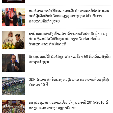
ສປປ.ລາວ ຈະບໍ່ໃຫ້ໃຜມາລະເມີດອຳນາດອະທິປະໄຕ ແລະ
ຈະຕໍ່ສູ້ເພື່ອຜົນປະໂຫຍດສູງສຸດຂອງຊາດ ຕໍ່ກັບບັນຫາ
ຊາຍແດນກັບກຳປູເຈຍ
ນາຍົກອອກຄຳສັ່ງ ຫ້າມລ່າ, ຄ້າ-ຂາຍສັດປ່າ-ພືດປ່າ ຫວງ
ຫ້າມ ຜູ້ລະເມີດໃຫ້ຈັບກຸມ ໜ່ວຍງານໃດປ່ອຍປະປົດ
ຕຳແໜ່ງ ແລະ ດຳເນີນຄະດີ
ລັດເຊຍຕອບໂຕ້ ຂັບໄລ່ທູດ ສ.ອາເມຣິກາ 60 ຄົນ ພ້ອມສັ່ງປິດ
ສະຖານກົງສຸນ
GDP ໄຕມາດທຳອິດຂອງຫວຽດນາມ ຂະຫຍາຍຕົວສູງທີ່ສຸດ
ໃນຮອບ 10​ ປີ
ກອງປະຊຸມລັດຖະບານເປີດກວ້າງ ປະຈຳປີ 2015-2016 ໄດ້
ສະຫຼຸບ ແລະ ລາຍງານຫຼາຍບັບຫາ