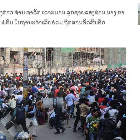
ດັ່ງກ່າວ ທ່ານ ທາຣັກ ເຣາະມານ ລູກຊາຍຂອງທ່ານ ນາງ ຄາ
ກ 4 ຄົນ ໃນຖານະຈຳເລີຍຮ່ວມ ຖືກສານຕັດສິນຕັດ