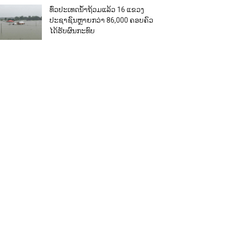
ທົ່ວປະເທດນ້ຳຖ້ວມແລ້ວ 16 ແຂວງ
ປະຊາຊົນຫຼາຍກວ່າ 86,000​ ຄອບຄົວ
ໄດ້ຮັບຜົນກະທົບ