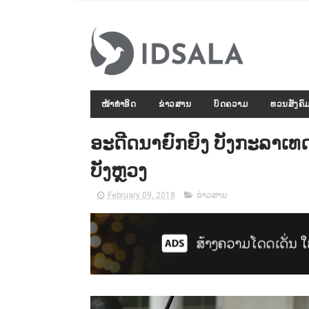
ໜ້າທຳອິດ
ຂ່າວສານ
ບົດຄວາມ
ທວນສັງຄົ
ອະດີດນາຍົກຍິງ ບັງກະລາເທດ 
ບັງຫຼວງ
February 09, 2018
ຂ່າວສານ