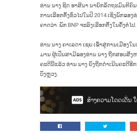
ທ່ານ ນາງ ຊີດ ຮາສິນາ ນາຍົກລັດຖະມົນຕີຄົນ
ການເລືອກຕັ້ງທົ່ວໄປໃນປີ 2014 ເຊິ່ງພັກຂອ
ຄາດວ່າ ພັກ BNP ຈະລົງເລືອກຕັ້ງໃນຄັ້ງຕໍ່ໄປ.
ທ່ານ ນາງ ຄາເລດາ ເຊຍ ເຂົ້າສູ່ການເມືອງໃນ
ມານ ຜູ້ເປັນສາມີຂອງທ່ານ ນາງ ຖືກສອບສັງຫ
ຄະດີນີ້ແລ້ວ ທ່ານ ນາງ ຍັງຖືກດຳເນີນຄະດີອ
ບັງຫຼວງ.