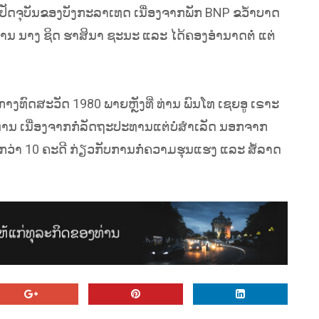
ປັດຈຸບັນຂອງບັງກະລາເທດ ເນື່ອງຈາກພັກ BNP ຂວໍ້າບາດ
ງທ່ານ ນາງ ຊິດ ຮາສິນາ ຊະນະ ແລະ ໄດ້ຄອງອຳນາດຕໍ່ ແຕ່
ກາງທົດສະວັດ 1980 ພາຍຫຼັງທີ່ ທ່ານ ພົນໂທ ເຊຍອູ ເຣາະ
ານ ເນື່ອງຈາກກໍ່ລັດຖະປະທານແຕ່ບໍ່ສຳເລັດ ນອກຈາກ
ີກກວ່າ 10 ຄະດີ ກ່ຽວກັບການກໍ່ຄວາມຮຸນແຮງ ແລະ ສໍ້ລາດ