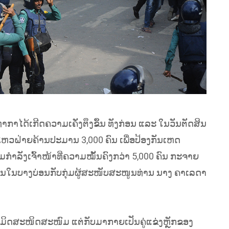
ໄດ້ເກີດຄວາມເຄັ່ງຕຶງຂຶ້ນ ທັງກ່ອນ ແລະ ໃນວັນຕັດສິນ
ອນໄຫວຝ່າຍຄ້ານປະມານ 3,000 ຄົນ ເພື່ອປ້ອງກັນເຫດ
ຳລັງເຈົ້າໜ້າທີ່ຄວາມໝັ້ນຄົງກວ່າ 5,000 ຄົນ ກະຈາຍ
ັນໃນບາງບ່ອນກັບກຸ່ມຜູ້ສະໜັບສະໜູນທ່ານ ນາງ ຄາເລດາ
ະມິດສະໜິດສະໜົມ ແຕ່ກັບມາກາຍເປັນຄູ່ແຂ່ງຫຼັກຂອງ