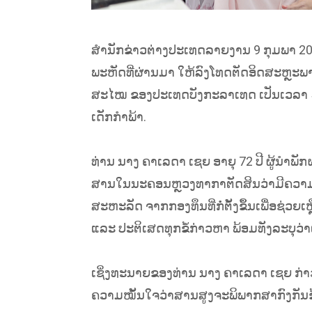
ສຳນັກຂ່າວຕ່າງປະເທດລາຍງານ 9 ກຸມພາ 2018
ພະຫັດທີ່ຜ່ານມາ ໃຫ້ລົງໂທດຕັດອິດສະຫຼະພ
ສະໄໝ ຂອງປະເທດບັງກະລາເທດ ເປັນເວລາ 5 ປ
ເດັກກຳພ້າ.
ທ່ານ ນາງ ຄາເລດາ ເຊຍ ອາຍຸ 72 ປີ ຜູ້ນຳພັກ
ສານໃນນະຄອນຫຼວງທາກາຕັດສິນວ່າມີຄວາມຜ
ສະຫະລັດ ຈາກກອງທຶນທີ່ກໍ່ຕັ້ງຂຶ້ນເພື່ອຊ່ວຍເ
ແລະ ປະຕິເສດທຸກຂໍ້ກ່າວຫາ ພ້ອມທັງລະບຸວ່າ
ເຊິ່ງທະນາຍຂອງທ່ານ ນາງ ຄາເລດາ ເຊຍ ກ່າວວ
ຄວາມໝັ້ນໃຈວ່າສານສູງຈະພິພາກສາກົງກັນຂ້