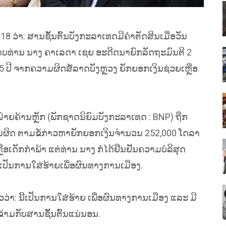
 ວ່າ: ສານຊັ້ນຕົ້ນບັງກະລາເທດມີຄຳຕັດສິນເມື່ອວັນ
າບທ່ານ ນາງ ຄາເລດາ ເຊຍ ອະດີດນາຍົກລັດຖະມົນຕີ 2
ີ ຈາກຄວາມຜິດສໍ້ລາດບັງຫຼວງ ຍັກຍອກເງິນຊ່ວຍເຫຼືອ
ຝ່າຍຄ້ານຫຼັກ (ພັກຊາດນິຍົມບັງກະລາເທດ : BNP) ຖືກ
ິດ ຕາມຂໍ້ກ່າວຫາຍັກຍອກເງິນຈຳນວນ 252,000 ໂດລາ
ຫຼືອເດັກກຳພ້າ ແຕ່ທ່ານ ນາງ ກໍ່ໄດ້ຢືນຢັນຄວາມບໍລິສຸດ
ເປັນການໃສ່ຮ້າຍເພື່ອຜົນທາງການເມືອງ.
່າ: ນີ້ເປັນການໃສ່ຮ້າຍ ເພື່ອຜົນທາງການເມືອງ ແລະ ມີ
າມກັບສານຊັ້ນຕົ້ນແນ່ນອນ.