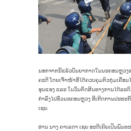
ນອກຈາກນີ້ແລ້ວບັນຍາກາດໃນນະຄອນຫຼວງທາກາ
ຄະດີ ໂດຍເຈົ້າໜ້າທີ່ໄດ້ຄວບຄຸມຕົວກຸ່ມເຄື່
ຮຸນແຮງ ແລະ ໃນວັນຕັດສິນທາງການໄດ້ລະດົມກ
ກຳລັງໄປທົ່ວນະຄອນຫຼວງ ທີ່ເກີດການປະທະກ
ເຊຍ.
ທ່ານ ນາງ ຄາເລດາ ເຊຍ ອະດີເຄີຍເປັນພັນທ