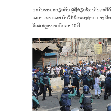
ແຕ່ໃນຂະນະດຽວກັນ ຜູ້ທີ່ກ່ຽວຂ້ອງກັບຄະດີ
ເລດາ ເຊຍ ແລະ ຄົນໃກ້ຊິດຂອງທ່ານ ນາງ ອີ
ອິດສະຫຼະພາບຄົນລະ 10 ປີ.