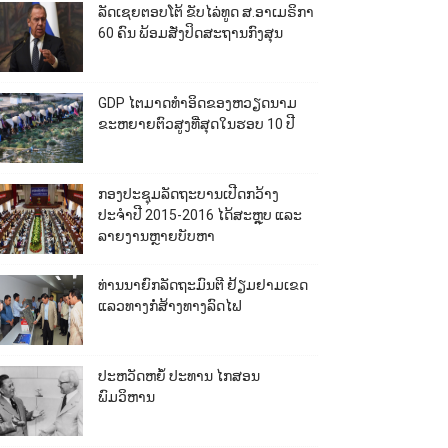
ລັດເຊຍຕອບໂຕ້ ຂັບໄລ່ທູດ ສ.ອາເມຣິກາ
60 ຄົນ ພ້ອມສັ່ງປິດສະຖານກົງສຸນ
GDP ໄຕມາດທຳອິດຂອງຫວຽດນາມ
ຂະຫຍາຍຕົວສູງທີ່ສຸດໃນຮອບ 10​ ປີ
ກອງປະຊຸມລັດຖະບານເປີດກວ້າງ
ປະຈຳປີ 2015-2016 ໄດ້ສະຫຼຸບ ແລະ
ລາຍງານຫຼາຍບັບຫາ
ທ່ານນາຍົກລັດຖະມົນຕີ ຢ້ຽມຢາມເຂດ
ແລວທາງກໍ່ສ້າງທາງລົດໄຟ
ປະຫວັດຫຍໍ້ ປະທານ ໄກສອນ
ພົມວິຫານ