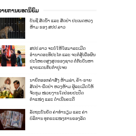
ລາຍການຍອດນິຍົມ
ບັນຊີ ສັດນ້ຳ ແລະ ສັດປ່າ ປະເພດຫວງ
ຫ້າມ ຂອງ ສປປ.ລາວ
ສປປ.ລາວ ຈະບໍ່ໃຫ້ໃຜມາລະເມີດ
ອຳນາດອະທິປະໄຕ ແລະ ຈະຕໍ່ສູ້ເພື່ອຜົນ
ປະໂຫຍດສູງສຸດຂອງຊາດ ຕໍ່ກັບບັນຫາ
ຊາຍແດນກັບກຳປູເຈຍ
ນາຍົກອອກຄຳສັ່ງ ຫ້າມລ່າ, ຄ້າ-ຂາຍ
ສັດປ່າ-ພືດປ່າ ຫວງຫ້າມ ຜູ້ລະເມີດໃຫ້
ຈັບກຸມ ໜ່ວຍງານໃດປ່ອຍປະປົດ
ຕຳແໜ່ງ ແລະ ດຳເນີນຄະດີ
ລັດຖະບັນຍັດ ຄ່າທຳນຽມ ແລະ ຄ່າ
ບໍລິການ ທຸກຂະແໜງການຂອງລັດ