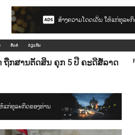
ມ
ຕິດຕໍ່
ກ່ຽວກັບ
ຖືກສານຕັດສິນ ຄຸກ 5 ປີ ຄະດີສໍ້ລາດ