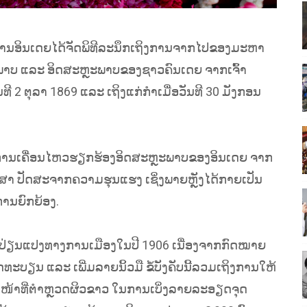
າງການອິນເດຍໄດ້ຈັດພິທີລະນຶກເຖິງການຈາກໄປຂອງມະຫາ
່ອເສລີພາບ ແລະ ອິດສະຫຼະພາບຂອງຊາວຄົນເດຍ ຈາກເຈົ້າ
ີ 2 ຕຸລາ 1869 ແລະ ເຖິງແກ່ກຳເມື່ອວັນທີ 30 ມັງກອນ
ການເຄື່ອນໄຫວຮຽກຮ້ອງອິດສະຫຼະພາບຂອງອິນເດຍ ຈາກ
ງສາ ປັດສະຈາກຄວາມຮຸນແຮງ ເຊິ່ງພາຍຫຼັງໄດ້ກາຍເປັນ
ການຍົກຍ້ອງ.
ນປ່ຽນແປງທາງການເມືອງໃນປີ 1906 ເນື່ອງຈາກກົດໝາຍ
ທະບຽນ ແລະ ເພີ່ມລາຍນິ້ວມື ຂໍ້ບັງຄັບນີ້ລວມເຖິງການໃຫ້
ເຈົ້າໜ້າທີ່ຕຳຫຼວດຜິວຂາວ ໃນການເບິ່ງລາຍລະອຽດຈຸດ