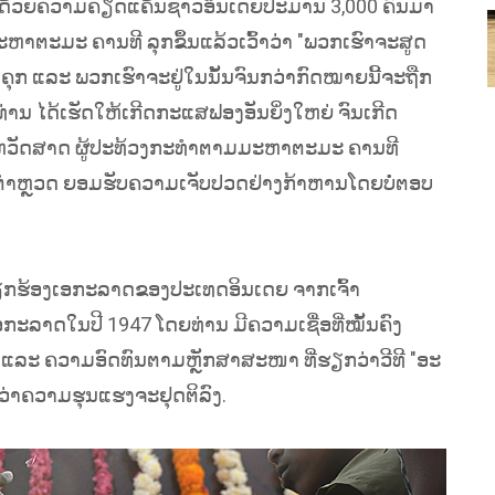
ຽນ, ດ້ວຍຄວາມຄຽດແຄ້ນຊາວອິນເດຍປະມານ 3,000 ຄົນມາ
າຕະມະ ຄານທີ ລຸກຂຶ້ນແລ້ວເວົ້າວ່າ "ພວກເຮົາຈະສູດ
ົ້າຄຸກ ແລະ ພວກເຮົາຈະຢູ່ໃນນັ້ນຈົນກວ່າກົດໝາຍນີ້ຈະຖືກ
່ານ ໄດ້ເຮັດໃຫ້ເກີດກະແສຟອງອັນຍິ່ງໃຫຍ່ ຈົນເກີດ
ປະຫວັດສາດ ຜູ້ປະທ້ວງກະທຳຕາມມະຫາຕະມະ ຄານທີ
້າທີ່ຕຳຫຼວດ ຍອມຮັບຄວາມເຈັບປວດຢ່າງກ້າຫານໂດຍບໍ່ຕອບ
ຮຽກຮ້ອງເອກະລາດຂອງປະເທດອິນເດຍ ຈາກເຈົ້າ
ກະລາດໃນປີ 1947 ໂດຍທ່ານ ມີຄວາມເຊື່ອທີ່ໝັ້ນຄົງ
 ແລະ ຄວາມອົດທົນຕາມຫຼັກສາສະໜາ ທີ່ຮຽກວ່າວີທີ "ອະ
່າຄວາມຮຸນແຮງຈະຢຸດຕິລົງ.