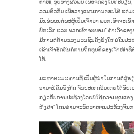
ຕຳໜິ, ຮູບຮ່າງຜິວພັນ ເພື່ອຈົດລົງໃນທະບ
ລວມຕົວກັນ ເພື່ອວາງແຜນການຕອບໂຕ້ ແຕ່ມະຫ
ມົນຂໍພອນຕໍ່ພະຜູ້ເປັນເຈົ້າວ່າ ພວກເຮົາຈະເຂ
ຍົກເລີກ ແລະ ພວກເຮົາຈະຍອມ" ຄຳເວົ້າຂອງທ
ມີການຕໍ່ຕ້ານຂອງມວນຊົນຄັ້ງຍິ່ງໃຫຍ່ໃນ
ເຂົາເຈົ້າອົດທົນກໍ່ການຖືກທຸບຕີຂອງເຈົ້າໜ
ໂຕ້.
ມະຫາຕະມະ ຄານທີ ເປັນຜູ້ນຳໃນການຕໍ່ສູ້
ອານານິຄົມອັງກິດ ຈົນປະເທດອິນເດຍໄດ້ຮັບເອ
ກ່ຽວກັບການປະທ້ວງໂດຍບໍ່ໃຊ້ຄວາມຮຸນແຮງ
ຫິງສາ" ໂດຍທ່ານຈະອົດອາຫານປະທ້ວງຈົນກວ