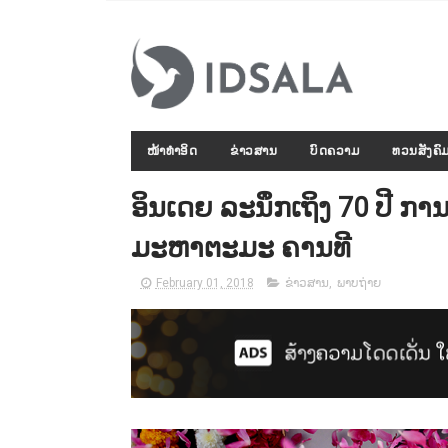
ໜ້າທຳອິດ
ຂ່າວສານ
ບົດຄວາມ
ທວນສັງຄົ
ອິນເດຍ ລະນຶກເຖິງ 70 ປີ ກາ
ມະຫາຕະມະ ຄານທີ
February 01, 2018
ຂ່າວສານ
,
ພາບຖ່າຍ