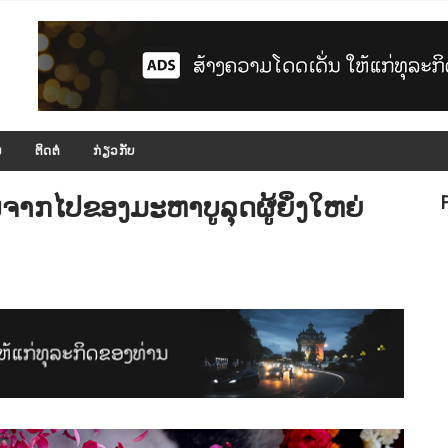
ມ
ຕິດຕໍ່
ກ່ຽວກັບ
ນຈາກໄປຂອງມະຫາບູລຸດຜູ້ຍິ່ງໃຫຍ່