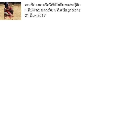
ລະເບີດແຕກ ເຮັດໃຫ້ເດັກນ້ອຍເສຍຊີວິດ
1 ຄົນ ແລະ ບາດເຈັບ 5 ຄົນ ທີ່ຊຽງຂວາງ
21 ມີນາ 2017