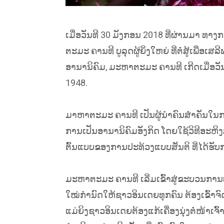
ເມື່ອວັນທີ 30 ມັງກອນ 2018 ທີ່ຜ່ານມາ ທ
ຕະມະ ຄານທີ ບູລຸດຜູ້ຍິ່ງໃຫຍ່ ທີ່ຕໍ່ສູ້ເພື
ອານານິຄົມ, ມະຫາຕະມະ ຄານທີ ເກີດເມື່ອວັນທ
1948.
ມາຫາຕະມະ ຄານທີ ເປັນຜູ້ນຳຄົນສຳຄັນໃນ
ການເປັນອານານິຄົມອັງກິດ ໂດຍໃຊ້ວິທີອະຫິ
ຕົ້ນແບບຂອງການປະທ້ວງແບບສັນຕິ ທີ່ໄດ້ຮັບ
ມະຫາຕະມະ ຄານທີ ເລີ່ມເຂົ້າສູ່ຂະບວນກາ
ໃໝ່ກຳນົດໃຫ້ຊາວອິນເດຍທຸກຄົນ ຕ້ອງເຂົ້າຈົດ
ແມ່ຍິງຊາວອິນເດຍຕ້ອງແກ້ເຄື່ອງນຸ່ງຕໍ່ໜ້າ