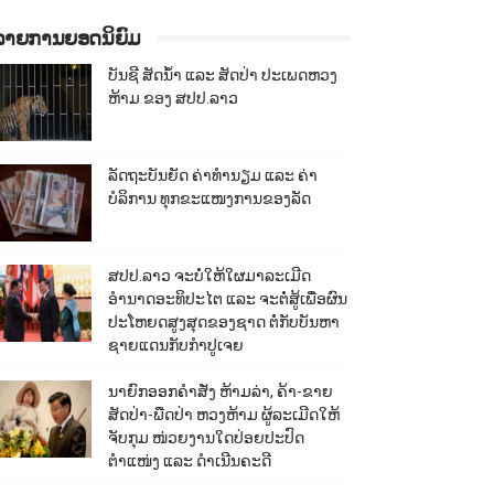
ລາຍການຍອດນິຍົມ
ບັນຊີ ສັດນ້ຳ ແລະ ສັດປ່າ ປະເພດຫວງ
ຫ້າມ ຂອງ ສປປ.ລາວ
ລັດຖະບັນຍັດ ຄ່າທຳນຽມ ແລະ ຄ່າ
ບໍລິການ ທຸກຂະແໜງການຂອງລັດ
ສປປ.ລາວ ຈະບໍ່ໃຫ້ໃຜມາລະເມີດ
ອຳນາດອະທິປະໄຕ ແລະ ຈະຕໍ່ສູ້ເພື່ອຜົນ
ປະໂຫຍດສູງສຸດຂອງຊາດ ຕໍ່ກັບບັນຫາ
ຊາຍແດນກັບກຳປູເຈຍ
ນາຍົກອອກຄຳສັ່ງ ຫ້າມລ່າ, ຄ້າ-ຂາຍ
ສັດປ່າ-ພືດປ່າ ຫວງຫ້າມ ຜູ້ລະເມີດໃຫ້
ຈັບກຸມ ໜ່ວຍງານໃດປ່ອຍປະປົດ
ຕຳແໜ່ງ ແລະ ດຳເນີນຄະດີ