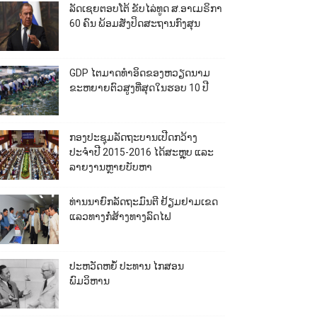
ລັດເຊຍຕອບໂຕ້ ຂັບໄລ່ທູດ ສ.ອາເມຣິກາ
60 ຄົນ ພ້ອມສັ່ງປິດສະຖານກົງສຸນ
GDP ໄຕມາດທຳອິດຂອງຫວຽດນາມ
ຂະຫຍາຍຕົວສູງທີ່ສຸດໃນຮອບ 10​ ປີ
ກອງປະຊຸມລັດຖະບານເປີດກວ້າງ
ປະຈຳປີ 2015-2016 ໄດ້ສະຫຼຸບ ແລະ
ລາຍງານຫຼາຍບັບຫາ
ທ່ານນາຍົກລັດຖະມົນຕີ ຢ້ຽມຢາມເຂດ
ແລວທາງກໍ່ສ້າງທາງລົດໄຟ
ປະຫວັດຫຍໍ້ ປະທານ ໄກສອນ
ພົມວິຫານ