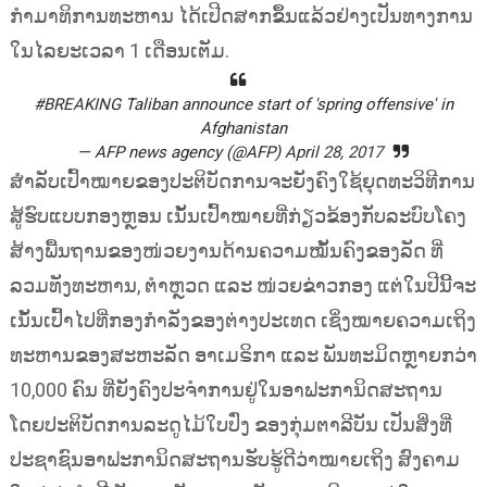
ກຳມາທິການທະຫານ ໄດ້ເປີດສາກຂຶ້ນແລ້ວຢ່າງເປັນທາງການ
ໃນໄລຍະເວລາ 1 ເດືອນເຕັມ.
#BREAKING
Taliban announce start of 'spring offensive' in
Afghanistan
— AFP news agency (@AFP)
April 28, 2017
ສຳລັບເປົ້າໝາຍຂອງປະຕິບັດການຈະຍັງຄົງໃຊ້ຍຸດທະວິທີການ
ສູ້ຮົບແບບກອງຫຼອນ ເນັ້ນເປົ້າໝາຍທີ່ກ່ຽວຂ້ອງກັບລະບົບໂຄງ
ສ້າງພື້ນຖານຂອງໜ່ວຍງານດ້ານຄວາມໝັ້ນຄົງຂອງລັດ ທີ່
ລວມທັງທະຫານ, ຕຳຫຼວດ ແລະ ໜ່ວຍຂ່າວກອງ ແຕ່ໃນປີນີ້ຈະ
ເນັ້ນເປົ້າໄປທີ່ກອງກຳລັງຂອງຕ່າງປະເທດ ເຊິ່ງໝາຍຄວາມເຖິງ
ທະຫານຂອງສະຫະລັດ ອາເມຣິກາ ແລະ ພັນທະມິດຫຼາຍກວ່າ
10,000 ຄົນ ທີ່ຍັງຄົງປະຈຳການຢູ່ໃນອາຟະການິດສະຖານ
ໂດຍປະຕິບັດການລະດູໄມ້ໃບປົ່ງ ຂອງກຸ່ມຕາລີບັນ ເປັນສິ່ງທີ່
ປະຊາຊົນອາຟະການິດສະຖານຮັບຮູ້ດີວ່າໝາຍເຖິງ ສົງຄາມ