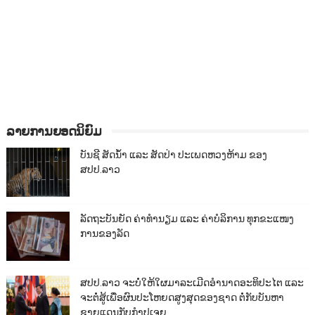
ລາຍການຍອດນິຍົມ
ບັນຊີ ສັດນ້ຳ ແລະ ສັດປ່າ ປະເພດຫວງຫ້າມ ຂອງ
ສປປ.ລາວ
ລັດຖະບັນຍັດ ຄ່າທຳນຽມ ແລະ ຄ່າບໍລິການ ທຸກຂະແໜງ
ການຂອງລັດ
ສປປ.ລາວ ຈະບໍ່ໃຫ້ໃຜມາລະເມີດອຳນາດອະທິປະໄຕ ແລະ
ຈະຕໍ່ສູ້ເພື່ອຜົນປະໂຫຍດສູງສຸດຂອງຊາດ ຕໍ່ກັບບັນຫາ
ຊາຍແດນກັບກຳປູເຈຍ