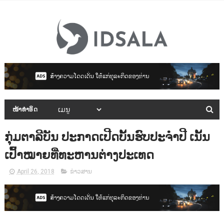
ໜ້າທຳອິດ
ກຸ່ມຕາລີບັນ ປະກາດເປີດບັ້ນຮົບປະຈຳປີ ເນັ້ນ
ເປົ້າໝາຍທີ່ທະຫານຕ່າງປະເທດ
April 26, 2018
ຂ່າວສານ