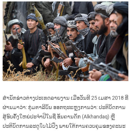
ສຳນັກຂ່າວຕ່າງປະເທດລາຍງານ ເມື່ອວັນທີ 25 ເມສາ 2018 ທີ່
ຜ່ານມາວ່າ: ກຸ່ມຕາລີບັນ ອອກຖະແຫຼງການວ່າ: ປະຕິບັດການ
ສູ້ຮົບຄັ້ງໃຫຍ່ປະຈຳປີໃນຊື່ ອັນຄານດັກ (Alkhandaq) ຫຼື
ປະຕິບັດການລະດູໃບໄມ້ປົ່ງ ພາຍໃຕ້ການຄວບຄຸມຂອງຄະນະ