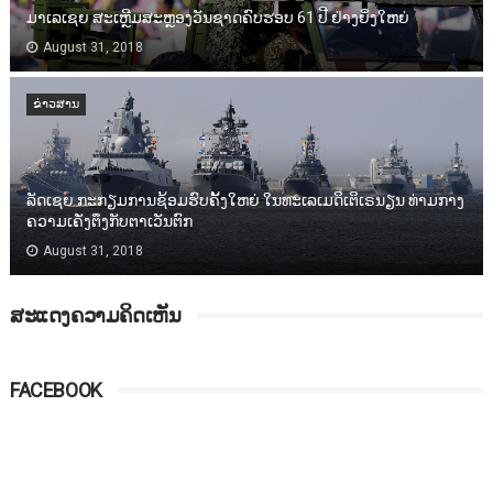
ມາເລເຊຍ ສະເຫຼີມສະຫຼອງວັນຊາດຄົບຮອບ 61 ປີ ຢ່າງຍິ່ງໃຫຍ່
August 31, 2018
ຂ່າວສານ
ລັດເຊຍ ກະກຽມການຊ້ອມຮົບຄັ້ງໃຫຍ່ ໃນທະເລເມດິເຕິເຣນຽນ ທ່າມກາງ
ຄວາມເຄັ່ງຕຶງກັບຕາເວັນຕົກ
August 31, 2018
ສະແດງຄວາມຄິດເຫັນ
FACEBOOK