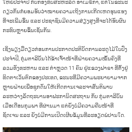
ໃຫຍ່ປະຈຳປີ ກັບກອງທັບສະຫະລັດ ອາເມຣິກາ, ແຕ່ໃນຂະນະ
ດຽວກັນກໍ່ຍອມຮັບວ່າໝາຍຄວາມເຖິງການເກີດເຫດຮຸນແຮງ
ທີ່ຈະເພີ່ມຂຶ້ນ ແລະ ປະຊາຊົນມີຄວາມສ່ຽງສູງທີ່ຈະໄດ້ຮັບຜົນ
ກະທົບຫຼາຍຂຶ້ນເຊັ່ນກັນ.
ເຊິ່ງພຽງມື້ດຽວກ່ອນການປະກາດປະຕິບັດການລະດູໄມ້ໃບປົ່ງ
ປະຈຳປີ, ກຸ່ມຕາລີບັນໄດ້ຂ້າເຈົ້າໜ້າທີ່ຝ່າຍຄວາມໝັ້ນຄົງທີ່
ລວມທັງທະຫານ ແລະ ຕຳຫຼວດ 11​ ຄົນ ຢູ່ແຂວງຟາຣາ ທີ່ຕັ້ງຢູ່
ທິດຕາເວັນຕົກຂອງປະເທດ, ຂະນະທີ່ມີຄວາມພະຍາຍາມຈາກ
ຫຼາຍຝ່າຍເພື່ອຊຸກດັນໃຫ້ເກີດການເຈລະຈາສັນຕິພາບ
ລະຫວ່າງລັດຖະບານອາຟະການິດສະຖານ ກັບ ກຸ່ມຕາລີບັນ
ເມື່ອເດືອນກຸມພາ ທີ່ຜ່ານມາ ແຕ່ຍັງບໍ່ມີຄວາມຄືບໜ້າທີ່
ຊັດເຈນ ແລະ ຍັງບໍ່ມີການເປີດເຜີຍຂໍ້ມູນທີ່ລະອຽດພໍປານໃດ.