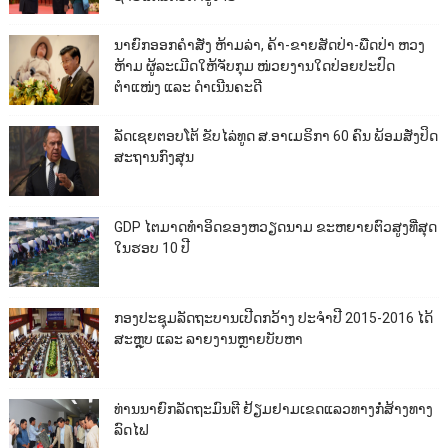
ນາຍົກອອກຄຳສັ່ງ ຫ້າມລ່າ, ຄ້າ-ຂາຍສັດປ່າ-ພືດປ່າ ຫວງ
ຫ້າມ ຜູ້ລະເມີດໃຫ້ຈັບກຸມ ໜ່ວຍງານໃດປ່ອຍປະປົດ
ຕຳແໜ່ງ ແລະ ດຳເນີນຄະດີ
ລັດເຊຍຕອບໂຕ້ ຂັບໄລ່ທູດ ສ.ອາເມຣິກາ 60 ຄົນ ພ້ອມສັ່ງປິດ
ສະຖານກົງສຸນ
GDP ໄຕມາດທຳອິດຂອງຫວຽດນາມ ຂະຫຍາຍຕົວສູງທີ່ສຸດ
ໃນຮອບ 10​ ປີ
ກອງປະຊຸມລັດຖະບານເປີດກວ້າງ ປະຈຳປີ 2015-2016 ໄດ້
ສະຫຼຸບ ແລະ ລາຍງານຫຼາຍບັບຫາ
ທ່ານນາຍົກລັດຖະມົນຕີ ຢ້ຽມຢາມເຂດແລວທາງກໍ່ສ້າງທາງ
ລົດໄຟ