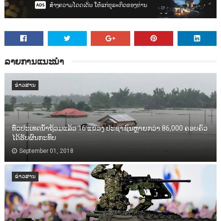
ລາຍການແນະນຳ
ຂ່າວສານ
ທົ່ວປະເທດນ້ຳຖ້ວມແລ້ວ 16 ແຂວງ ປະຊາຊົນຫຼາຍກວ່າ 86,000​ ຄອບຄົວ
ໄດ້ຮັບຜົນກະທົບ
September 01, 2018
ຂ່າວສານ