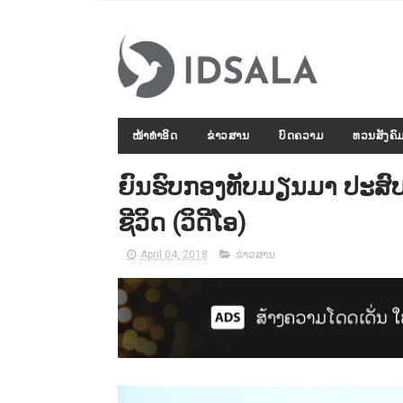
ໜ້າທຳອິດ
ຂ່າວສານ
ບົດຄວາມ
ທວນສັງຄົ
ຍົນຮົບກອງທັບມຽນມາ ປະສົບເ
ຊີວິດ (ວິດີໂອ)
April 04, 2018
ຂ່າວສານ