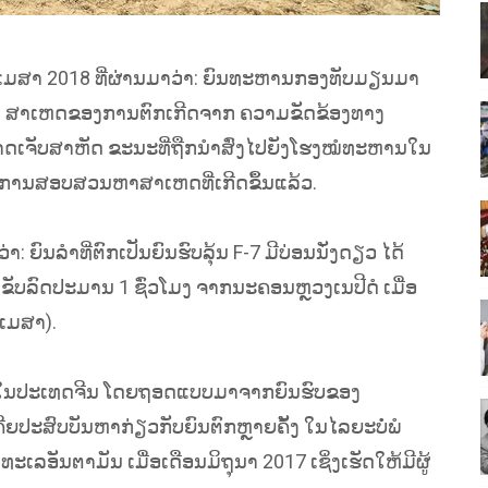
 ເມສາ 2018 ທີ່ຜ່ານມາວ່າ: ຍົນທະຫານກອງທັບມຽນມາ
່າ ສາເຫດຂອງການຕົກເກີດຈາກ ຄວາມຂັດຂ້ອງທາງ
າດເຈັບສາຫັດ ຂະນະທີ່ຖືກນຳສົ່ງໄປຍັງໂຮງໝໍທະຫານໃນ
ະການສອບສວນຫາສາເຫດທີ່ເກີດຂຶ້ນແລ້ວ.
: ຍົນລຳທີ່ຕົກເປັນຍົນຮົບລຸ້ນ F-7 ມີບ່ອນນັ່ງດຽວ ໄດ້
ງຂັບລົດປະມານ 1 ຊົ່ວໂມງ ຈາກນະຄອນຫຼວງເນປີດໍ ເມື່ອ
ເມສາ).
ລິດໃນປະເທດຈີນ ໂດຍຖອດແບບມາຈາກຍົນຮົບຂອງ
ະສົບບັນຫາກ່ຽວກັບຍົນຕົກຫຼາຍຄັ້ງ ໃນໄລຍະບໍ່ພໍ
ລອັນຕາມັນ ເມື່ອເດືອນມິຖຸນາ 2017 ເຊິ່ງເຮັດໃຫ້ມີຜູ້