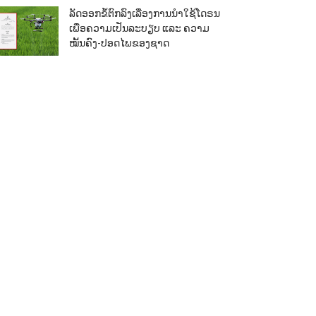
ລັດອອກຂໍ້ຕົກລົງເລື່ອງການນຳໃຊ້ໂດຣນ
ເພື່ອຄວາມເປັນລະບຽບ ແລະ ຄວາມ
ໝັ້ນຄົງ-ປອດໄພຂອງຊາດ