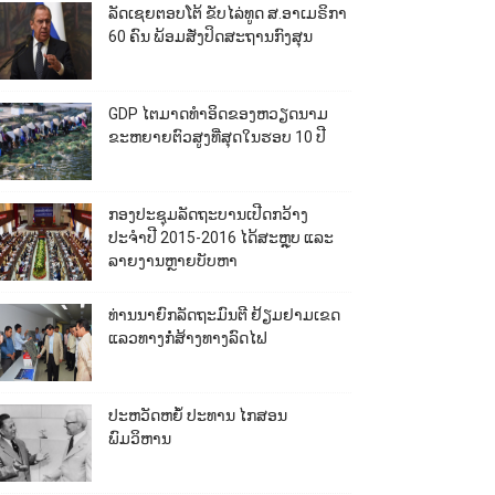
ລັດເຊຍຕອບໂຕ້ ຂັບໄລ່ທູດ ສ.ອາເມຣິກາ
60 ຄົນ ພ້ອມສັ່ງປິດສະຖານກົງສຸນ
GDP ໄຕມາດທຳອິດຂອງຫວຽດນາມ
ຂະຫຍາຍຕົວສູງທີ່ສຸດໃນຮອບ 10​ ປີ
ກອງປະຊຸມລັດຖະບານເປີດກວ້າງ
ປະຈຳປີ 2015-2016 ໄດ້ສະຫຼຸບ ແລະ
ລາຍງານຫຼາຍບັບຫາ
ທ່ານນາຍົກລັດຖະມົນຕີ ຢ້ຽມຢາມເຂດ
ແລວທາງກໍ່ສ້າງທາງລົດໄຟ
ປະຫວັດຫຍໍ້ ປະທານ ໄກສອນ
ພົມວິຫານ