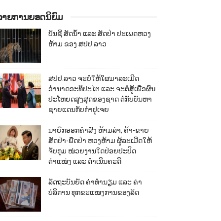
ລາຍການຍອດນິຍົມ
ບັນຊີ ສັດນ້ຳ ແລະ ສັດປ່າ ປະເພດຫວງ
ຫ້າມ ຂອງ ສປປ.ລາວ
ສປປ.ລາວ ຈະບໍ່ໃຫ້ໃຜມາລະເມີດ
ອຳນາດອະທິປະໄຕ ແລະ ຈະຕໍ່ສູ້ເພື່ອຜົນ
ປະໂຫຍດສູງສຸດຂອງຊາດ ຕໍ່ກັບບັນຫາ
ຊາຍແດນກັບກຳປູເຈຍ
ນາຍົກອອກຄຳສັ່ງ ຫ້າມລ່າ, ຄ້າ-ຂາຍ
ສັດປ່າ-ພືດປ່າ ຫວງຫ້າມ ຜູ້ລະເມີດໃຫ້
ຈັບກຸມ ໜ່ວຍງານໃດປ່ອຍປະປົດ
ຕຳແໜ່ງ ແລະ ດຳເນີນຄະດີ
ລັດຖະບັນຍັດ ຄ່າທຳນຽມ ແລະ ຄ່າ
ບໍລິການ ທຸກຂະແໜງການຂອງລັດ