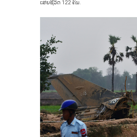
ເສຍຊີວິດ 122​ ຄົນ.