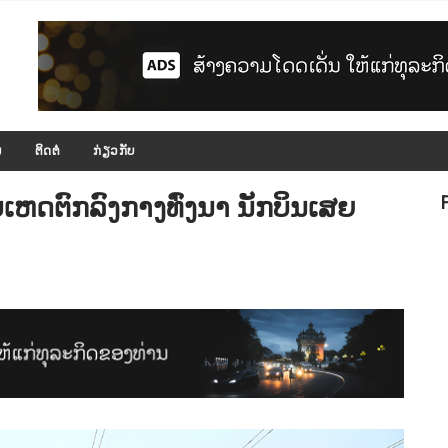
ມ
ຕິດຕໍ່
ກ່ຽວກັບ
ຫດຕົກລົງກາງທົ່ງນາ ນັກບິນເສຍ