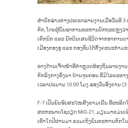
ສຳນັກຂ່າວຕ່າງປະເທດລາຍງານເມື່ອວັນທີ 3
ຕົກ, ໂດຍຜູ້ບັນຊາການທະຫານບົກຖະແຫຼງວ
ເຕັກນິກ ແລະ ນັກບິນເສຍຊີວິດຈາກອາການບ
ເມືອງຕອງອູ ແລະ ກອງທັບໄດ້ຕັ້ງຄະນະກຳມ
ທາງດ້ານເຈົ້າໜ້າທີ່ຕຳຫຼວດທ້ອງຖິ່ນລາຍງານວ່າ
ຕົກລົງກາງທົ່ງນາ ບ້ານຈຸນຄອນ ທີ່ມີໄລຍະທາ
ເວລາປະມານ 10:00 ໂມງ ຂອງວັນອັງຄານ (3 
F-7 ເປັນຍົນຮົບສະໄໝສົງຄາມເຢັນ ທີ່ຜະ
ສະຫະພາບໂຊວຽດ MiG-21, ມຽນມາແມ່ນເຄີຍປ
ເທົ່າໃດປີຜ່ານມາ ລວມເຖິງຍົນທະຫານຕົກໃນທະເ