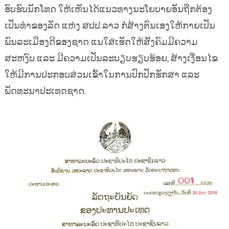
ອົບຮົບນັກໂທດ ໃຫ້ເຫັນໄດ້ແນວທາງນະໂຍບາຍອັນຖືກຕ້ອງ
ເປັນທຳຂອງລັດ ແຫ່ງ ສປປ.ລາວ ກໍ່ສ້າງຕົນເອງໃຫ້ກາຍເປັນ
ພົນລະເມືອງດີຂອງຊາດ ແນໃສ່ເຮັດໃຫ້ສັງຄົມມີຄວາມ
ສະຫງົບ ແລະ ມີຄວາມເປັນລະບຽບຮຽບຮ້ອຍ, ສ້າງເງື່ອນໄຂ
ໃຫ້ມີການປະກອບສ່ວນເຂົ້າໃນການປົກປັກຮັກສາ ແລະ
ພັດທະນາປະເທດຊາດ.