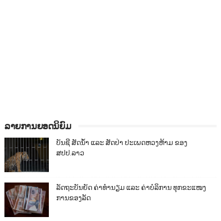
ລາຍການຍອດນິຍົມ
ບັນຊີ ສັດນ້ຳ ແລະ ສັດປ່າ ປະເພດຫວງຫ້າມ ຂອງ
ສປປ.ລາວ
ລັດຖະບັນຍັດ ຄ່າທຳນຽມ ແລະ ຄ່າບໍລິການ ທຸກຂະແໜງ
ການຂອງລັດ