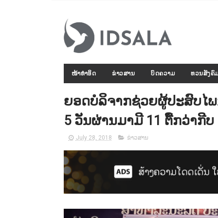
ໜ້າທຳອິດ
ຂ່າວສານ
ບົດຄວາມ
ທວນສັງຄົ
ຍອດບໍລິຈາກຊ່ວຍຜູ້ປະສົບໄ
5 ວັນຜ່ານມາມີ 11 ຕື້ກວ່າກີບ
July 28, 2018
ຂ່າວສານ