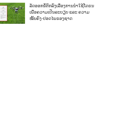
ລັດອອກຂໍ້ຕົກລົງເລື່ອງການນຳໃຊ້ໂດຣນ
ເພື່ອຄວາມເປັນລະບຽບ ແລະ ຄວາມ
ໝັ້ນຄົງ-ປອດໄພຂອງຊາດ