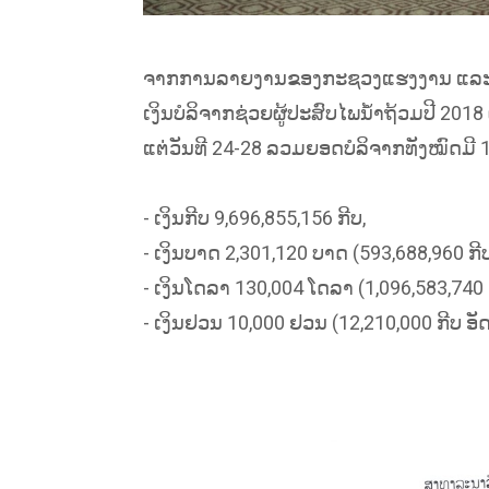
ຈາກການລາຍງານຂອງກະຊວງແຮງງານ ແລະ ສະ
ເງິນບໍລິຈາກຊ່ວຍຜູ້ປະສົບໄພນ້ຳຖ້ວມປີ 2
ແຕ່ວັນທີ 24-28 ລວມຍອດບໍລິຈາກທັງໝົດມີ 1
- ເງິນກີບ 9,696,855,156 ກີບ,
- ເງິນບາດ 2,301,120 ບາດ (593,688,960 ກ
- ເງິນໂດລາ 130,004 ໂດລາ (1,096,583,740
- ເງິນຢວນ 10,000 ຢວນ (12,210,000 ກີບ ອ