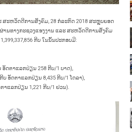
ຫວັດດີການສັງຄົມ, 28 ກໍລະກົດ 2018 ສະຫຼຸບຍອດ
018 ຜ່ານທາງກະຊວງແຮງງານ ແລະ ສະຫວັດດີການສັງຄົມ
1,399,337,856 ກີບ ໃນນັ້ນປະກອບມີ:
ີບ ອັດຕາແລກປ່ຽນ 258 ກີບ/1 ບາດ),
 ກີບ ອັດຕາແລກປ່ຽນ 8,435 ກີບ/1 ໂດລາ),
ັດຕາແລກປ່ຽນ 1,221 ກີບ/1 ຢວນ).