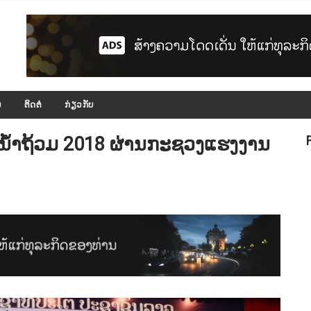
ມ
ຕິດຕໍ່
ກ່ຽວກັບ
ພນ້ຳຖ້ວມ 2018 ຜ່ານກະຊວງແຮງງານ