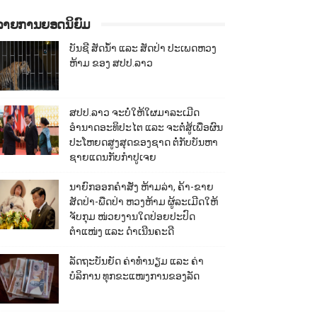
ລາຍການຍອດນິຍົມ
ບັນຊີ ສັດນ້ຳ ແລະ ສັດປ່າ ປະເພດຫວງ
ຫ້າມ ຂອງ ສປປ.ລາວ
ສປປ.ລາວ ຈະບໍ່ໃຫ້ໃຜມາລະເມີດ
ອຳນາດອະທິປະໄຕ ແລະ ຈະຕໍ່ສູ້ເພື່ອຜົນ
ປະໂຫຍດສູງສຸດຂອງຊາດ ຕໍ່ກັບບັນຫາ
ຊາຍແດນກັບກຳປູເຈຍ
ນາຍົກອອກຄຳສັ່ງ ຫ້າມລ່າ, ຄ້າ-ຂາຍ
ສັດປ່າ-ພືດປ່າ ຫວງຫ້າມ ຜູ້ລະເມີດໃຫ້
ຈັບກຸມ ໜ່ວຍງານໃດປ່ອຍປະປົດ
ຕຳແໜ່ງ ແລະ ດຳເນີນຄະດີ
ລັດຖະບັນຍັດ ຄ່າທຳນຽມ ແລະ ຄ່າ
ບໍລິການ ທຸກຂະແໜງການຂອງລັດ