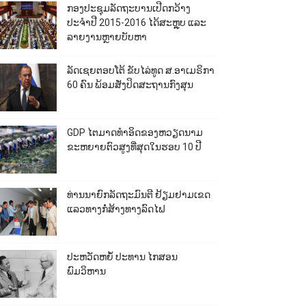
ກອງປະຊຸມລັດຖະບານເປີດກວ້າງ
ປະຈຳປີ 2015-2016 ໄດ້ສະຫຼຸບ ແລະ
ລາຍງານຫຼາຍບັບຫາ
ລັດເຊຍຕອບໂຕ້ ຂັບໄລ່ທູດ ສ.ອາເມຣິກາ
60 ຄົນ ພ້ອມສັ່ງປິດສະຖານກົງສຸນ
GDP ໄຕມາດທຳອິດຂອງຫວຽດນາມ
ຂະຫຍາຍຕົວສູງທີ່ສຸດໃນຮອບ 10​ ປີ
ທ່ານນາຍົກລັດຖະມົນຕີ ຢ້ຽມຢາມເຂດ
ແລວທາງກໍ່ສ້າງທາງລົດໄຟ
ປະຫວັດຫຍໍ້ ປະທານ ໄກສອນ
ພົມວິຫານ