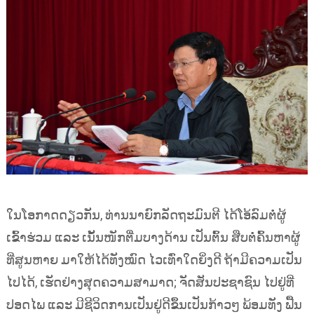
ໃນໂອກາດດຽວກັນ, ທ່ານນາຍົກລັດຖະມົນຕີ ໄດ້ໂອ້ລົມຕໍ່ຜູ້
ເຂົ້າຮ່ວມ ແລະ ເນັ້ນໜັກຕື່ມບາງດ້ານ ເປັນຕົ້ນ ສືບຕໍ່ຄົ້ນຫາຜູ້
ທີ່ສູນຫາຍ ມາໃຫ້ໄດ້ທັງໝົດ ໄວເທົ່າໃດຍິ່ງດີ ຖ້າມີຄວາມເປັນ
ໄປໄດ້, ເຮັດຢ່າງສຸດຄວາມສາມາດ; ຈັດສັນປະຊາຊົນ ໄປຢູ່ທີ່
ປອດໄພ ແລະ ມີຊີວິດການເປັນຢູ່ດີຂຶ້ນເປັນກ້າວໆ ພ້ອມທັງ ຟື້ນ