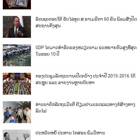
ລັດເຊຍຕອບໂຕ້ ຂັບໄລ່ທູດ ສ.ອາເມຣິກາ 60 ຄົນ ພ້ອມສັ່ງປິດ
ສະຖານກົງສຸນ
GDP ໄຕມາດທຳອິດຂອງຫວຽດນາມ ຂະຫຍາຍຕົວສູງທີ່ສຸດ
ໃນຮອບ 10​ ປີ
ກອງປະຊຸມລັດຖະບານເປີດກວ້າງ ປະຈຳປີ 2015-2016 ໄດ້
ສະຫຼຸບ ແລະ ລາຍງານຫຼາຍບັບຫາ
ທ່ານນາຍົກລັດຖະມົນຕີ ຢ້ຽມຢາມເຂດແລວທາງກໍ່ສ້າງທາງ
ລົດໄຟ
ປະຫວັດຫຍໍ້ ປະທານ ໄກສອນ ພົມວິຫານ