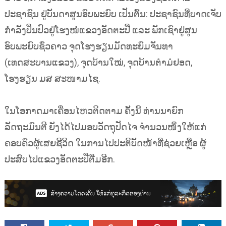
ປະຊາຊົນ ຢູ່ບັນດາສູນອົບພະຍົບ ເປັນຕົ້ນ: ປະຊາຊົນທີ່ບາດເຈັບ
ກຳລັງປິ່ນປົວຢູ່ໂຮງໝໍແຂວງອັດຕະປື ແລະ ພັກເຊົາຢູ່ສູນ
ອົບພະຍົບຊົ່ວຄາວ ຈຸດໂຮງຮຽນມັດທະຍົມຈັນທາ
(ເທດສະບານແຂວງ), ຈຸດບ້ານໃໝ່, ຈຸດບ້ານຕໍາມໍຢອດ,
ໂຮງຮຽນ ມສ ສະໜາມໄຊ.
ໃນໂອກາດມາເຄື່ອນໄຫວຕິດຕາມ ​ຄັ້ງນີ້ ທ່ານນາຍົກ
ລັດຖະມົນຕີ ຍັງໄດ້ໄປມອບວັດຖຸປັດໄຈ ຈໍານວນໜຶ່ງໃຫ້ແກ່
ຄອບຄົວຜູ້ເສຍຊີວິດ ໃນການໄປປະຕິບັດໜ້າທີ່ຊ່ວຍເຫຼືອ ຜູ້
ປະສົບໄປແຂວງອັດຕະປືຕື່ມອີກ.