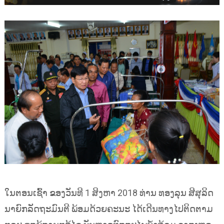
ໃນຕອນເຊົ້າ ຂອງວັນທີ 1 ສິງຫາ 2018 ທ່ານ ທອງລຸນ ສີສຸລິດ
ນາຍົກລັດຖະມົນຕີ ພ້ອມດ້ວຍຄະນະ ໄດ້ເດີນທາງໄປຕິດຕາມ