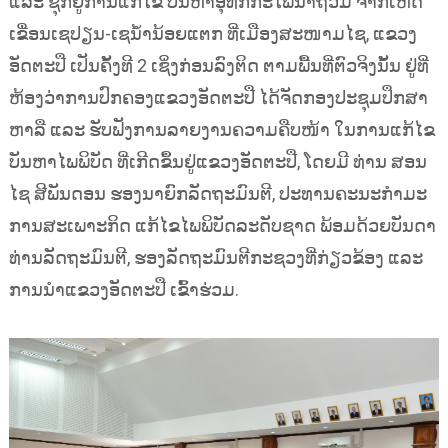
ແລະ ຊຸກຍູ້ການແກ້ໄຂ ບັນຫາອຸທົກກະໄພນໍ້າຖ້ວມ ຈາກເຫດ
ເຂື່ອນເຊປຽນ-ເຊນ້ຳນ້ອຍແຕກ ທີ່ເມືອງສະໜາມໄຊ, ແຂວງ
ອັດຕະປື ເປັນຄັ້ງທີ 2 ເຊິ່ງກ່ອນລົງຕິດ ຕາມພື້ນທີ່ຕົວຈິງນັ້ນ ຢູ່ທີ່
ຫ້ອງວ່າການປົກຄອງແຂວງອັດຕະປື ໄດ້ຈັດກອງປະຊຸມປຶກສາ
ຫາລື ແລະ ຮັບຟັງການລາຍງານຄວາມຄືບໜ້າ ໃນການແກ້ໄຂ
ບັນຫາໄພພິບັດ ທີ່ເກີດຂຶ້ນຢູ່ແຂວງອັດຕະປື, ໂດຍມີ ທ່ານ ສອນ
ໄຊ ສີພັນດອນ ຮອງນາຍົກລັດຖະມົນຕີ, ປະທານຄະນະກໍາມະ
ການສະເພາະກິດ ແກ້ໄຂໄພພິບັດລະດັບຊາດ ພ້ອມດ້ວຍບັນດາ
ທ່ານລັດຖະມົນຕີ, ຮອງລັດຖະມົນຕີກະຊວງທີ່ກ່ຽວຂ້ອງ ແລະ
ການນຳແຂວງອັດຕະປື ເຂົ້າຮ່ວມ.