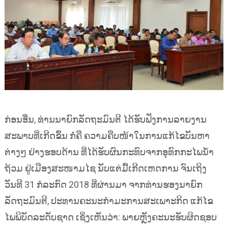
ກ່ອນອື່ນ, ທ່ານນາຍົກລັດຖະມົນຕີ ໄດ້ຮັບຟັງການລາຍງານ
ສະພາບທີ່ເກີດຂຶ້ນ ກໍ່ຄື ຄວາມຄືບໜ້າໃນການແກ້ໄຂບັນຫາ
ຕ່າງໆ ຢ່າງຮອບດ້ານ ທີ່ໄດ້ຮັບຜົນກະທົບຈາກອຸທົກກະໄພນໍ້າ
ຖ້ວມ ຢູ່ເມືອງສະໜາມໄຊ ນັບແຕ່ມື້ເກີດເຫດການ ຈົນເຖິງ
ວັນທີ 31 ກໍລະກົດ 2018 ທີ່ຜ່ານມາ ຈາກທ່ານຮອງນາຍົກ
ລັດຖະມົນຕີ, ປະທານຄະນະກໍາມະການສະເພາະກິດ ແກ້ໄຂ
ໄພພິບັດລະດັບຊາດ ເຊິ່ງເຫັນວ່າ: ພາຍຫຼັງຄະນະຮັບຜິດຊອບ