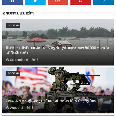
ລາຍການແນະນຳ
ຂ່າວສານ
ທົ່ວປະເທດນ້ຳຖ້ວມແລ້ວ 16 ແຂວງ ປະຊາຊົນຫຼາຍກວ່າ 86,000​ ຄອບຄົວ
ໄດ້ຮັບຜົນກະທົບ
September 01, 2018
ຂ່າວສານ
ມາເລເຊຍ ສະເຫຼີມສະຫຼອງວັນຊາດຄົບຮອບ 61 ປີ ຢ່າງຍິ່ງໃຫຍ່
August 31, 2018