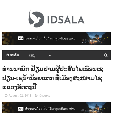
ໜ້າທຳອິດ
ທ່ານນາຍົກ ຢ້ຽມຢາມຜູ້ປະສົບໄພເຂື່ອນເຊ
ປຽນ-ເຊນ້ຳນ້ອຍແຕກ ທີ່ເມືອງສະໜາມໄຊ
ແຂວງອັດຕະປື
August 02, 2018
ຂ່າວສານ