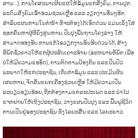
ສານ...), ການໂຄສະນາເຜີຍແຜ່ໃຫ້ຂໍ້ມູນແກ່ສັງຄົມ, ການປຸກ
ລະດົມສັງຄົມເຂົ້າຮ່ວມຊ່ວຍເຫຼືອ ແລະ ວຽກງານອື່ນໆອີກ.
ສຳລັບແຜນການໃນຕໍ່ໜ້າ ທີ່ຈະຕ້ອງໄດ້ເຮັດດ່ວນ ແມ່ນເລັ່ງໃສ່
ຊອກຄົ້ນຫາຜູ້ທີ່ຍັງສູນຫາຍ, ປັບປຸງພື້ນຖານໂຄງລ່າງ ໃຫ້
ສາມາດຮອງຮັບ ການແກ້ໄຂວຽກງານອັນຮີບດ່ວນໄດ້, ສ້າງ
ທີ່ພັກຊົ່ວຄາວໃຫ້ແກ່ຜູ້ປະສົບເຄາະຮ້າຍ (ຂະຫຍາຍທີ່ພັກ ເພື່ອ
ບໍ່ໃຫ້ມີຄວາມແອອັດ), ການຕິດຕາມປ້ອງກັນ ແລະ ປິ່ນປົວ
ພະຍາດໃຫ້ແກ່ປະຊາຊົນ, ເກັບກຳຂໍ້ມູນ ແລະ ປະເມີນຜົນ
ເສຍຫາຍ, ຈັດສັນແຍກເຄື່ອງຊ່ວຍເຫຼືອ ໃຫ້ມີຄວາມເປັນ
ລະບຽບຮຽບຮ້ອຍ, ຖືກຕ້ອງຕາມແຕ່ລະປະເພດ ແລະ ນຳໄປ
ແຈກຢາຍໃຫ້ເຖິງປະຊາຊົນ, ວາງແຜນປັບປຸງ ແລະ ຟື້ນຟູຊີວິດ
ການເປັນຢູ່ຂອງປະຊາຊົນ ທັງໄລຍະສັ້ນ ແລະ ໄລຍະຍາວ.