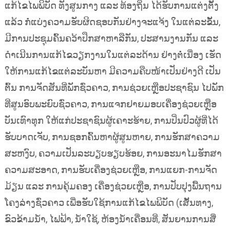
ແກ້ໄຂໄພພິບັດ ທັງສູນກາງ ແລະ ທ້ອງຖິ່ນ ໄດ້ຮັບການແຕ່ງຕັ້ງ
ແລ້ວ ກໍ່ແບ່ງຄວາມຮັບຜິດຊອບກັນຢ່າງຈະແຈ້ງ ໃນແຕ່ລະຂັ້ນ,
ມີການປະຊຸມຄົ້ນຄວ້າປຶກສາຫາລືກັນ, ປະສານງານກັນ ແລະ
ດໍາເນີນການແກ້ໄຂວຽກງານໃນແຕ່ລະດ້ານ ຢ່າງຕໍ່ເນື່ອງ ເຮັດ
ໃຫ້ການແກ້ໄຂແຕ່ລະບັນຫາ ມີຄວາມຄືບໜ້າເປັນຢ່າງດີ ເປັນ
ຕົ້ນ ການຈັດສັນທີ່ພັກຊົ່ວຄາວ, ການຊ່ວຍເຫຼືອປະຊາຊົນ ໄປພັກ
ທີ່ສູນອົບພະຍົບຊົ່ວຄາວ, ການແຈກຢາຍມອບເຄື່ອງຊ່ວຍເຫຼືອ
ບັນເທົາທຸກ ໃຫ້ແກ່ປະຊາຊົນຜູ້ເຄາະຮ້າຍ, ການປິ່ນປົວຜູ້ທີ່ໄດ້
ຮັບບາດເຈັບ, ການຊອກຄົ້ນຫາຜູ້ສູນຫາຍ, ການຮັກສາຄວາມ
ສະຫງົບ, ຄວາມເປັນລະບຽບຮຽບຮ້ອຍ, ການອະນາໄມຮັກສາ
ຄວາມສະອາດ, ການຮັບເຄື່ອງຊ່ວຍເຫຼືອ, ການແຍກ-ການຈັດ
ມ້ຽນ ແລະ ການຄຸ້ມຄອງ ເຄື່ອງຊ່ວຍເຫຼືອ, ການປັບປຸງພື້ນຖານ
ໂຄງລ່າງຊົ່ວຄາວ ເພື່ອຮັບໃຊ້ການແກ້ໄຂໄພພິບັດ (ເສັ້ນທາງ,
ຂົວຂ້າມນໍ້າ, ໄຟຟ້າ, ນໍ້າໃຊ້, ຫ້ອງນໍ້າເຄື່ອນທີ່, ສັນຍານການສື່