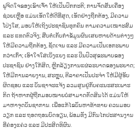
ຟູຈິດໃຈຂອງເຂົາເຈົ້າ ໃຫ້ເປັນປົກກະຕິ; ການຈັດສັນເຄື່ອງ
ຊ່ວຍເຫຼືອ ແມ່ນເຮັດໃຫ້ດີທີ່ສຸດ, ເຮັດຢ່າງຖືກຕ້ອງ, ມີຄວາມ
ໂປ່ງໃສ, ມອບໃຫ້ເຖິງປະຊາຊົນທຸກຄົນ ຕາມຄວາມເໝາະສົມ
ແລະ ແທດຕົວຈິງ; ສືບຕໍ່ເກັບກຳຂໍ້ມູນຜົນເສຍຫາຍດ້ານຕ່າງໆ
ໃຫ້ມີຄວາມຖືກຕ້ອງ, ຊັດເຈນ ແລະ ມີຄວາມເປັນເອກະພາບ
ກວ່າເກົ່າ; ເອົາໃຈໃສ່ເບິ່ງແຍງ ແລະ ປິ່ນປົວສຸຂະພາບຂອງ
ປະຊາຊົນ ຢ່າງໃກ້ສິດ, ຫຼີກລ້ຽງການແຜ່ລະບາດຂອງພະຍາດ;
ໃຫ້ມີການລາຍງານ, ສະຫຼຸບ, ຕີລາຄາເປັນປະຈຳ ໃຫ້ມີຜູ້ຮັບ
ຜິດຊອບ ແລະ ບັນຊາຈະແຈ້ງ ລວມສູນຢູ່ກັບຄະນະສະເພາະ
ກິດ ຖ້າຫາກຜູ້ຖືກມອບໝາຍບໍ່ສາມາດຕັດສິນໄດ້ ແມ່ນໃຫ້
ມາຫາຈຸດບັນຊາການ. ເພື່ອແກ້ໄຂບັນຫາທ້າທາຍ ຄວນມອບ
ວຽກ ແລະ ຖອດຖອນບົດຮຽນ, ພ້ອມທັງ ມີກົນໄກປະສານງານ
ທີ່ຄ່ອງແຄ່ວ ແລະ ມີປະສິດທິຜົນ.