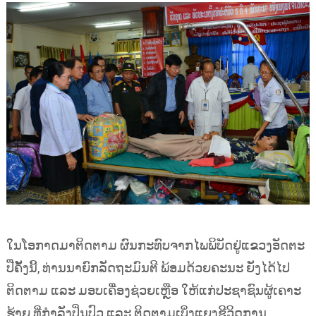
ໃນໂອກາດມາຕິດຕາມ ຜົນກະທົບຈາກໄພພິບັດຢູ່ແຂວງອັດຕະ
ປືຄັ້ງນີ້, ທ່ານນາຍົກລັດຖະມົນຕີ ພ້ອມດ້ວຍຄະນະ ຍັງໄດ້ໄປ
ຕິດຕາມ ແລະ ມອບເຄື່ອງຊ່ວຍເຫຼືອ ໃຫ້ແກ່ປະຊາຊົນຜູ້ເຄາະ
ຮ້າຍ ທີ່ກໍາລັງປິ່ນປົວ ແລະ ຕິດຕາມເບິ່ງແຍງຊີວິດການ