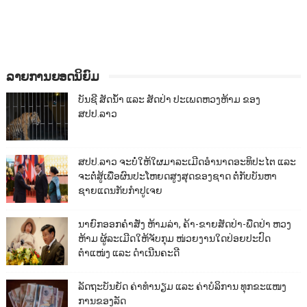
ລາຍການຍອດນິຍົມ
ບັນຊີ ສັດນ້ຳ ແລະ ສັດປ່າ ປະເພດຫວງຫ້າມ ຂອງ
ສປປ.ລາວ
ສປປ.ລາວ ຈະບໍ່ໃຫ້ໃຜມາລະເມີດອຳນາດອະທິປະໄຕ ແລະ
ຈະຕໍ່ສູ້ເພື່ອຜົນປະໂຫຍດສູງສຸດຂອງຊາດ ຕໍ່ກັບບັນຫາ
ຊາຍແດນກັບກຳປູເຈຍ
ນາຍົກອອກຄຳສັ່ງ ຫ້າມລ່າ, ຄ້າ-ຂາຍສັດປ່າ-ພືດປ່າ ຫວງ
ຫ້າມ ຜູ້ລະເມີດໃຫ້ຈັບກຸມ ໜ່ວຍງານໃດປ່ອຍປະປົດ
ຕຳແໜ່ງ ແລະ ດຳເນີນຄະດີ
ລັດຖະບັນຍັດ ຄ່າທຳນຽມ ແລະ ຄ່າບໍລິການ ທຸກຂະແໜງ
ການຂອງລັດ