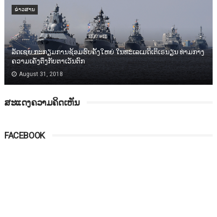
ຂ່າວສານ
ລັດເຊຍ ກະກຽມການຊ້ອມຮົບຄັ້ງໃຫຍ່ ໃນທະເລເມດິເຕິເຣນຽນ ທ່າມກາງ
ຄວາມເຄັ່ງຕຶງກັບຕາເວັນຕົກ
August 31, 2018
ສະແດງຄວາມຄິດເຫັນ
FACEBOOK