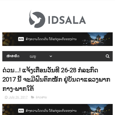
ໜ້າທຳອິດ
ດ່ວນ...! ແຈ້ງເຕືອນວັນທີ 26-28 ກໍລະກົດ
2017 ນີ້ ຈະມີຝົນຕົກໜັກ ຢູ່ບັນດາແຂວງພາກ
ກາງ-ພາກໃຕ້
July 26, 2017
ຂ່າວສານ