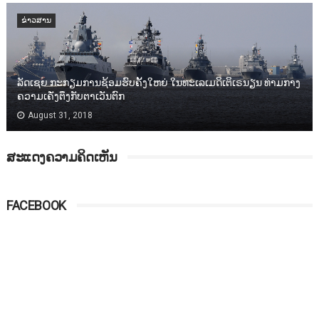
ຂ່າວສານ
ລັດເຊຍ ກະກຽມການຊ້ອມຮົບຄັ້ງໃຫຍ່ ໃນທະເລເມດິເຕິເຣນຽນ ທ່າມກາງ
ຄວາມເຄັ່ງຕຶງກັບຕາເວັນຕົກ
August 31, 2018
ສະແດງຄວາມຄິດເຫັນ
FACEBOOK