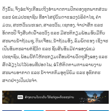
ດັ່ງນັ້ນ, ຈຶ່ງຂໍແຈ້ງເຕືອນເຖິງອຳນາດການປົກຄອງທຸກພາກສ່ວນ
ແລະ ພໍ່ແມ່ປະຊາຊົນ ທີ່ອາໄສຢູ່ບັນດາແຂວງບໍລິຄຳໄຊ, ຄຳ
ມ່ວນ, ສະຫວັນນະເຂດ, ສາລະວັນ, ເຊກອງ, ຈຳປາສັກ ແລະ
ອັດຕະປື ຈົ່ງສືບຕໍ່ເຝົ້າລະວັງ ແລະ ມີສະຕິກຽມພ້ອມຮັບມືກັບ
ສະພາບນ້ຳຖ້ວມຊຸ, ດິນເຈື່ອນ, ນ້ຳຖ້ວມອັ່ງ, ລົມພັດແຮງ ເຊິ່ງຈະ
ເປັນອັນຕະລາຍຕໍ່ຊີວິດ ແລະ ຊັບສິນອັນມີຄ່າຂອງພໍ່ແມ່
ປະຊາຊົນ, ພ້ອມນີ້ກໍ່ໃຫ້ກະກຽມເຄື່ອນຍ້າຍວັດຖຸສິ່ງຂອງ ແລະ
ສັດລ້ຽງໄປໄວ້ບ່ອນທີ່ປອດໄພ, ຂໍໃຫ້ຕິດຕາມການລາຍງານ
ສະພາບອາກາດ ແລະ ນ້ຳຈາກກົມອຸຕຸນິຍົມ ແລະ ອຸທົກກະ
ສາດຢ່າງເປັນປະຈຳ.