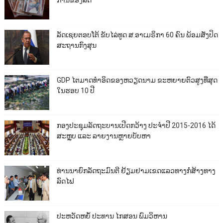
ການຂອງລັດ
ລັດເຊຍຕອບໂຕ້ ຂັບໄລ່ທູດ ສ.ອາເມຣິກາ 60 ຄົນ ພ້ອມສັ່ງປິດ
ສະຖານກົງສຸນ
GDP ໄຕມາດທຳອິດຂອງຫວຽດນາມ ຂະຫຍາຍຕົວສູງທີ່ສຸດ
ໃນຮອບ 10​ ປີ
ກອງປະຊຸມລັດຖະບານເປີດກວ້າງ ປະຈຳປີ 2015-2016 ໄດ້
ສະຫຼຸບ ແລະ ລາຍງານຫຼາຍບັບຫາ
ທ່ານນາຍົກລັດຖະມົນຕີ ຢ້ຽມຢາມເຂດແລວທາງກໍ່ສ້າງທາງ
ລົດໄຟ
ປະຫວັດຫຍໍ້ ປະທານ ໄກສອນ ພົມວິຫານ