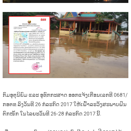
ກົມອຸຕຸນິຍົມ ແລະ ອຸທົກກະສາດ ອອກແຈ້ງເຕືອນເລກທີ 0681/
ກອຕທ ລົງວັນທີ 26 ກໍລະກົດ 2017 ໃຫ້ເຝົ້າລະວັງສະພາບຝົນ
ຕົກໜັກ ໃນໄລຍະວັນທີ 26-28 ກໍລະກົດ 2017 ນີ້.