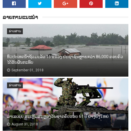
ລາຍການແນະນຳ
ຂ່າວສານ
ທົ່ວປະເທດນ້ຳຖ້ວມແລ້ວ 16 ແຂວງ ປະຊາຊົນຫຼາຍກວ່າ 86,000​ ຄອບຄົວ
ໄດ້ຮັບຜົນກະທົບ
September 01, 2018
ຂ່າວສານ
ມາເລເຊຍ ສະເຫຼີມສະຫຼອງວັນຊາດຄົບຮອບ 61 ປີ ຢ່າງຍິ່ງໃຫຍ່
August 31, 2018