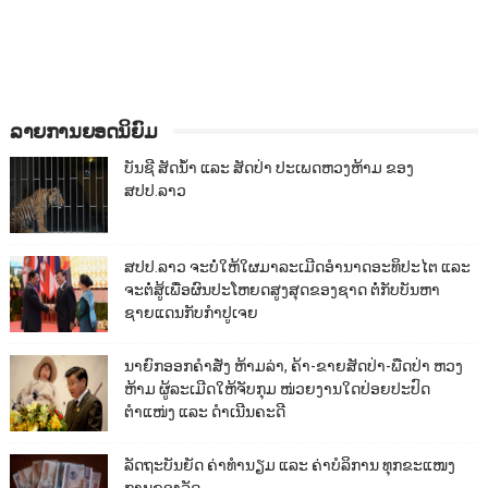
ລາຍການຍອດນິຍົມ
ບັນຊີ ສັດນ້ຳ ແລະ ສັດປ່າ ປະເພດຫວງຫ້າມ ຂອງ
ສປປ.ລາວ
ສປປ.ລາວ ຈະບໍ່ໃຫ້ໃຜມາລະເມີດອຳນາດອະທິປະໄຕ ແລະ
ຈະຕໍ່ສູ້ເພື່ອຜົນປະໂຫຍດສູງສຸດຂອງຊາດ ຕໍ່ກັບບັນຫາ
ຊາຍແດນກັບກຳປູເຈຍ
ນາຍົກອອກຄຳສັ່ງ ຫ້າມລ່າ, ຄ້າ-ຂາຍສັດປ່າ-ພືດປ່າ ຫວງ
ຫ້າມ ຜູ້ລະເມີດໃຫ້ຈັບກຸມ ໜ່ວຍງານໃດປ່ອຍປະປົດ
ຕຳແໜ່ງ ແລະ ດຳເນີນຄະດີ
ລັດຖະບັນຍັດ ຄ່າທຳນຽມ ແລະ ຄ່າບໍລິການ ທຸກຂະແໜງ