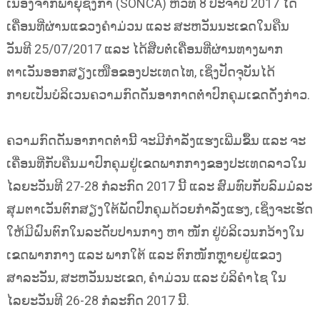
ເນື່ອງຈາກພາຍຸຊົງກາ (SONCA) ຫົວທີ 8 ປະຈຳປີ 2017 ໄດ້
ເຄື່ອນທີ່ຜ່ານແຂວງຄຳມ່ວນ ແລະ ສະຫວັນນະເຂດໃນຄືນ
ວັນທີ 25/07/2017 ແລະ ໄດ້ສືບຕໍ່ເຄື່ອນທີ່ຜ່ານທາງພາກ
ຕາເວັນອອກສຽງເໜືອຂອງປະເທດໄທ, ເຊິ່ງປັດຈຸບັນໄດ້
ກາຍເປັນບໍລິເວນຄວາມກົດດັນອາກາດຕ່ຳປົກຄຸມເຂດດັ່ງກ່າວ.
ຄວາມກົດດັນອາກາດຕ່ຳນີ້ ຈະມີກຳລັງແຮງເພີ່ມຂຶ້ນ ແລະ ຈະ
ເຄື່ອນທີ່ກັບຄືນມາປົກຄຸມຢູ່ເຂດພາກກາງຂອງປະເທດລາວໃນ
ໄລຍະວັນທີ 27-28 ກໍລະກົດ 2017 ນີ້ ແລະ ສົມທົບກັບລົມມໍລະ
ສຸມຕາເວັນຕົກສຽງໃຕ້ພັດປົກຄຸມດ້ວຍກຳລັງແຮງ, ເຊິ່ງຈະເຮັດ
ໃຫ້ມີຝົນຕົກໃນລະດັບປານກາງ ຫາ ໜັກ ຢູ່ບໍລິເວນກວ້າງໃນ
ເຂດພາກກາງ ແລະ ພາກໃຕ້ ແລະ ຕົກໜັກຫຼາຍຢູ່ແຂວງ
ສາລະວັນ, ສະຫວັນນະເຂດ, ຄຳມ່ວນ ແລະ ບໍລິຄຳໄຊ ໃນ
ໄລຍະວັນທີ 26-28 ກໍລະກົດ 2017 ນີ້.