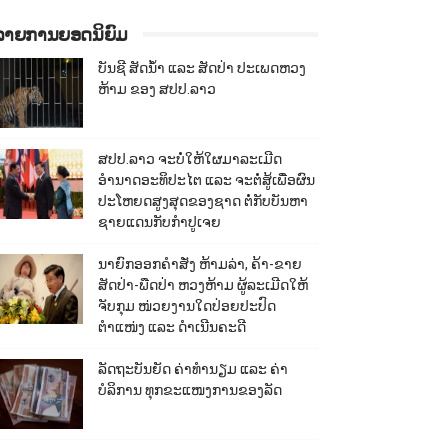
ລາຍການຍອດນິຍົມ
ບັນຊີ ສັດນ້ຳ ແລະ ສັດປ່າ ປະເພດຫວງ
ຫ້າມ ຂອງ ສປປ.ລາວ
ສປປ.ລາວ ຈະບໍ່ໃຫ້ໃຜມາລະເມີດ
ອຳນາດອະທິປະໄຕ ແລະ ຈະຕໍ່ສູ້ເພື່ອຜົນ
ປະໂຫຍດສູງສຸດຂອງຊາດ ຕໍ່ກັບບັນຫາ
ຊາຍແດນກັບກຳປູເຈຍ
ນາຍົກອອກຄຳສັ່ງ ຫ້າມລ່າ, ຄ້າ-ຂາຍ
ສັດປ່າ-ພືດປ່າ ຫວງຫ້າມ ຜູ້ລະເມີດໃຫ້
ຈັບກຸມ ໜ່ວຍງານໃດປ່ອຍປະປົດ
ຕຳແໜ່ງ ແລະ ດຳເນີນຄະດີ
ລັດຖະບັນຍັດ ຄ່າທຳນຽມ ແລະ ຄ່າ
ບໍລິການ ທຸກຂະແໜງການຂອງລັດ