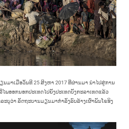
ນມາເມື່ອວັນທີ 25 ສິງຫາ 2017 ທີ່ຜ່ານມາ ນຳໄປສູ່ການ
ຍົມລີ້ໄພອອກນອກປະເທດໄປຍັງປະເທດບັງກະລາເທດແລ້ວ
ລະບຸວ່າ ລັດຖະບານມຽນມາກຳລັງລົບລ້າງເຜົ່າພັນໂຣຮິງ