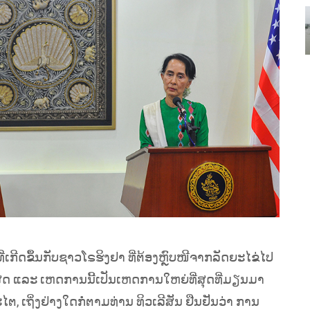
ທີ່ເກີດຂຶ້ນກັບຊາວໂຣຮິງຢາ ທີ່ຕ້ອງຫຼົບໜີຈາກລັດຍະໄຂ່ໄປ
ີ່ສຸດ ແລະ ເຫດການນີ້ເປັນເຫດການໃຫຍ່ທີ່ສຸດທີ່ມຽນມາ
, ເຖິ່ງຢ່າງໃດກໍ່ຕາມທ່ານ ທິວເລີສັນ ຢືນຢັນວ່າ ການ