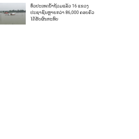
ທົ່ວປະເທດນ້ຳຖ້ວມແລ້ວ 16 ແຂວງ
ປະຊາຊົນຫຼາຍກວ່າ 86,000​ ຄອບຄົວ
ໄດ້ຮັບຜົນກະທົບ