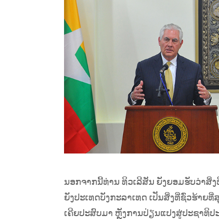
ນອກຈາກນີ້ທ່ານ ທິວເລີສັນ ຍັງຍອມຮັບວ່າສິ່ງ
ຍັງປະເທດບັງກະລາເທດ ເປັນສິ່ງທີ່ຊົ່ວຮ້າຍທ
ເຄີຍປະສົບມາ ຫຼັງການປ່ຽນແປງສູ່ປະຊາທິປະໄຕ