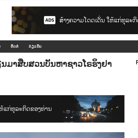
ມ
ຕິດຕໍ່
ກ່ຽວກັບ
ມຽນມາສືບສວນບັນຫາຊາວໂຣຮິງຢາ