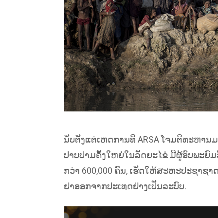
ນັບຕັ້ງແຕ່ເຫດການທີ່ ARSA ໂຈມຕີທະຫານມຽ
ປາບປາມຄັ້ງໃຫຍ່ໃນລັດຍະໄຂ່ ມີຜູ້ອົບພະ
ກວ່າ 600,000 ຄົນ, ເຮັດໃຫ້ສະຫະປະຊາຊາດ
ຢາອອກຈາກປະເທດຢ່າງເປັນລະບົບ.