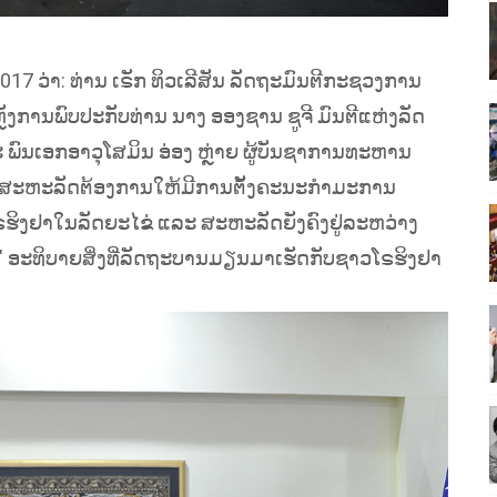
7 ວ່າ: ທ່ານ ເຣັກ ທິວເລີສັນ ລັດຖະມົນຕີກະຊວງການ
ງການພົບປະກັບທ່ານ ນາງ ອອງຊານ ຊູຈີ ມົນຕີແຫ່ງລັດ
 ພົນເອກອາວຸໂສມິນ ອ່ອງ ຫຼ່າຍ ຜູ້ບັນຊາການທະຫານ
່າ ສະຫະລັດຕ້ອງການໃຫ້ມີການຕັ້ງຄະນະກຳມະການ
ິງຢາໃນລັດຍະໄຂ່ ແລະ ສະຫະລັດຍັງຄົງຢູ່ລະຫວ່າງ
ັນ" ອະທິບາຍສິ່ງທີ່ລັດຖະບານມຽນມາເຮັດກັບຊາວໂຣຮິງຢາ