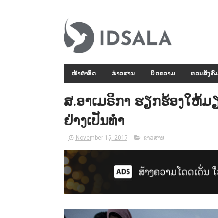
ໜ້າທຳອິດ
ຂ່າວສານ
ບົດຄວາມ
ທວນສັງຄົ
ສ.ອາເມຣິກາ ຮຽກຮ້ອງໃຫ້
ຢ່າງເປັນທຳ
November 15, 2017
ຂ່າວສານ