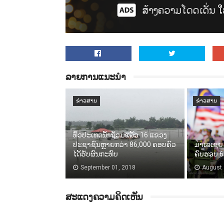
ລາຍການແນະນຳ
ຂ່າວສານ
ຂ່າວສານ
ທົ່ວປະເທດນ້ຳຖ້ວມແລ້ວ 16 ແຂວງ
ປະຊາຊົນຫຼາຍກວ່າ 86,000​ ຄອບຄົວ
ມາເລເຊຍ 
ໄດ້ຮັບຜົນກະທົບ
ຄົບຮອບ 61
September 01, 2018
August 
ສະແດງຄວາມຄິດເຫັນ