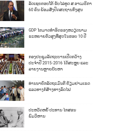
ລັດເຊຍຕອບໂຕ້ ຂັບໄລ່ທູດ ສ.ອາເມຣິກາ
60 ຄົນ ພ້ອມສັ່ງປິດສະຖານກົງສຸນ
GDP ໄຕມາດທຳອິດຂອງຫວຽດນາມ
ຂະຫຍາຍຕົວສູງທີ່ສຸດໃນຮອບ 10​ ປີ
ກອງປະຊຸມລັດຖະບານເປີດກວ້າງ
ປະຈຳປີ 2015-2016 ໄດ້ສະຫຼຸບ ແລະ
ລາຍງານຫຼາຍບັບຫາ
ທ່ານນາຍົກລັດຖະມົນຕີ ຢ້ຽມຢາມເຂດ
ແລວທາງກໍ່ສ້າງທາງລົດໄຟ
ປະຫວັດຫຍໍ້ ປະທານ ໄກສອນ
ພົມວິຫານ