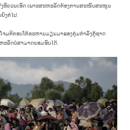
ມ່ນສິ່ງທີ່ຄວນເຮັດ ເພາະສະຫະລັດຕ້ອງການສະໜັບສະໜູນ
ົງຕໍ່ໄປ.
ານໂຈມຕີຕອບໂຕ້ທະຫານມຽນມາຂອງກຸ່ມກຳລັງກູ້ຊາດ
ສະຫະລັດບໍ່ສາມາດຍອມຮັບໄດ້.