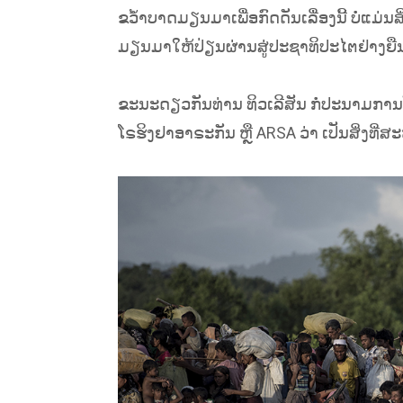
ຂວໍ້າບາດມຽນມາເພື່ອກົດດັນເລື່ອງນີ້ ບໍ່ແ
ມຽນມາໃຫ້ປ່ຽນຜ່ານສູ່ປະຊາທິປະໄຕຢ່າງຍືນຍ
ຂະນະດຽວກັນທ່ານ ທິວເລີສັນ ກໍ່ປະນາມກ
ໂຣຮິງຢາອາຣະກັນ ຫຼື ARSA ວ່າ ເປັນສິ່ງທີ່