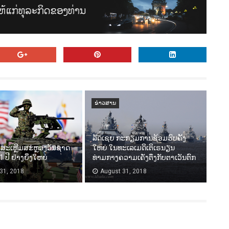
ຂ່າວສານ
ລັດເຊຍ ກະກຽມການຊ້ອມຮົບຄັ້ງ
ສະເຫຼີມສະຫຼອງວັນຊາດ
ໃຫຍ່ ໃນທະເລເມດິເຕິເຣນຽນ
 ປີ ຢ່າງຍິ່ງໃຫຍ່
ທ່າມກາງຄວາມເຄັ່ງຕຶງກັບຕາເວັນຕົກ
31, 2018
August 31, 2018