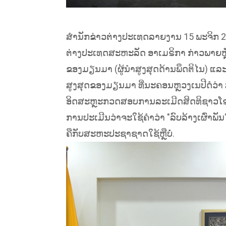
ສຳນັກຂ່າວຕ່າງປະເທດລາຍງານ 15 ພະຈິກ 201
ຕ່າງປະເທດສະຫະລັດ ອາເມຣິກາ ກ່າວພາຍຫຼັ
ຂອງມຽນມາ (ຜູ້ນຳສູງສຸດດ້ານພຶດຕິໄນ) ແລະ
ສູງສຸດຂອງມຽນມາ ທີ່ນະຄອນຫຼວງເນປີດໍວ
ອິດສະຫຼະກວດສອບການລະເມີດສິດທິຊາວໂຣຮ
ການປະເມີນວ່າຈະໃຊ້ຄຳວ່າ "ລົບລ້າງເຜົ່າພ
ຄືກັບສະຫະປະຊາຊາດໃຊ້ຫຼືບໍ່.