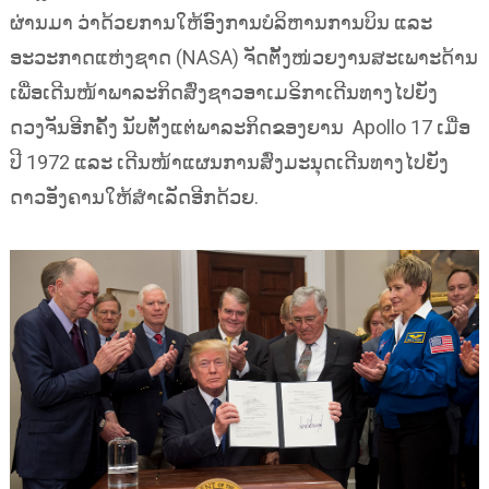
ຜ່ານມາ ວ່າດ້ວຍການໃຫ້ອົງການບໍລິຫານການບິນ ແລະ
ອະວະກາດແຫ່ງຊາດ (NASA) ຈັດຕັ້ງໜ່ວຍງານສະເພາະດ້ານ
ເພື່ອເດີນໜ້າພາລະກິດສົ່ງຊາວອາເມຣິກາເດີນທາງໄປຍັງ
ດວງຈັນອີກຄັ້ງ ນັບຕັ້ງແຕ່ພາລະກິດຂອງຍານ Apollo 17 ເມື່ອ
ປີ 1972 ແລະ ເດີນໜ້າແຜນການສົ່ງມະນຸດເດີນທາງໄປຍັງ
ດາວອັງຄານໃຫ້ສຳເລັດອີກດ້ວຍ.