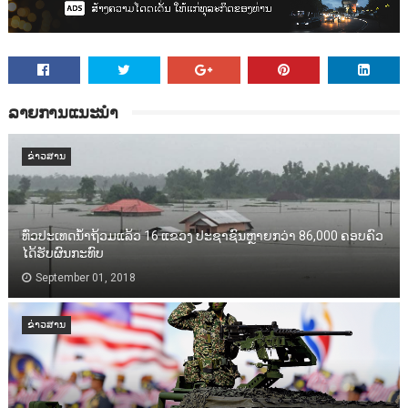
ລາຍການແນະນຳ
ຂ່າວສານ
ທົ່ວປະເທດນ້ຳຖ້ວມແລ້ວ 16 ແຂວງ ປະຊາຊົນຫຼາຍກວ່າ 86,000​ ຄອບຄົວ
ໄດ້ຮັບຜົນກະທົບ
September 01, 2018
ຂ່າວສານ