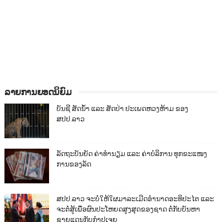
ລາຍການຍອດນິຍົມ
ບັນຊີ ສັດນ້ຳ ແລະ ສັດປ່າ ປະເພດຫວງຫ້າມ ຂອງ
ສປປ.ລາວ
ລັດຖະບັນຍັດ ຄ່າທຳນຽມ ແລະ ຄ່າບໍລິການ ທຸກຂະແໜງ
ການຂອງລັດ
ສປປ.ລາວ ຈະບໍ່ໃຫ້ໃຜມາລະເມີດອຳນາດອະທິປະໄຕ ແລະ
ຈະຕໍ່ສູ້ເພື່ອຜົນປະໂຫຍດສູງສຸດຂອງຊາດ ຕໍ່ກັບບັນຫາ
ຊາຍແດນກັບກຳປູເຈຍ