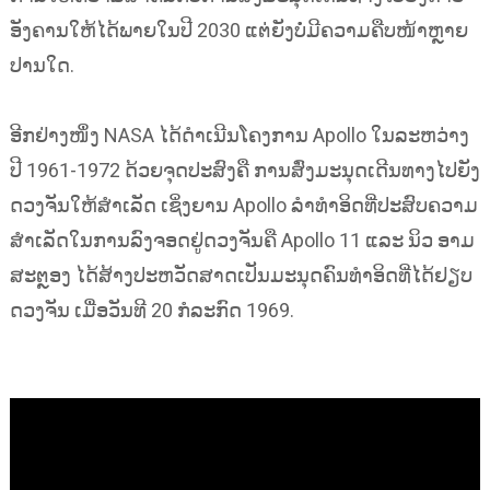
ອັງຄານໃຫ້ໄດ້ພາຍໃນປີ 2030 ແຕ່ຍັງບໍ່ມີຄວາມຄືບໜ້າຫຼາຍ
ປານໃດ.
ອີກຢ່າງໜຶ່ງ NASA ໄດ້ດຳເນີນໂຄງການ Apollo ໃນລະຫວ່າງ
ປີ 1961-1972 ດ້ວຍຈຸດປະສົງຄື ການສົ່ງມະນຸດເດີນທາງໄປຍັງ
ດວງຈັນໃຫ້ສຳເລັດ ເຊິ່ງຍານ Apollo ລຳທຳອິດທີ່ປະສົບຄວາມ
ສຳເລັດໃນການລົງຈອດຢູ່ດວງຈັນຄື Apollo 11 ແລະ ນິວ ອາມ
ສະຕຼອງ ໄດ້ສ້າງປະຫວັດສາດເປັນມະນຸດຄົນທຳອິດທີ່ໄດ້ຢຽບ
ດວງຈັນ ເມື່ອວັນທີ 20 ກໍລະກົດ 1969.