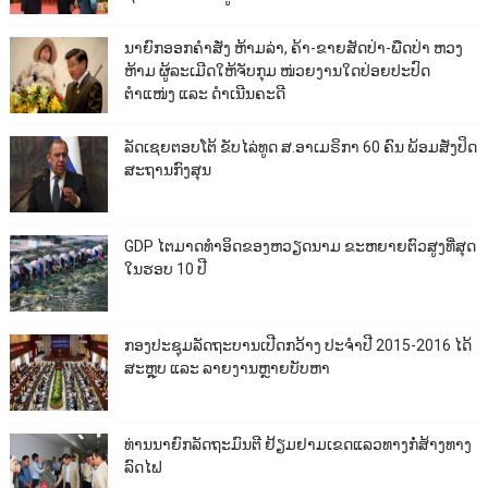
ນາຍົກອອກຄຳສັ່ງ ຫ້າມລ່າ, ຄ້າ-ຂາຍສັດປ່າ-ພືດປ່າ ຫວງ
ຫ້າມ ຜູ້ລະເມີດໃຫ້ຈັບກຸມ ໜ່ວຍງານໃດປ່ອຍປະປົດ
ຕຳແໜ່ງ ແລະ ດຳເນີນຄະດີ
ລັດເຊຍຕອບໂຕ້ ຂັບໄລ່ທູດ ສ.ອາເມຣິກາ 60 ຄົນ ພ້ອມສັ່ງປິດ
ສະຖານກົງສຸນ
GDP ໄຕມາດທຳອິດຂອງຫວຽດນາມ ຂະຫຍາຍຕົວສູງທີ່ສຸດ
ໃນຮອບ 10​ ປີ
ກອງປະຊຸມລັດຖະບານເປີດກວ້າງ ປະຈຳປີ 2015-2016 ໄດ້
ສະຫຼຸບ ແລະ ລາຍງານຫຼາຍບັບຫາ
ທ່ານນາຍົກລັດຖະມົນຕີ ຢ້ຽມຢາມເຂດແລວທາງກໍ່ສ້າງທາງ
ລົດໄຟ