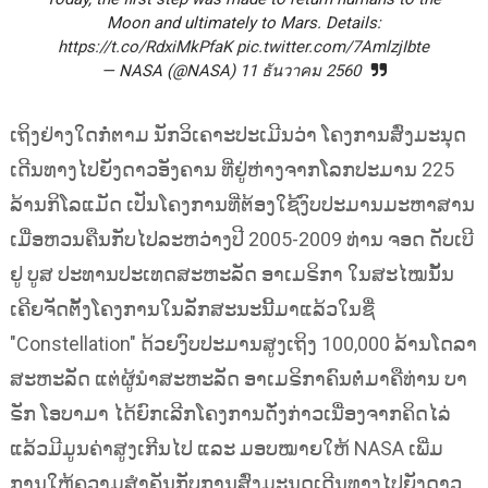
Moon and ultimately to Mars. Details:
https://t.co/RdxiMkPfaK
pic.twitter.com/7AmlzjIbte
— NASA (@NASA)
11 ธันวาคม 2560
ເຖິງຢ່າງໃດກໍ່ຕາມ ນັກວິເຄາະປະເມີນວ່າ ໂຄງການສົ່ງມະນຸດ
ເດີນທາງໄປຍັງດາວອັງຄານ ທີ່ຢູ່ຫ່າງຈາກໂລກປະມານ 225
ລ້ານກິໂລແມັດ ເປັນໂຄງການທີ່ຕ້ອງໃຊ້ງົບປະມານມະຫາສານ
ເມື່ອຫວນຄືນກັບໄປລະຫວ່າງປີ 2005-2009 ທ່ານ ຈອດ ດັບເບີ
ຢູ ບູສ ປະທານປະເທດສະຫະລັດ ອາເມຣິກາ ໃນສະໄໝນັ້ນ
ເຄີຍຈັດຕັ້ງໂຄງການໃນລັກສະນະນີ້ມາແລ້ວໃນຊື່
"Constellation" ດ້ວຍງົບປະມານສູງເຖິງ 100,000 ລ້ານໂດລາ
ສະຫະລັດ ແຕ່ຜູ້ນຳສະຫະລັດ ອາເມຣິກາຄົນຕໍ່ມາຄືທ່ານ ບາ
ຣັກ ໂອບາມາ ໄດ້ຍົກເລີກໂຄງການດັ່ງກ່າວເນື່ອງຈາກຄິດໄລ່
ແລ້ວມີມູນຄ່າສູງເກີນໄປ ແລະ ມອບໝາຍໃຫ້ NASA ເພີ່ມ
ການໃຫ້ຄວາມສຳຄັນກັບການສົ່ງມະນຸດເດີນທາງໄປຍັງດາວ