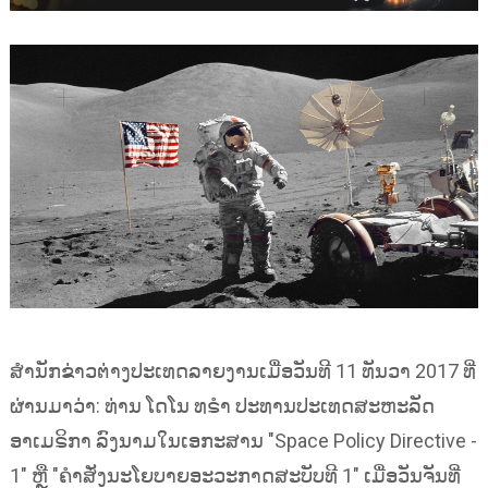
ສຳນັກຂ່າວຕ່າງປະເທດລາຍງານເມື່ອວັນທີ 11 ທັນວາ 2017 ທີ່
ຜ່ານມາວ່າ: ທ່ານ ໂດໂນ ທຣຳ ປະທານປະເທດສະຫະລັດ
ອາເມຣິກາ ລົງນາມໃນເອກະສານ "Space Policy Directive -
1" ຫຼື "ຄຳສັ່ງນະໂຍບາຍອະວະກາດສະບັບທີ 1" ເມື່ອວັນຈັນທີ່