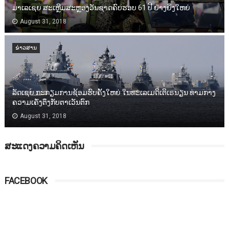
ມາເລເຊຍ ສະເຫຼີມສະຫຼອງວັນຊາດຄົບຮອບ 61 ປີ ຢ່າງຍິ່ງໃຫຍ່
August 31, 2018
ຂ່າວສານ
ລັດເຊຍ ກະກຽມການຊ້ອມຮົບຄັ້ງໃຫຍ່ ໃນທະເລເມດິເຕິເຣນຽນ ທ່າມກາງ
ຄວາມເຄັ່ງຕຶງກັບຕາເວັນຕົກ
August 31, 2018
ສະແດງຄວາມຄິດເຫັນ
FACEBOOK