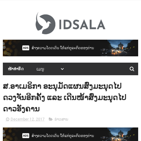
ໜ້າທຳອິດ
ສ.ອາເມຣິກາ ອະນຸມັດແຜນສົ່ງມະນຸດໄປ
ດວງຈັນອີກຄັ້ງ ແລະ ເດີນໜ້າສົ່ງມະນຸດໄປ
ດາວອັງຄານ
December 12, 2017
ຂ່າວສານ