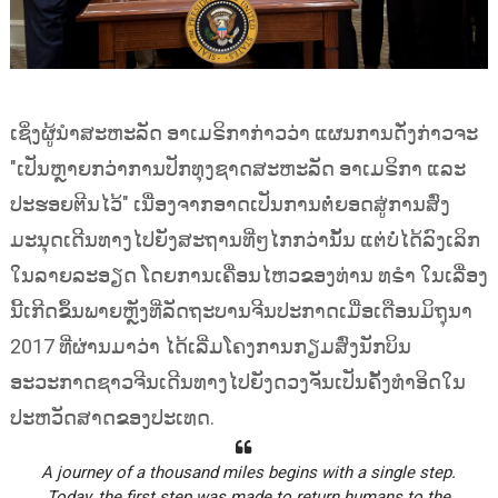
ເຊິ່ງຜູ້ນຳສະຫະລັດ ອາເມຣິກາກ່າວວ່າ ແຜນການດັ່ງກ່າວຈະ
"ເປັນຫຼາຍກວ່າການປັກທຸງຊາດສະຫະລັດ ອາເມຣິກາ ແລະ
ປະຮອຍຕີນໄວ້" ເນື່ອງຈາກອາດເປັນການຕໍ່ຍອດສູ່ການສົ່ງ
ມະນຸດເດີນທາງໄປຍັງສະຖານທີ່ໆໄກກວ່ານັ້ນ ແຕ່ບໍ່ໄດ້ລົງເລິກ
ໃນລາຍລະອຽດ ໂດຍການເຄື່ອນໄຫວຂອງທ່ານ ທຣຳ ໃນເລື່ອງ
ນີ້ເກີດຂຶ້ນພາຍຫຼັງທີ່ລັດຖະບານຈີນປະກາດເມື່ອເດືອນມິຖຸນາ
2017 ທີ່ຜ່ານມາວ່າ ໄດ້ເລີ່ມໂຄງການກຽມສົ່ງນັກບິນ
ອະວະກາດຊາວຈີນເດີນທາງໄປຍັງດວງຈັນເປັນຄັ້ງທຳອິດໃນ
ປະຫວັດສາດຂອງປະເທດ.
A journey of a thousand miles begins with a single step.
Today, the first step was made to return humans to the