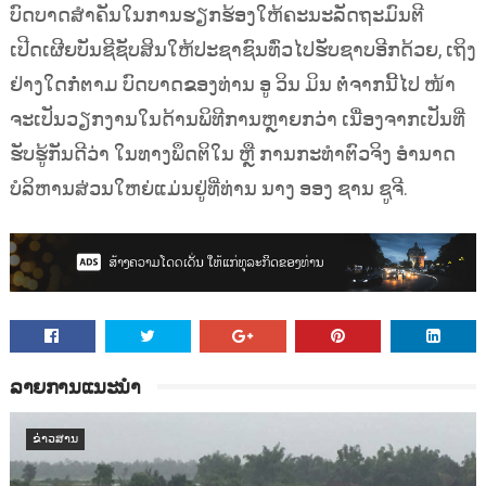
ບົດບາດສຳຄັນໃນການຮຽກຮ້ອງໃຫ້ຄະນະລັດຖະມົນຕີ
ເປີດເຜີຍບັນຊີຊັບສິນໃຫ້ປະຊາຊົນທົ່ວໄປຮັບຊາບອີກດ້ວຍ, ເຖິງ
ຢ່າງໃດກໍ່ຕາມ ບົດບາດຂອງທ່ານ ອູ ວິນ ມິນ ຕໍ່ຈາກນີ້ໄປ ໜ້າ
ຈະເປັນວຽກງານໃນດ້ານພິທີການຫຼາຍກວ່າ ເນື່ອງຈາກເປັນທີ່
ຮັບຮູ້ກັນດີວ່າ ໃນທາງພຶດຕິໃນ ຫຼື ການກະທຳຕົວຈິງ ອຳນາດ
ບໍລິຫານສ່ວນໃຫຍ່ແມ່ນຢູ່ທີ່ທ່ານ ນາງ ອອງ ຊານ ຊູຈີ.
ລາຍການແນະນຳ
ຂ່າວສານ