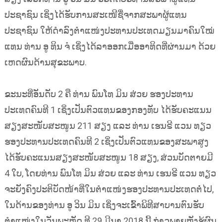
ປະຊາຊົນ ເຊິ່ງໄດ້ຮັບການສະເໜີຊື່ຈາກສະພາຜູ້ແທນ
ປະຊາຊົນ ໃຫ້ດຳລົງຕຳແໜ່ງປະທານປະເທດມຽນມາຄົນໃໝ່
ແທນ ທ່ານ ອູ ທິນ ຈໍ ເຊິ່ງໄດ້ລາອອກເມື່ອອາທິດທີ່ຜ່ານມາ ດ້ວຍ
ເຫດຜົນດ້ານສຸຂະພາບ.
ຂະນະທີ່ອັນດັບ 2 ຄື ທ່ານ ພົນໂທ ມິນ ສ່ວຍ ຮອງປະທານ
ປະເທດຄົນທີ 1 ເຊິ່ງເປັນຕົວແທນຂອງກອງທັບ ໄດ້ຮັບຄະແນນ
ສຽງສະໜັບສະໜູນ 211 ສຽງ ແລະ ທ່ານ ເຮນຣີ ແວນ ທຽວ
ຮອງປະທານປະເທດຄົນທີ 2 ເຊິ່ງເປັນຕົວແທນຂອງສະພາສູງ
ໄດ້ຮັບຄະແນນສຽງສະໜັບສະໜູນ 18 ສຽງ, ສ່ວນບັດຕາຍມີ
4 ໃບ, ໂດຍທ່ານ ພົນໂທ ມິນ ສ່ວຍ ແລະ ທ່ານ ເຮນຣີ ແວນ ທຽວ
ຈະຍັງຄົງປະຕິບັດໜ້າທີ່ໃນຕຳແໜ່ງຮອງປະທານປະເທດຕໍ່ໄປ,
ໃນດ້ານຂອງທ່ານ ອູ ວິນ ມິນ ເຊິ່ງຈະເຂົ້າພິທີສາບານຕົນຮັບ
ຕຳແໜ່ງໃນວັນພະຫັດ ທີ 29 ມີນາ 2018 ນີ້ ກ່າວພາຍຫຼັງຮູ້ຜົນ