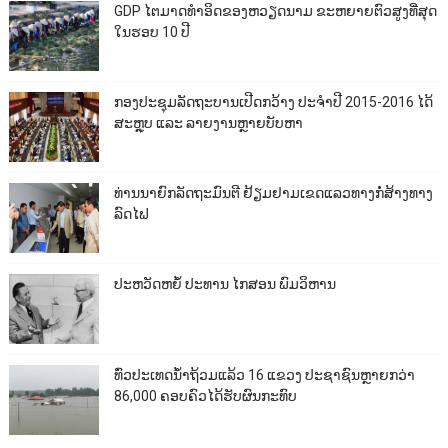
GDP ໄຕມາດທຳອິດຂອງຫວຽດນາມ ຂະຫຍາຍຕົວສູງທີ່ສຸດ
ໃນຮອບ 10​ ປີ
ກອງປະຊຸມລັດຖະບານເປີດກວ້າງ ປະຈຳປີ 2015-2016 ໄດ້
ສະຫຼຸບ ແລະ ລາຍງານຫຼາຍບັບຫາ
ທ່ານນາຍົກລັດຖະມົນຕີ ຢ້ຽມຢາມເຂດແລວທາງກໍ່ສ້າງທາງ
ລົດໄຟ
ປະຫວັດຫຍໍ້ ປະທານ ໄກສອນ ພົມວິຫານ
ທົ່ວປະເທດນ້ຳຖ້ວມແລ້ວ 16 ແຂວງ ປະຊາຊົນຫຼາຍກວ່າ
86,000​ ຄອບຄົວໄດ້ຮັບຜົນກະທົບ