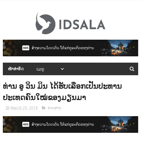
ໜ້າທຳອິດ
ທ່ານ ອູ ວິນ ມິນ ໄດ້ຮັບເລືອກເປັນປະທານ
ປະເທດຄົນໃໝ່ຂອງມຽນມາ
March 29, 2018
ຂ່າວສານ