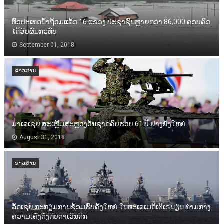
ທົ່ວປະເທດນ້ຳຖ້ວມແລ້ວ 16 ແຂວງ ປະຊາຊົນຫຼາຍກວ່າ 86,000​ ຄອບຄົວ
ໄດ້ຮັບຜົນກະທົບ
September 01, 2018
ຂ່າວສານ
ມາເລເຊຍ ສະເຫຼີມສະຫຼອງວັນຊາດຄົບຮອບ 61 ປີ ຢ່າງຍິ່ງໃຫຍ່
August 31, 2018
ຂ່າວສານ
ລັດເຊຍ ກະກຽມການຊ້ອມຮົບຄັ້ງໃຫຍ່ ໃນທະເລເມດິເຕິເຣນຽນ ທ່າມກາງ
ຄວາມເຄັ່ງຕຶງກັບຕາເວັນຕົກ