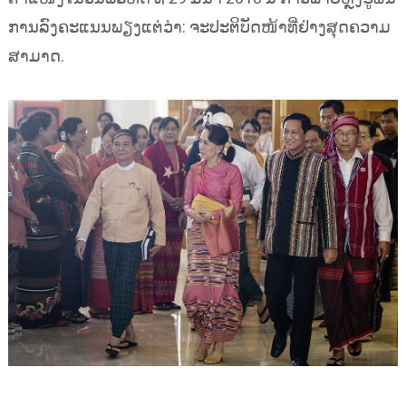
ການລົງຄະແນນພຽງແຕ່ວ່າ: ຈະປະຕິບັດໜ້າທີ່ຢ່າງສຸດຄວາມ
ສາມາດ.