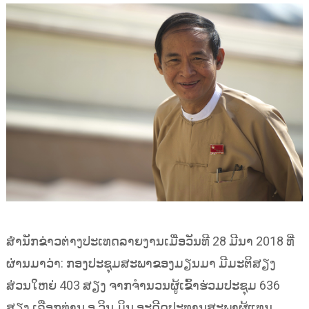
ສຳນັກຂ່າວຕ່າງປະເທດລາຍງານເມື່ອວັນທີ 28 ມີນາ 2018 ທີ່
ຜ່ານມາວ່າ: ກອງປະຊຸມສະພາຂອງມຽນມາ ມີມະຕິສຽງ
ສ່ວນໃຫຍ່ 403 ສຽງ ຈາກຈຳນວນຜູ້ເຂົ້າຮ່ວມປະຊຸມ 636
ສຽງ ເລືອກທ່ານ ອູ ວິນ ມິນ ອະດີດປະທານສະພາຜູ້ແທນ