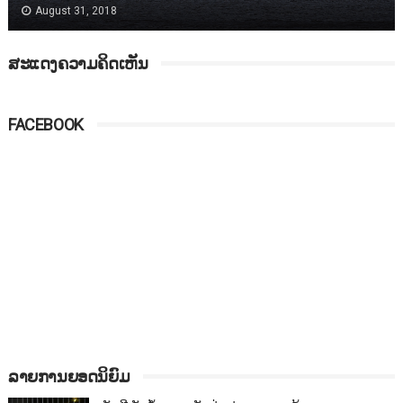
August 31, 2018
ສະແດງຄວາມຄິດເຫັນ
FACEBOOK
ລາຍການຍອດນິຍົມ