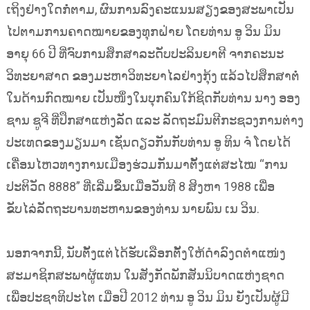
ເຖິງຢ່າງໃດກໍ່ຕາມ, ຜົນການລົງຄະແນນສຽງຂອງສະພາເປັນ
ໄປຕາມການຄາດໝາຍຂອງທຸກຝ່າຍ ໂດຍທ່ານ ອູ ວິນ ມິນ
ອາຍຸ 66 ປີ ທີ່ຈົບການສຶກສາລະດັບປະລິນຍາຕີ ຈາກຄະນະ
ວິທະຍາສາດ ຂອງມະຫາວິທະຍາໄລຢ່າງກຸ້ງ ແລ້ວໄປສຶກສາຕໍ່
ໃນດ້ານກົດໝາຍ ເປັນໜຶ່ງໃນບຸກຄົນໃກ້ຊິດກັບທ່ານ ນາງ ອອງ
ຊານ ຊູຈີ ທີ່ປຶກສາແຫ່ງລັດ ແລະ ລັດຖະມົນຕີກະຊວງການຕ່າງ
ປະເທດຂອງມຽນມາ ເຊັ່ນດຽວກັນກັບທ່ານ ອູ ທິນ ຈໍ ໂດຍໄດ້
ເຄື່ອນໄຫວທາງການເມືອງຮ່ວມກັນມາຕັ້ງແຕ່ສະໄໝ “ການ
ປະຕິວັດ 8888” ທີ່ເລີ່ມຂຶ້ນເມື່ອວັນທີ 8 ສິງຫາ 1988 ເພື່ອ
ຂັບໄລ່ລັດຖະບານທະຫານຂອງທ່ານ ນາຍພົນ ເນ ວິນ.
ນອກຈາກນີ້, ນັບຕັ້ງແຕ່ໄດ້ຮັບເລືອກຕັ້ງໃຫ້ດຳລົງດຕຳແໜ່ງ
ສະມາຊິກສະພາຜູ້ແທນ ໃນສັງກັດພັກສັນນິບາດແຫ່ງຊາດ
ເພື່ອປະຊາທິປະໄຕ ເມື່ອປີ 2012 ທ່ານ ອູ ວິນ ມິນ ຍັງເປັນຜູ້ມີ