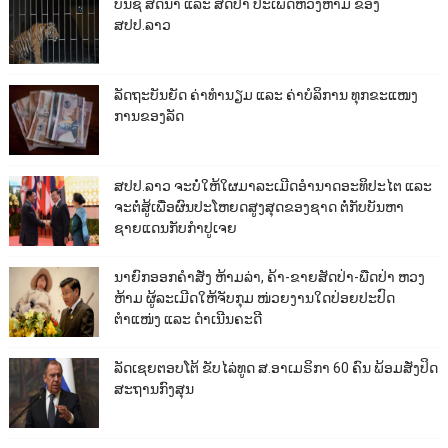
ບັນຊີ ສັດນ້ຳ ແລະ ສັດປ່າ ປະເພດຫວງຫ້າມ ຂອງ
ສປປ.ລາວ
ລັດຖະບັນຍັດ ຄ່າທຳນຽມ ແລະ ຄ່າບໍລິການ ທຸກຂະແໜງ
ການຂອງລັດ
ສປປ.ລາວ ຈະບໍ່ໃຫ້ໃຜມາລະເມີດອຳນາດອະທິປະໄຕ ແລະ
ຈະຕໍ່ສູ້ເພື່ອຜົນປະໂຫຍດສູງສຸດຂອງຊາດ ຕໍ່ກັບບັນຫາ
ຊາຍແດນກັບກຳປູເຈຍ
ນາຍົກອອກຄຳສັ່ງ ຫ້າມລ່າ, ຄ້າ-ຂາຍສັດປ່າ-ພືດປ່າ ຫວງ
ຫ້າມ ຜູ້ລະເມີດໃຫ້ຈັບກຸມ ໜ່ວຍງານໃດປ່ອຍປະປົດ
ຕຳແໜ່ງ ແລະ ດຳເນີນຄະດີ
ລັດເຊຍຕອບໂຕ້ ຂັບໄລ່ທູດ ສ.ອາເມຣິກາ 60 ຄົນ ພ້ອມສັ່ງປິດ
ສະຖານກົງສຸນ