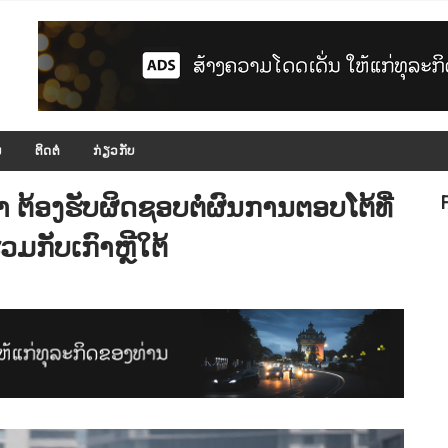
ມ
ຕິດຕໍ່
ກ່ຽວກັບ
າ ຕ້ອງຮັບຜິດຊອບຕໍ່ຜົນການຕອບໂຕ້ທີ່
ວມກັບເກົາຫຼີໃຕ້