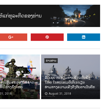
ຂ່າວສານ
ລັດເຊຍ ກະກຽມການຊ້ອມຮົບຄັ້ງ
ສະເຫຼີມສະຫຼອງວັນຊາດ
ໃຫຍ່ ໃນທະເລເມດິເຕິເຣນຽນ
 ປີ ຢ່າງຍິ່ງໃຫຍ່
ທ່າມກາງຄວາມເຄັ່ງຕຶງກັບຕາເວັນຕົກ
31, 2018
August 31, 2018