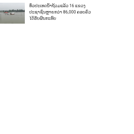
ທົ່ວປະເທດນ້ຳຖ້ວມແລ້ວ 16 ແຂວງ
ປະຊາຊົນຫຼາຍກວ່າ 86,000​ ຄອບຄົວ
ໄດ້ຮັບຜົນກະທົບ