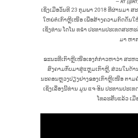
— RT (@R
ເຊິ່ງເມື່ອວັນທີ 23 ກຸມພາ 2018 ທີ່ຜ່ານມ
ໃຫຍ່ຕໍ່ເກົາຫຼີເໜືອ ເພື່ອສ້າງຄວາມກົດດັນ
ເຊິ່ງທ່ານ ໂດໂນ ທຣຳ ປະທານປະເທດສະຫະ
ມາ ຫາກ
ຂະນະທີ່ເກົາຫຼີເໜືອເອງກໍ່ກ່າວຫາວ່າ 
ສົງຄາມກັບມາສູ່ແຫຼມເກົາຫຼີ, ສ່ວນໃນດ້າ
ນະຄອນຫຼວງປຽງຢາງຂອງເກົາຫຼີເໜືອ ຕາມຄຳເ
ເຊິ່ງເລື່ອງນີ້ທ່ານ ມູນ ແຈ-ອິນ ປະທານປະເທ
ໂທລະສັບແລ້ວ ເມື່