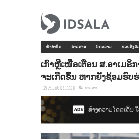
ໜ້າທຳອິດ
ຂ່າວສານ
ບົດຄວາມ
ທວນສັງຄົ
ເກົາຫຼີເໜືອເຕືອນ ສ.ອາເມຣິກ
ຈະເກີດຂຶ້ນ ຫາກຍັງຊ້ອມຮົບຮ່
March 05, 2018
ຂ່າວສານ