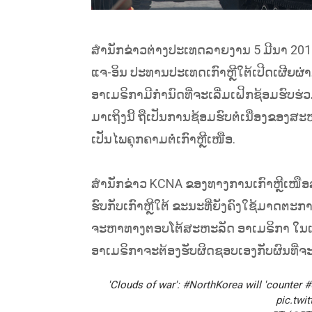
ສຳນັກຂ່າວຕ່າງປະເທດລາຍງານ 5 ມີນາ 2018 ວ
ແຈ-ອິນ ປະທານປະເທດເກົາຫຼີໃຕ້ເປີດເຜີຍຜ່
ອາເມຣິກາມີກຳນົດທີ່ຈະເລີ່ມເຝິກຊ້ອມຮົບຮ່ວ
ມາເຖິງນີ້ ຖືເປັນການຊ້ອມຮົບຕໍ່ເນື່ອງຂອງສະຫະ
ເປັນໄພຄຸກຄາມຕໍ່ເກົາຫຼີເໜືອ.
ສຳນັກຂ່າວ KCNA ຂອງທາງການເກົາຫຼີເໜືອ
ຮົບກັບເກົາຫຼີໃຕ້ ຂະນະທີ່ຍັງຄົງໃຊ້ມາດຕະການ
ຈະຫາທາງຕອບໂຕ້ສະຫະລັດ ອາເມຣິກາ ໃນແບບ
ອາເມຣິກາຈະຕ້ອງຮັບຜິດຊອບເອງກັບຜົນທີ່ຈະເ
'Clouds of war':
#NorthKorea
will 'counter
#
pic.twi