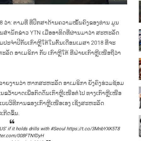
່າ:​ ຕາມທີ່ ທີ່ປຶກສາດ້ານຄວາມໝັ້ນຄົງຂອງທ່ານ ມູນ
ານສຳນັກຂ່າວ YTN ເມື່ອອາທິດທີ່ຜ່ານມາວ່າ ສະຫະລັດ
ມປະຈຳປີກັບເກົາຫຼີໃຕ້ໃນຕົ້ນເດືອນເມສາ 2018 ທີ່ຈະ
ລັດ ອາເມຣິກາ ກັບ ເກົາຫຼີໃຕ້ ທີ່ຝ່າຍເກົາຫຼີເໜືອຖືວ່າ
ລາຍງານວ່າ ຫາກສະຫະລັດ ອາເມຣິກາ ຍັງຄົງຮ່ວມຊ້ອມ
ຂວໍ້າບາດເພື່ອກົດດັນເກົາຫຼີເໜືອຕໍ່ໄປ ທາງເກົາຫຼີເໜືອ
ວິທີການຂອງເກົາຫຼີເໜືອເອງ ເຊິ່ງສະຫະລັດ
ກີດຂຶ້ນ.
US
' if it holds drills with
#Seoul
https://t.co/3MnbYXK5T8
tter.com/008FTNfDyH