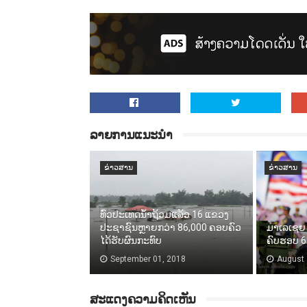
ລາຍການແນະນຳ
ຂ່າວສານ
ຂ່າວສານ
ທົ່ວປະເທດນ້ຳຖ້ວມແລ້ວ 16 ແຂວງ
ປະຊາຊົນຫຼາຍກວ່າ 86,000​ ຄອບຄົວ
ມາເລເຊຍ 
ໄດ້ຮັບຜົນກະທົບ
ຄົບຮອບ 61
September 01, 2018
August 
ສະແດງຄວາມຄິດເຫັນ