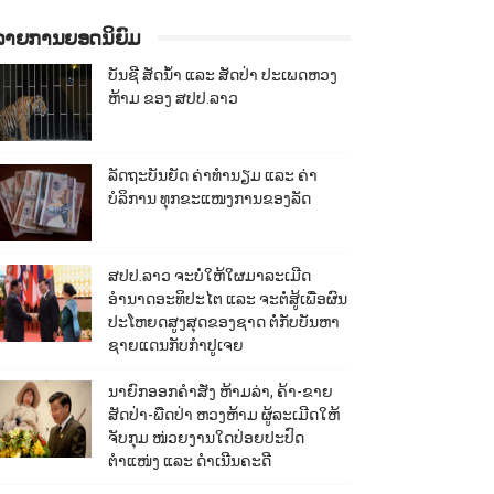
ລາຍການຍອດນິຍົມ
ບັນຊີ ສັດນ້ຳ ແລະ ສັດປ່າ ປະເພດຫວງ
ຫ້າມ ຂອງ ສປປ.ລາວ
ລັດຖະບັນຍັດ ຄ່າທຳນຽມ ແລະ ຄ່າ
ບໍລິການ ທຸກຂະແໜງການຂອງລັດ
ສປປ.ລາວ ຈະບໍ່ໃຫ້ໃຜມາລະເມີດ
ອຳນາດອະທິປະໄຕ ແລະ ຈະຕໍ່ສູ້ເພື່ອຜົນ
ປະໂຫຍດສູງສຸດຂອງຊາດ ຕໍ່ກັບບັນຫາ
ຊາຍແດນກັບກຳປູເຈຍ
ນາຍົກອອກຄຳສັ່ງ ຫ້າມລ່າ, ຄ້າ-ຂາຍ
ສັດປ່າ-ພືດປ່າ ຫວງຫ້າມ ຜູ້ລະເມີດໃຫ້
ຈັບກຸມ ໜ່ວຍງານໃດປ່ອຍປະປົດ
ຕຳແໜ່ງ ແລະ ດຳເນີນຄະດີ