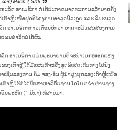
T_com)
March 4, 2018
າ ສະຫະລັດ ອາເມຣິກາ ກໍ່ໄດ້ປະກາດມາດຕະການຂວໍ້າບາດຄັ້ງ
ໃຫ້ເກົາຫຼີເໜືອຢຸດຕິໂຄງການອາວຸດນິວເຄຼຍ ແລະ ຂີປະນວຸດ
ລັດ ອາເມຣິກາກ່າວເຕືອນອີກວ່າ ອາດຈະມີແຜນສອງຕາມ
ແຜນທຳອິດບໍ່ໄດ້ຜົນ.
ສະຫະລັດ ອາເມຣິກາ ແມ່ນພະຍາຍາມທີ່ຈະນຳເມກໝອກແຫ່ງ
ນຂອງເກົາຫຼີໃຕ້ມີແຜນທີ່ຈະສົ່ງທູດພິເສດເດີນທາງໄປຍັງ
ຊີນຂອງທ່ານ ຄິມ ຈອງ-ອຶນ ຜູ້ນຳສູງສຸດຂອງເກົາຫຼີເໜືອ
ດເກົາຫຼີໃຕ້ກໍ່ໄດ້ປຶກສາຫາລືກັບທ່ານ ໂດໂນ ທຣຳ ຜ່ານທາງ
ອວັນພະຫັດ (1 ມີນາ) ທີ່ຜ່ານມາ.