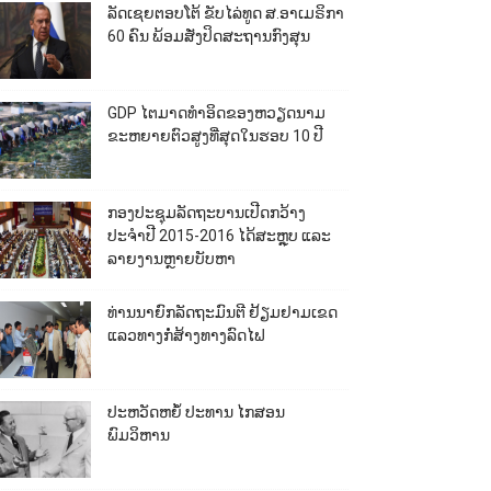
ລັດເຊຍຕອບໂຕ້ ຂັບໄລ່ທູດ ສ.ອາເມຣິກາ
60 ຄົນ ພ້ອມສັ່ງປິດສະຖານກົງສຸນ
GDP ໄຕມາດທຳອິດຂອງຫວຽດນາມ
ຂະຫຍາຍຕົວສູງທີ່ສຸດໃນຮອບ 10​ ປີ
ກອງປະຊຸມລັດຖະບານເປີດກວ້າງ
ປະຈຳປີ 2015-2016 ໄດ້ສະຫຼຸບ ແລະ
ລາຍງານຫຼາຍບັບຫາ
ທ່ານນາຍົກລັດຖະມົນຕີ ຢ້ຽມຢາມເຂດ
ແລວທາງກໍ່ສ້າງທາງລົດໄຟ
ປະຫວັດຫຍໍ້ ປະທານ ໄກສອນ
ພົມວິຫານ