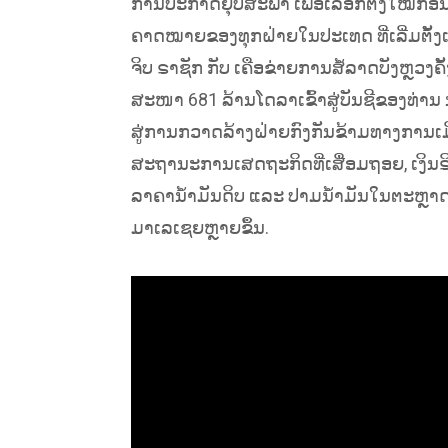
ການປະກາດຍຸບສະພາ ເພື່ອເລືອກຕັ້ງໃໝ່ກ
ຄາດໝາຍຂອງທຸກຝ່າຍໃນປະເທດ ທີ່ເລີ່ມຕັ້ງແ
ຈິບ ຣາຊັກ ກັບ ເຄືອຂ່າຍການສໍ້ລາດບັງຫຼວງ
ສະໜາ 681 ລ້ານໂດລາເຂົ້າສູ່ບັນຊີຂອງທ່ານ 
ສູ່ການກວາດລ້າງຝ່າຍກົງກັນຂ້າມທາງການເ
ສະຖານະການເສດຖະກິດທີ່ເສື່ອມຖອຍ, ເງິນຣ
ລາຄານ້ຳມັນດິບ ແລະ ປາມນ້ຳມັນໃນຕະຫຼາດໂ
ມາເລເຊຍຫຼາຍຂຶ້ນ.