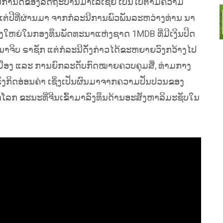
ອ່ນກຳນົດຂອງລັດຖະບານມາເລເຊຍ ເປັນໄປຕາມຄວາມ
ຕ່ປີທີ່ຜ່ານມາ ຈາກກໍລະນີການພົວພັນລະຫວ່າງທ່ານ ນາ
ຄັ້ງໃຫຍ່ໃນກອງທຶນພັດທະນາແຫ່ງຊາດ 1MDB ທີ່ມີເງິນປິດ
ນາຈິບ ຣາຊັກ ແຕ່ກໍລະນີດັ່ງກ່າວໄດ້ຂະຫຍາຍວົງກວ້າງໄປ
ມືອງ ແລະ ການຍົກລະດັບກົດໝາຍຄວບຄຸມສື່, ທ່າມກາງ
ິງກິດອ່ອນຄ່າ ເຊິ່ງເປັນຜົນມາຈາກຄວາມປັ່ນປວນຂອງ
ລກ ຂະນະທີ່ຈີນເຂົ້າມາລົງທຶນດ້ານອະສັງຫາລິມະຊັບໃນ