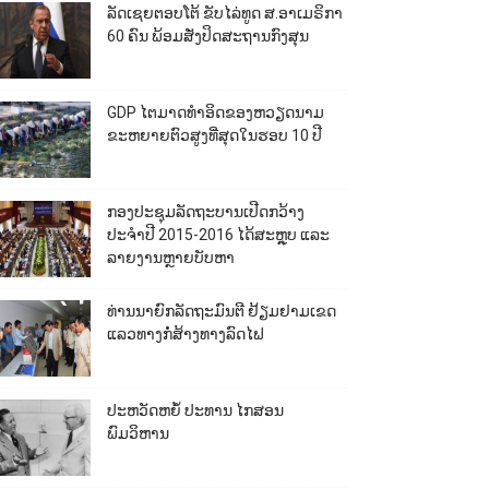
ລັດເຊຍຕອບໂຕ້ ຂັບໄລ່ທູດ ສ.ອາເມຣິກາ
60 ຄົນ ພ້ອມສັ່ງປິດສະຖານກົງສຸນ
GDP ໄຕມາດທຳອິດຂອງຫວຽດນາມ
ຂະຫຍາຍຕົວສູງທີ່ສຸດໃນຮອບ 10​ ປີ
ກອງປະຊຸມລັດຖະບານເປີດກວ້າງ
ປະຈຳປີ 2015-2016 ໄດ້ສະຫຼຸບ ແລະ
ລາຍງານຫຼາຍບັບຫາ
ທ່ານນາຍົກລັດຖະມົນຕີ ຢ້ຽມຢາມເຂດ
ແລວທາງກໍ່ສ້າງທາງລົດໄຟ
ປະຫວັດຫຍໍ້ ປະທານ ໄກສອນ
ພົມວິຫານ