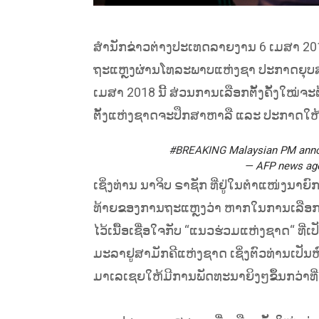
ສຳນັກຂ່າວຕ່າງປະເທດລາຍງານ 6 ເມສາ 2018
ຖະແຫຼງຜ່ານໂທລະພາບແຫ່ງຊາ ປະກາດຍຸບສະ
ເມສາ 2018 ນີ້ ສ່ວນການເລືອກຕັ້ງຄັ້ງໃໝ່ຈ
ຕັ້ງແຫ່ງຊາດຈະປຶກສາຫາລື ແລະ ປະກາດໃຫ້ຮັບ
#BREAKING
Malaysian PM annou
— AFP news ag
ເຊິ່ງທ່ານ ນາຈິບ ຣາຊັກ ທີ່ຢູ່ໃນຕຳແໜ່ງນາ
ທ້າຍຂອງການຖະແຫຼງວ່າ ຫາກໃນການເລືອກຕັ
ໄວ້ເນື້ອເຊື່ອໃຈກັບ “ແນວຮ່ວມແຫ່ງຊາດ“ ທ
ມະລາຢູສາມັກຄີແຫ່ງຊາດ ເຊິ່ງຕົວທ່ານເປັນ
ມາເລເຊຍໃຫ້ມີການພັດທະນາຍິງໆຂຶ້ນກວ່າທີ່ເປ