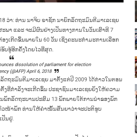
 ວ່າ: ທ່ານ ນາຈິບ ຣາຊັກ ນາຍົກລັດຖະມົນຕີມາເລເຊຍ
ພາ ແລະ ຈະມີຜົນຢ່າງເປັນທາງການໃນວັນເສົາທີ 7
ະຕ້ອງເກີດຂຶ້ນພາຍໃນ 60 ວັນ ເຊິ່ງຄະນະກຳມະການເລືອກ
ຮູ້ອີກຄັ້ງໂດຍໄວທີ່ສຸດ.
nces dissolution of parliament for election
ency (@AFP)
April 6, 2018
ຍົກລັດຖະມົນຕີມາເລເຊຍ ມາຕັ້ງແຕ່ປີ 2009 ໄດ້ກ່າວໃນຕອນ
້ງທີ່ກຳລັງຈະເກີດຂຶ້ນ ປະຊາຊົນມາເລເຊຍຍັງໃຫ້ຄວາມ
ີ່ເປັນພັກລັດຖະບານປະສົມ 13 ພັກພາຍໃຕ້ການນຳຂອງພັກ
ຫົວໜ້າພັກ ທ່ານໃຫ້ຄຳໝັ້ນສັນຍາວ່າຈະປະຕິຮູບ
ັນຢູ່.