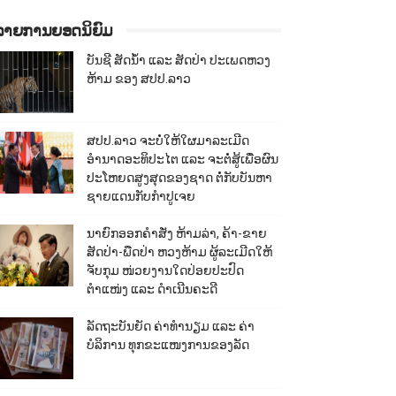
ລາຍການຍອດນິຍົມ
ບັນຊີ ສັດນ້ຳ ແລະ ສັດປ່າ ປະເພດຫວງ
ຫ້າມ ຂອງ ສປປ.ລາວ
ສປປ.ລາວ ຈະບໍ່ໃຫ້ໃຜມາລະເມີດ
ອຳນາດອະທິປະໄຕ ແລະ ຈະຕໍ່ສູ້ເພື່ອຜົນ
ປະໂຫຍດສູງສຸດຂອງຊາດ ຕໍ່ກັບບັນຫາ
ຊາຍແດນກັບກຳປູເຈຍ
ນາຍົກອອກຄຳສັ່ງ ຫ້າມລ່າ, ຄ້າ-ຂາຍ
ສັດປ່າ-ພືດປ່າ ຫວງຫ້າມ ຜູ້ລະເມີດໃຫ້
ຈັບກຸມ ໜ່ວຍງານໃດປ່ອຍປະປົດ
ຕຳແໜ່ງ ແລະ ດຳເນີນຄະດີ
ລັດຖະບັນຍັດ ຄ່າທຳນຽມ ແລະ ຄ່າ
ບໍລິການ ທຸກຂະແໜງການຂອງລັດ