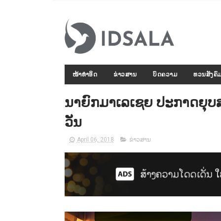
ໜ້າທຳອິດ
ຂ່າວສານ
ບົດຄວາມ
ທວນສັງຄົ
ນາຍົກມາເລເຊຍ ປະກາດຍຸບສ
ວັນ
April 06, 2018
ຂ່າວສານ