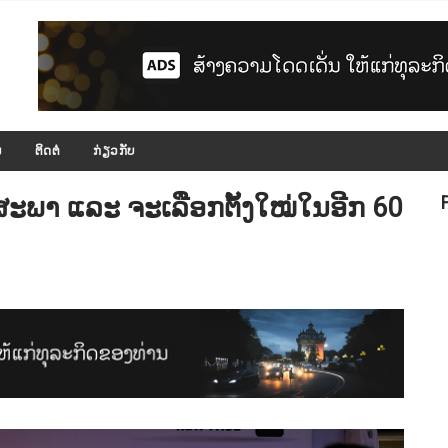
ມ
ຕິດຕໍ່
ກ່ຽວກັບ
ະພາ ແລະ ຈະເລືອກຕັ້ງໃໝ່ໃນອີກ 60