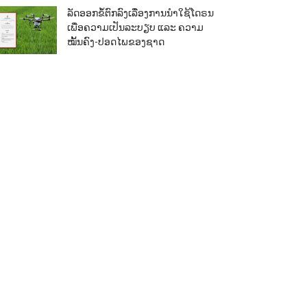
ລັດອອກຂໍ້ຕົກລົງເລື່ອງການນຳໃຊ້ໂດຣນ
ເພື່ອຄວາມເປັນລະບຽບ ແລະ ຄວາມ
ໝັ້ນຄົງ-ປອດໄພຂອງຊາດ