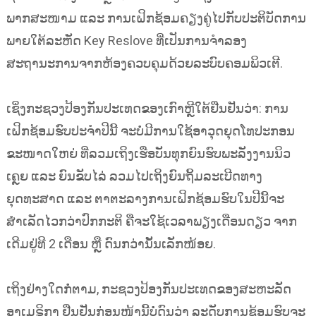
ພາກສະໜາມ ແລະ ການເຝິກຊ້ອມຄຽງຄູ່ໄປກັບປະຕິບັດການ
ພາຍໃຕ້ລະຫັດ Key Reslove ທີ່ເປັນການຈຳລອງ
ສະຖານະການຈາກຫ້ອງຄວບຄຸມດ້ວຍລະບົບຄອມພິວເຕີ.
ເຊິ່ງກະຊວງປ້ອງກັນປະເທດຂອງເກົາຫຼີໃຕ້ຢືນຢັນວ່າ: ການ
ເຝິກຊ້ອມຮົບປະຈຳປີນີ້ ຈະບໍ່ມີການໃຊ້ອາວຸດຍຸດໂທປະກອນ
ຂະໜາດໃຫຍ່ ທີ່ລວມເຖິງເຮືອບັນທຸກຍົນຮົບພະລັງງານນິວ
ເຄຼຍ ແລະ ຍົນຂັບໄລ່ ລວມໄປເຖິງຍົນຖິ້ມລະເບີດທາງ
ຍຸດທະສາດ ແລະ ຕາຕະລາງການເຝິກຊ້ອມຮົບໃນປີນີ້ຈະ
ສຳເລັດໄວກວ່າປົກກະຕິ ຄືຈະໃຊ້ເວລາພຽງເດືອນດຽວ ຈາກ
ເດີມຢູ່ທີ 2 ເດືອນ ຫຼື ດົນກວ່ານັ້ນເລັກໜ້ອຍ.
ເຖິງຢ່າງໃດກໍ່ຕາມ, ກະຊວງປ້ອງກັນປະເທດຂອງສະຫະລັດ
ອາເມຣິກາ ຢືນຢັນກ່ອນໜ້ານີ້ບໍ່ດົນວ່າ ລະດັບການຊ້ອມຮົບຈະ