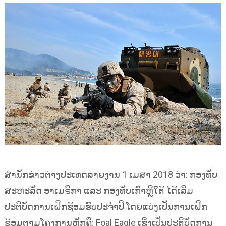
ສຳນັກຂ່າວຕ່າງປະເທດລາຍງານ 1​ ເມສາ 2018 ວ່າ: ກອງທັບ
ສະຫະລັດ ອາເມຣິກາ ແລະ ກອງທັບເກົາຫຼີໃຕ້ ໄດ້ເລີ່ມ
ປະຕິບັດການເຝິກຊ້ອມຮົບປະຈຳປີ ໂດຍແບ່ງເປັນການເຝິກ
ຊ້ອມຕາມໂຄງການຫຼັກຄື: Foal Eagle ເຊິ່ງເປັນປະຕິບັດການ