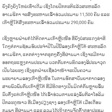
ຍັງຄົງຍິ່ງໃຫຍ່ເທົ່າເດີມ ເຊິ່ງໂດຍປົກກະຕິແລ້ວສະຫະລັດ
ອາເມຣິກາ ຈະສົ່ງທະຫານເຂົ້າຮ່ວມປະມານ 11,500 ຄົນ ແລະ
ເກົາຫຼີໃຕ້ສົ່ງທະຫານເຂົ້າຮ່ວມປະມານ 290,000 ຄົນ.
ເຊິ່ງຫຼາຍຝ່າຍກໍ່ໄດ້ຕິດຕາມເກົາຫຼີເໜືອ ທີ່ຍັງບໍ່ສະແດງທ່າທີ
ໃດໆຕໍ່ການຊ້ອມຮົບປະຈຳປີໃນປີນີ້ຂອງເກົາຫຼີໃຕ້-ສະຫະລັດ
ອາເມຣິກາ, ແຕກຕ່າງຈາກທຸກໆຄັ້ງທີ່ຜ່ານມາ ເຊິ່ງຈະມີການ
ອອກຖະແຫຼງການປະນາມ ບວກກັບການທົດລອງຂີປະນາວຸດ
ເປັນໄລຍະໆ ເຊິ່ງທຸກຝ່າຍເຊື່ອວ່າໜ້າຈະເປັນຄວາມ
ພະຍາຍາມຂອງເກົາຫຼີເໜືອ ໃນການຮັກສາບັນຍາກາດຂອງ
ສາຍພົວພັນກັບເກົາຫຼີໃຕ້ ທີ່ມີທິດທາງເປັນມິດຕໍ່ກັນຫຼາຍຂຶ້ນ
ນັບຕັ້ງແຕ່ເກົາຫຼີເໜືອ ໄດ້ເຂົ້າຮ່ວມການແຂ່ງຂັນກີລາໂອລິມ
ປິກລະດູໜາວ ທີ່ເມືອງປຽງຊາງ ຂອງເກົາຫຼີໃຕ້ ເມື່ອເດືອນ
ກຸມພາ ທີ່ຜ່ານມາ ແລະ ລວມໄດ້ເຖິງການຈັດຕັ້ງກອງປະຊຸມ