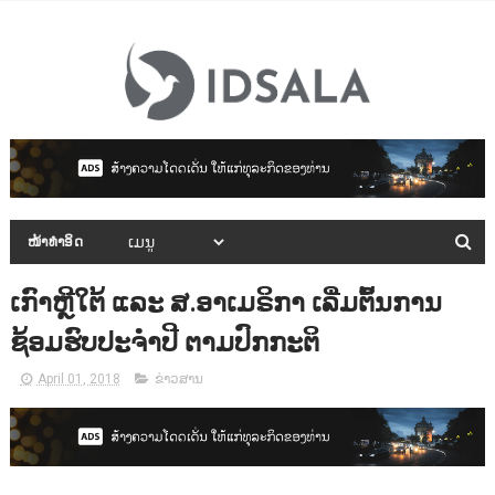
ໜ້າທຳອິດ
ເກົາຫຼີໃຕ້ ແລະ ສ.ອາເມຣິກາ ເລີ່ມຕົ້ນການ
ຊ້ອມຮົບປະຈຳປີ ຕາມປົກກະຕິ
April 01, 2018
ຂ່າວສານ