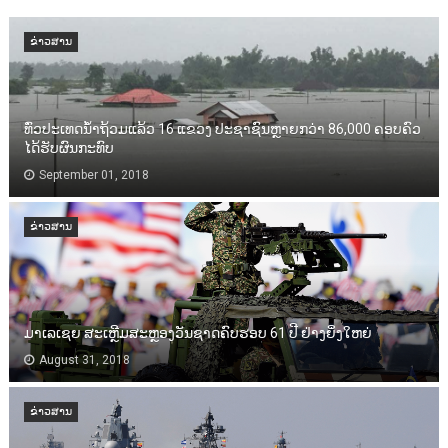
ຂ່າວສານ
ທົ່ວປະເທດນ້ຳຖ້ວມແລ້ວ 16 ແຂວງ ປະຊາຊົນຫຼາຍກວ່າ 86,000​ ຄອບຄົວ
ໄດ້ຮັບຜົນກະທົບ
September 01, 2018
ຂ່າວສານ
ມາເລເຊຍ ສະເຫຼີມສະຫຼອງວັນຊາດຄົບຮອບ 61 ປີ ຢ່າງຍິ່ງໃຫຍ່
August 31, 2018
ຂ່າວສານ