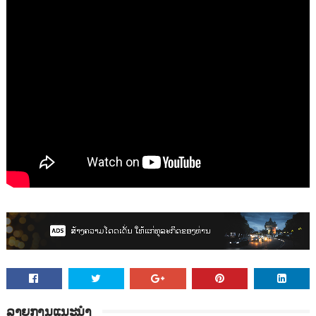
ລາຍການແນະນຳ