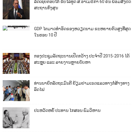
ລັດເຊຍຕອບໂຕ້ ຂັບໄລ່ທູດ ສ.ອາເມຣິກາ 60 ຄົນ ພ້ອມສັ່ງປິດ
ສະຖານກົງສຸນ
GDP ໄຕມາດທຳອິດຂອງຫວຽດນາມ ຂະຫຍາຍຕົວສູງທີ່ສຸດ
ໃນຮອບ 10​ ປີ
ກອງປະຊຸມລັດຖະບານເປີດກວ້າງ ປະຈຳປີ 2015-2016 ໄດ້
ສະຫຼຸບ ແລະ ລາຍງານຫຼາຍບັບຫາ
ທ່ານນາຍົກລັດຖະມົນຕີ ຢ້ຽມຢາມເຂດແລວທາງກໍ່ສ້າງທາງ
ລົດໄຟ
ປະຫວັດຫຍໍ້ ປະທານ ໄກສອນ ພົມວິຫານ