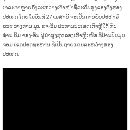
ເຈລະຈາຫຼາຍຄັ້ງລະຫວ່າງເຈົ້າໜ້າທີ່ລະດັບສູງຂອງທັງສອງ
ປະເທດ ໂດຍໃນວັນທີ 27 ເມສານີ້ ຈະເປັນການພົບປະຫາລື
ລະຫວ່າງທ່ານ ມູນ ແຈ-ອິນ ປະທານປະເທດເກົາຫຼີໃຕ້ ກັບ
ທ່ານ ຄິມ ຈອງ-ອຶນ ຜູ້ນຳສູງສຸດຂອງເກົາຫຼີເໜືອ ທີ່ບ້ານປັບມຸນ
ຈອມ ເຂດປອດທະຫານ ທີ່ເປັນຊາຍແດນລະຫວ່າງສອງ
ປະເທດ.