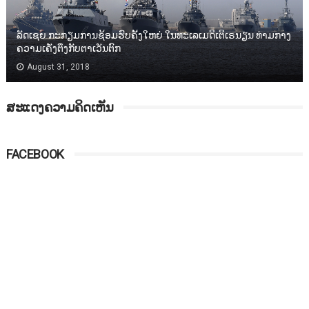
ລັດເຊຍ ກະກຽມການຊ້ອມຮົບຄັ້ງໃຫຍ່ ໃນທະເລເມດິເຕິເຣນຽນ ທ່າມກາງ
ຄວາມເຄັ່ງຕຶງກັບຕາເວັນຕົກ
August 31, 2018
ສະແດງຄວາມຄິດເຫັນ
FACEBOOK