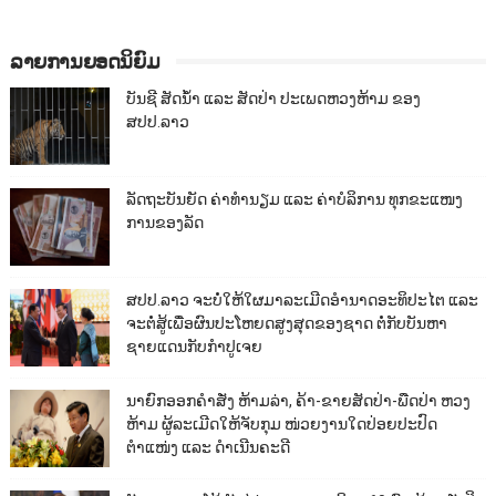
ລາຍການຍອດນິຍົມ
ບັນຊີ ສັດນ້ຳ ແລະ ສັດປ່າ ປະເພດຫວງຫ້າມ ຂອງ
ສປປ.ລາວ
ລັດຖະບັນຍັດ ຄ່າທຳນຽມ ແລະ ຄ່າບໍລິການ ທຸກຂະແໜງ
ການຂອງລັດ
ສປປ.ລາວ ຈະບໍ່ໃຫ້ໃຜມາລະເມີດອຳນາດອະທິປະໄຕ ແລະ
ຈະຕໍ່ສູ້ເພື່ອຜົນປະໂຫຍດສູງສຸດຂອງຊາດ ຕໍ່ກັບບັນຫາ
ຊາຍແດນກັບກຳປູເຈຍ
ນາຍົກອອກຄຳສັ່ງ ຫ້າມລ່າ, ຄ້າ-ຂາຍສັດປ່າ-ພືດປ່າ ຫວງ
ຫ້າມ ຜູ້ລະເມີດໃຫ້ຈັບກຸມ ໜ່ວຍງານໃດປ່ອຍປະປົດ
ຕຳແໜ່ງ ແລະ ດຳເນີນຄະດີ