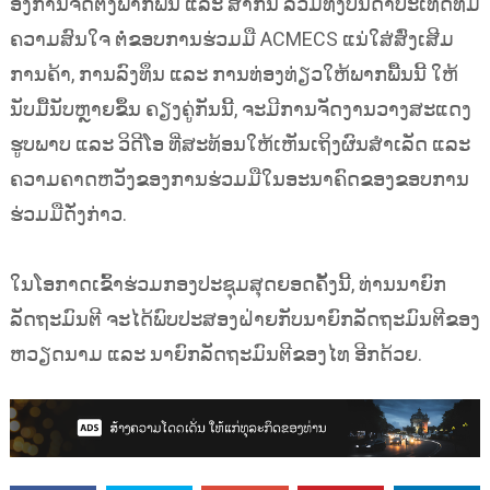
ອົງການຈັດຕັ້ງພາກພື້ນ ແລະ ສາກົນ ລວມທັງບັນດາປະເທດທີ່ມີ
ຄວາມສົນໃຈ ຕໍ່ຂອບການຮ່ວມມື ACMECS ແນ່ໃສ່ສົ່ງເສີມ
ການຄ້າ, ການລົງທຶນ ແລະ ການທ່ອງທ່ຽວໃຫ້ພາກພື້ນນີ້ ໃຫ້
ນັບມື້ນັບຫຼາຍຂຶ້ນ ຄຽງຄູ່ກັນນີ້, ຈະມີການຈັດງານວາງສະແດງ
ຮູບພາບ ແລະ ວິດີໂອ ທີ່ສະທ້ອນໃຫ້ເຫັນເຖິງຜົນສຳເລັດ ແລະ
ຄວາມຄາດຫວັງຂອງການຮ່ວມມືໃນອະນາຄົດຂອງຂອບການ
ຮ່ວມມືດັ່ງກ່າວ.
ໃນໂອກາດເຂົ້າຮ່ວມກອງປະຊຸມສຸດຍອດຄັ້ງນີ້, ທ່ານນາຍົກ
ລັດຖະມົນຕີ ຈະໄດ້ພົບປະສອງຝ່າຍກັບນາຍົກລັດຖະມົນຕີຂອງ
ຫວຽດນາມ ແລະ ນາຍົກລັດຖະມົນຕີຂອງໄທ ອີກດ້ວຍ.