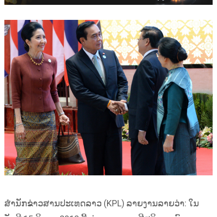
ສຳນັກຂ່າວສານປະເທດລາວ (KPL) ລາຍງານລາຍວ່າ: ໃນ