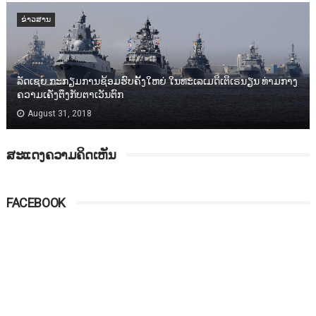
ຂ່າວສານ
ລັດເຊຍ ກະກຽມການຊ້ອມຮົບຄັ້ງໃຫຍ່ ໃນທະເລເມດິເຕິເຣນຽນ ທ່າມກາງ
ຄວາມເຄັ່ງຕຶງກັບຕາເວັນຕົກ
August 31, 2018
ສະແດງຄວາມຄິດເຫັນ
FACEBOOK