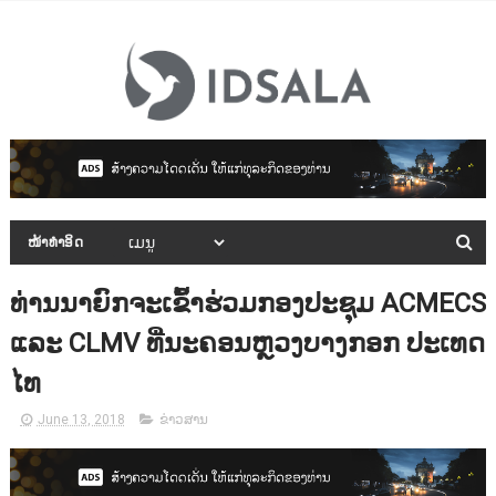
ໜ້າທຳອິດ
ທ່ານນາຍົກຈະເຂົ້າຮ່ວມກອງປະຊຸມ ACMECS
ແລະ CLMV ທີ່ນະຄອນຫຼວງບາງກອກ ປະເທດ
ໄທ
June 13, 2018
ຂ່າວສານ