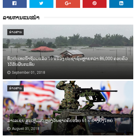
ລາຍການແນະນຳ
ຂ່າວສານ
ທົ່ວປະເທດນ້ຳຖ້ວມແລ້ວ 16 ແຂວງ ປະຊາຊົນຫຼາຍກວ່າ 86,000​ ຄອບຄົວ
ໄດ້ຮັບຜົນກະທົບ
September 01, 2018
ຂ່າວສານ
ມາເລເຊຍ ສະເຫຼີມສະຫຼອງວັນຊາດຄົບຮອບ 61 ປີ ຢ່າງຍິ່ງໃຫຍ່
August 31, 2018