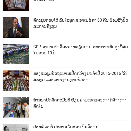
ລັດເຊຍຕອບໂຕ້ ຂັບໄລ່ທູດ ສ.ອາເມຣິກາ 60 ຄົນ ພ້ອມສັ່ງປິດ
ສະຖານກົງສຸນ
GDP ໄຕມາດທຳອິດຂອງຫວຽດນາມ ຂະຫຍາຍຕົວສູງທີ່ສຸດ
ໃນຮອບ 10​ ປີ
ກອງປະຊຸມລັດຖະບານເປີດກວ້າງ ປະຈຳປີ 2015-2016 ໄດ້
ສະຫຼຸບ ແລະ ລາຍງານຫຼາຍບັບຫາ
ທ່ານນາຍົກລັດຖະມົນຕີ ຢ້ຽມຢາມເຂດແລວທາງກໍ່ສ້າງທາງ
ລົດໄຟ
ປະຫວັດຫຍໍ້ ປະທານ ໄກສອນ ພົມວິຫານ