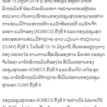
ວັນທີ 15 ມິຖຸນາ 2018 ນີ້, ທ່ານ ທອງລຸນ ສີສຸລິດ ນາຍົກ
ລັດຖະມົນຕີ ພ້ອມດ້ວຍພັນລະຍາ ຈະນຳພາຄະນະຜູ້ແທນ
ສປປ.ລາວ ເດີນທາງເຂົ້າຮ່ວມກອງປະຊຸມສຸດຍອດຍຸດທະສາດ
ການຮ່ວມມືດ້ານເສດຖະກິດ ແມ່ນ້ຳອີຣະວະດີ-ແມ່ນ້ຳເຈົ້າ
ພະຍາ-ແມ່ນ້ຳຂອງ (ACMECS) ຄັ້ງທີ 8 ແລະ ກອງປະຊຸມສຸດ
ຍອດຂອບການຮ່ວມມືກຳປູເຈຍ-ລາວ-ມຽນມາ-ຫວຽດນາມ
(CLMV) ຄັ້ງທີ 9, ໃນວັນທີ 15-16 ມິຖຸນານີ້, ທີ່ນະຄອນຫຼວງບາງ
ກອງ ປະເທດໄທ ຕາມການເຊື້ອເຊີນຂອງທ່ານ ພົນເອກ ປຣະຍຸດ
ຈັນໂອຊາ ນາຍົກລັດຖະມົນຕີຂອງໄທ ທີ່ເປັນປະທານກອງ
ປະຊຸມສຸດຍອດ ACMECS ຄັ້ງທີ 8 ແລະ ສົມເດັດ ເຕໂຊ ຮຸນ
ເຊນ ນາຍົກລັດຖະມົນຕີກຳປູເຈຍ ທີ່ເປັນປະທານກອງປະຊຸມ
ສຸດຍອດ CLMV ຄັ້ງທີ 9.
ກອງປະຊຸມສຸດຍອດ ACMECS ຄັ້ງທີ 8 ຈະດຳເນີນໄປພາຍໃຕ້