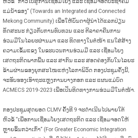
ຫົວຂໍ້ “ກ້າວໄປສູ່ການເຊື່ອມໂຍງ ແລະ ເຊື່ອມຈອດປະຊາຄົມ
ແມ່ນ້ຳຂອງ” (Towards an Integrated and Connected
Mekong Community) ເພື່ອໃຫ້ບັນດາຜູ້ນຳໄດ້ແລກປ່ຽນ
ທັດສະນະ ກ່ຽວກັບການທົບທວນ ແລະ ຕີລາຄາຄືນການ
ຮ່ວມມືໃນໄລຍະຜ່ານມາ ແລະ ທິດທາງໃນຕໍ່ໜ້າ ແນໃສ່ສ້າງ
ຄວາມເຂັ້ມແຂງ ໃນຂະບວນການຮ່ວມມື ແລະ ເຊື່ອມໂຍງ
ເສດຖະກິດພາກພື້ນ ແລະ ສາກົນ ແລະ ສອດຄ່ອງກັບໃນໄລຍະ
ຂ້າມຜ່ານຂອງຍຸກສະໄໝແຫ່ງໂລກາພິວັດ ກອງປະຊຸມຄັ້ງນີ້,
ຈະຮັບຮອງເອົາຖະແຫຼງການບາງກອກ ແລະ ແຜນແມ່ບົດ
ACMECS 2019-2023 ເພື່ອເປັນທິດທາງການຮ່ວມມືໃນຕໍ່ໜ້າ.
ກອງປະຊຸມສຸດຍອດ CLMV ຄັ້ງທີ 9 ຈະດຳເນີນໄປພາຍໃຕ້
ຫົວຂໍ້ “ເພື່ອການເຊື່ອມໂຍງເສດຖະກິດ ແລະ ເຊື່ອມຈອດໃຫ້
ຫຼາຍຂຶ້ນກວ່າເກົ່າ” (For Greater Economic Integration