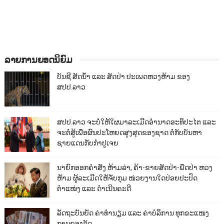
ລາຍການຍອດນິຍົມ
ບັນຊີ ສັດນ້ຳ ແລະ ສັດປ່າ ປະເພດຫວງຫ້າມ ຂອງ
ສປປ.ລາວ
ສປປ.ລາວ ຈະບໍ່ໃຫ້ໃຜມາລະເມີດອຳນາດອະທິປະໄຕ ແລະ
ຈະຕໍ່ສູ້ເພື່ອຜົນປະໂຫຍດສູງສຸດຂອງຊາດ ຕໍ່ກັບບັນຫາ
ຊາຍແດນກັບກຳປູເຈຍ
ນາຍົກອອກຄຳສັ່ງ ຫ້າມລ່າ, ຄ້າ-ຂາຍສັດປ່າ-ພືດປ່າ ຫວງ
ຫ້າມ ຜູ້ລະເມີດໃຫ້ຈັບກຸມ ໜ່ວຍງານໃດປ່ອຍປະປົດ
ຕຳແໜ່ງ ແລະ ດຳເນີນຄະດີ
ລັດຖະບັນຍັດ ຄ່າທຳນຽມ ແລະ ຄ່າບໍລິການ ທຸກຂະແໜງ
ການຂອງລັດ