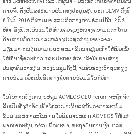
and Connectivity) ເພື່ອໃຫ້ຜູ້ນຳ 4 ປະເທດໄດ້ຕີລາຄາຄືນຜົນ
ການຈັດຕັ້ງຜັນຂະຫຍາຍຜົນກອງປະຊຸມສຸດຍອດ CLMV ຄັ້ງທີ
8 ໃນປີ 2016 ທີ່ຜ່ານມາ ແລະ ທິດທາງການຮ່ວມມືໃນ 2 ປີຕໍ່
ໜ້າ. ທັງນີ້, ກໍ່ເພື່ອແນ່ໃສ່ຮັດແຄບຊ່ອງຫວ່າງຄວາມແຕກໂຕນ
ດ້ານການພັດທະນາລະຫວ່າງປະເທດກຳປູເຈຍ-ລາວ-
ມຽນມາ-ຫວຽດນາມ ແລະ ສະມາຊິກອາຊຽນເກົ່າໃຫ້ຍັບເຂົ້າ
ໃຫ້ກັນເທື່ອລະກ້າວ ແລະ ປະກອບສ່ວນເຂົ້າໃນການສ້າງ
ປະຊາຄົມອາຊຽນ. ກອງປະຊຸມຄັ້ງນີ້, ຈະຮັບຮອງເອົາຖະແຫຼງ
ການຮ່ວມ ເພື່ອເປັນທິດທາງໃນການຮ່ວມມືໃນຕໍ່ໜ້າ.
ໃນໂອກາດດັ່ງກ່າວ, ປະຊຸມ ACMECS CEO Forum ຈະຖືກຈັດ
ຂຶ້ນເປັນຄັ້ງທຳອິດ ເພື່ອໂຄສະນາເຜີຍແຜ່ບັນດາທ່າແຮງບົ່ມ
ຊ້ອນ ແລະ ກາລະໂອກາດໃນບັນດາປະເທດ ACMECS ໃຫ້ແກ່
ພາກເອກະຊົນ, ຄູ່ຮ່ວມພັດທະນາ, ສະຖາບັນການເງິນ ແລະ