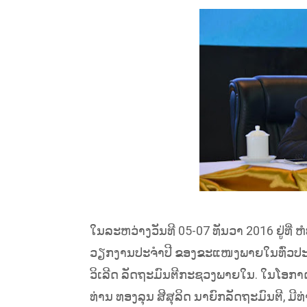
ໃນລະຫວ່າງວັນທີ 05-07 ທັນວາ 2016 ຢູ່ທີ່
ວຽກງານປະຈໍາປີ ຂອງຂະແໜງພາຍໃນທົ່ວປະເທ
ວິເລີດ ລັດຖະມົນຕີກະຊວງພາຍໃນ. ໃນໂອກາ
ທ່ານ ທອງລຸນ ສີສຸລິດ ນາຍົກລັດຖະມົນຕີ, ມີ