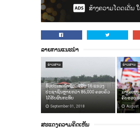
ລາຍການແນະນຳ
ຂ່າວສານ
ຂ່າວສານ
ທົ່ວປະເທດນ້ຳຖ້ວມແລ້ວ 16 ແຂວງ
ປະຊາຊົນຫຼາຍກວ່າ 86,000​ ຄອບຄົວ
ມາເລເຊຍ 
ໄດ້ຮັບຜົນກະທົບ
ຄົບຮອບ 61
September 01, 2018
August 
ສະແດງຄວາມຄິດເຫັນ