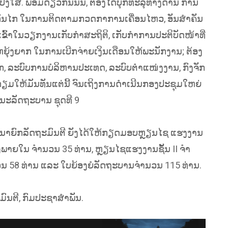
ງໃສ. ພ້ອມດຽວກັນນັ້ນ, ຕ້ອງໄດ້ບຸກທະລຸທາງດ້ານ ການ
ກົນໄກ ໃນການຕິດຕາມກວດກາການເຄື່ອນໄຫວ, ອັນສໍາຄັນ
 ເຂົ້າໃນວຽກງານເກັບກໍາສະຖິຕິ, ເກັບກໍາການປະຕິບັດໜ້າທີ່
ຍຸ້ງຍາກ ໃນການເບີກຈ່າຍເງິນເດືອນໃຫ້ພະນັກງານ; ຕ້ອງ
ງຈັກ, ລະບົບການບໍລິຫານປະເທດ, ລະບົບຕໍາແໜ່ງງານ, ກົງຈັກ
ກຽມໃຫ້ມັນທັນແຕ່ນີ້ ຈົນເຖິງການດໍາເນີນກອງປະຊຸມໃຫຍ່
ະນະລັດຖະບານ ຊຸດທີ 9
່ານນາຍົກລັດຖະມົນຕີ ຍັງໄດ້ໃຫ້ກຽດມອບຫຼຽນໄຊ ແຮງງານ
າຍໃນ ຈໍານວນ 35 ທ່ານ, ຫຼຽນໄຊແຮງງານຊັ້ນ II ຈໍາ
ນວນ 58 ທ່ານ ແລະ ໃບຍ້ອງຍໍລັດຖະບານຈໍານວນ 115 ທ່ານ.
ມົນຕີ, ກົມປະຊາສຳພັນ.