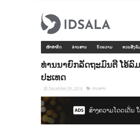
ໜ້າທຳອິດ
ຂ່າວສານ
ບົດຄວາມ
ທວນສັງຄົ
ທ່ານນາຍົກລັດຖະມົນຕີ ໂອ
ປະເທດ
December 09, 2016
ຂ່າວສານ