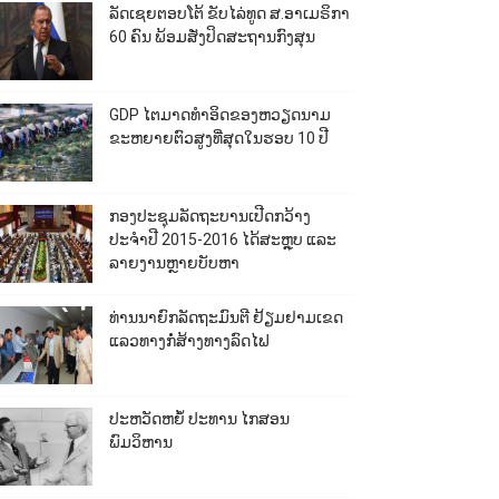
ລັດເຊຍຕອບໂຕ້ ຂັບໄລ່ທູດ ສ.ອາເມຣິກາ
60 ຄົນ ພ້ອມສັ່ງປິດສະຖານກົງສຸນ
GDP ໄຕມາດທຳອິດຂອງຫວຽດນາມ
ຂະຫຍາຍຕົວສູງທີ່ສຸດໃນຮອບ 10​ ປີ
ກອງປະຊຸມລັດຖະບານເປີດກວ້າງ
ປະຈຳປີ 2015-2016 ໄດ້ສະຫຼຸບ ແລະ
ລາຍງານຫຼາຍບັບຫາ
ທ່ານນາຍົກລັດຖະມົນຕີ ຢ້ຽມຢາມເຂດ
ແລວທາງກໍ່ສ້າງທາງລົດໄຟ
ປະຫວັດຫຍໍ້ ປະທານ ໄກສອນ
ພົມວິຫານ