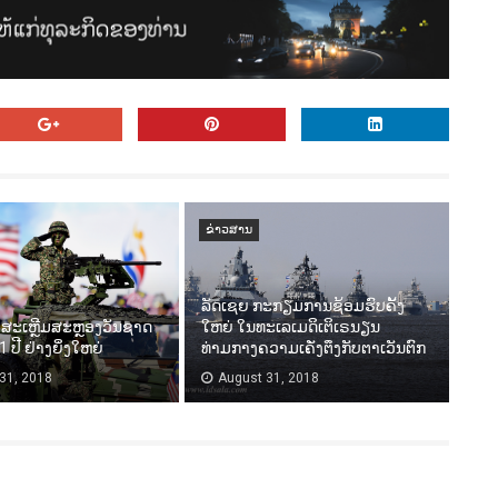
ຂ່າວສານ
ລັດເຊຍ ກະກຽມການຊ້ອມຮົບຄັ້ງ
ສະເຫຼີມສະຫຼອງວັນຊາດ
ໃຫຍ່ ໃນທະເລເມດິເຕິເຣນຽນ
 ປີ ຢ່າງຍິ່ງໃຫຍ່
ທ່າມກາງຄວາມເຄັ່ງຕຶງກັບຕາເວັນຕົກ
31, 2018
August 31, 2018