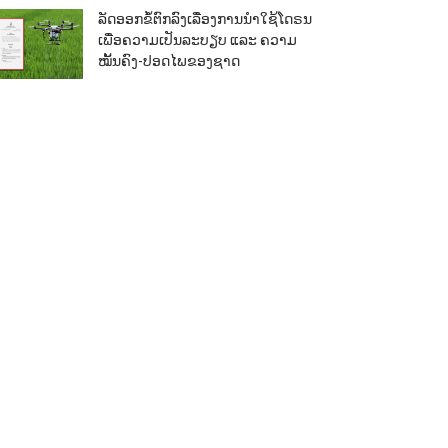
ລັດອອກຂໍ້ຕົກລົງເລື່ອງການນຳໃຊ້ໂດຣນ
ເພື່ອຄວາມເປັນລະບຽບ ແລະ ຄວາມ
ໝັ້ນຄົງ-ປອດໄພຂອງຊາດ