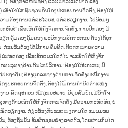
 1). ຕ້ອງກໍາແໜ້ນທີ່ຕັ້ງ ແລະ ພາລະບົດບາດ ຂອງ
ອົາໃຈໃສ່ ທົບທວນຄືນໂຄງປະກອບການຈັດຕັ້ງ, ຕ້ອງໃຫ້
ຄວາມຕ້ອງການແຕ່ລະໄລຍະ, ແຕ່ລະວຽກງານ ໄປພ້ອມໆ
ວທີ ເພື່ອເຮັດໃຫ້ກົງຈັກການຈັດຕັ້ງ, ການປົກຄອງ ມີ
ຽກ ຄຸ້ມຄອງຄຸ້ມຄອງ ພະນັກງານລັດຖະກອນ ຕ້ອງໄດ້ບຸກ
ນ: ກ່ອນອື່ນຕ້ອງໄດ້ມີການ ຄົ້ນຄິດ, ຕີແຕກໝາຍຄວາມ
ື ບໍ່ສອດຄ່ອງ ເພື່ອເຮັດແນວໃດຕໍ່ໄປ ຈະເຮັດໃຫ້ກົງຈັກ
ກທະລຸທາງດ້ານກົນໄກບໍລິຫານ: ຕ້ອງບໍ່ໃຫ້ເກະກະ, ມີ
ຊ້ປະຊາຊົນ; ຕ້ອງບຸກລະທາງດ້ານການຈັດຕັ້ງພະນັກງານ
ໂຄງປະກອບການຈັດຕັ້ງ, ຕ້ອງໄດ້ມີການກໍານົດຕໍາແໜ່ງ
ງານ-ລັດຖະກອນ ທີ່ມີຄຸນນະພາບ, ມີຄຸນສົມບັດ, ມີນໍ້າໃຈ
ທາງດ້ານເຮັດໃຫ້ກົງຈັກການຈັດຕັ້ງ ມີຄວາມກະທັດຮັດ, ບໍ່
ຽກກັນເຮັດວຽກງານ ກ່ຽວຂ້ອງກັບຂະແໜງການໃດ ແມ່ນມອບ
, ທ້ອງຖິ່ນນັ້ນ ຮັບຜິດຊອບຢ່າງຂາດຕົວ, ໂດຍຜ່ານກົນໄກ