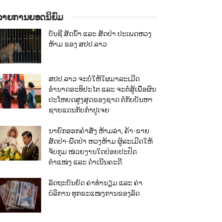
ລາຍການຍອດນິຍົມ
ບັນຊີ ສັດນ້ຳ ແລະ ສັດປ່າ ປະເພດຫວງ
ຫ້າມ ຂອງ ສປປ.ລາວ
ສປປ.ລາວ ຈະບໍ່ໃຫ້ໃຜມາລະເມີດ
ອຳນາດອະທິປະໄຕ ແລະ ຈະຕໍ່ສູ້ເພື່ອຜົນ
ປະໂຫຍດສູງສຸດຂອງຊາດ ຕໍ່ກັບບັນຫາ
ຊາຍແດນກັບກຳປູເຈຍ
ນາຍົກອອກຄຳສັ່ງ ຫ້າມລ່າ, ຄ້າ-ຂາຍ
ສັດປ່າ-ພືດປ່າ ຫວງຫ້າມ ຜູ້ລະເມີດໃຫ້
ຈັບກຸມ ໜ່ວຍງານໃດປ່ອຍປະປົດ
ຕຳແໜ່ງ ແລະ ດຳເນີນຄະດີ
ລັດຖະບັນຍັດ ຄ່າທຳນຽມ ແລະ ຄ່າ
ບໍລິການ ທຸກຂະແໜງການຂອງລັດ