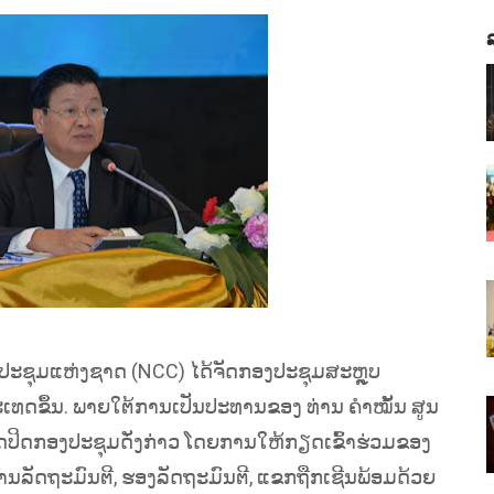
 ຫໍປະຊຸມແຫ່ງຊາດ (NCC) ໄດ້ຈັດກອງປະຊຸມສະຫຼຸບ
ດຂຶ້ນ. ພາຍໃຕ້ການເປັນປະທານຂອງ ທ່ານ ຄໍາໝັ້ນ ສູນ
ດປິດກອງປະຊຸມດັ່ງກ່າວ ໂດຍການໃຫ້ກຽດເຂົ້າຮ່ວມຂອງ
ທ່ານລັດຖະມົນຕີ, ຮອງລັດຖະມົນຕີ, ແຂກຖືກເຊີນພ້ອມດ້ວຍ