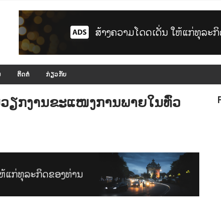
ມ
ຕິດຕໍ່
ກ່ຽວກັບ
້ລົມວຽກງານຂະແໜງການພາຍໃນທົ່ວ