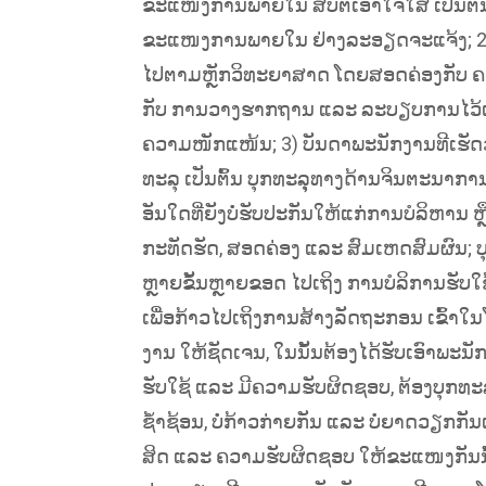
ຂະແໜງການພາຍໃນ ສືບຕໍ່ເອົາໃຈໃສ່ ເປັນຕົ້ນ
ຂະແໜງການພາຍໃນ ຢ່າງລະອຽດຈະແຈ້ງ; 2) ເ
ໄປຕາມຫຼັກວິທະຍາສາດ ໂດຍສອດຄ່ອງກັບ 
ກັບ ການວາງຮາກຖານ ແລະ ລະບຽບການໄວ້ແຕ່ຫົ
ຄວາມໜັກແໜ້ນ; 3) ບັນດາພະນັກງານທີເຮັດວ
ທະລຸ ເປັນຕົ້ນ ບຸກທະລຸຸທາງດ້ານຈິນຕະນາກາ
ອັນໃດທີ່ຍັງບໍ່ຮັບປະກັນໃຫ້ແກ່ການບໍລິຫານ ຫຼ
ກະທັດຮັດ, ສອດຄ່ອງ ແລະ ສົມເຫດສົມຜົນ; ບຸ
ຫຼາຍຂັ້ນຫຼາຍຂອດ ໄປເຖິງ ການບໍລິການຮັບໃ
ເພື່ອກ້າວໄປເຖິງການສ້າງລັດຖະກອນ ເຂົ້າໃນ
ງານ ໃຫ້ຊັດເຈນ, ໃນນັ້ນຕ້ອງໄດ້ຮັບເອົາພະນັກ
ຮັບໃຊ້ ແລະ ມີຄວາມຮັບຜິດຊອບ, ຕ້ອງບຸກທະລຸ
ຊໍ້າຊ້ອນ, ບໍ່ກ້າວກ່າຍກັນ ແລະ ບໍ່ຍາດວ
ສິດ ແລະ ຄວາມຮັບຜິດຊອບ ໃຫ້ຂະແໜງກັນນັ້ນ