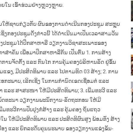
 ເຂົ້າຮ່ວມຢ່າງຫຼວງຫຼາຍ.
ຍງານໃຫ້ຊາບກ່ຽວກັບ ຜົນຂອງການດໍາເນີນກອງປະຊຸມ ສະຫຼຸບ
ກອງປະຊຸມດັ່ງກ່າວນີ້ ໄດ້ດໍາເນີນມາເປັນເວລາສາມວັນ
, ກອງປະຊຸມໄດ້ປຶກສາຫາລື ວຽກງານວິຊາສະເພາະຂອງ
ສໍາຄັນ ເພື່ອມາປຶກສາຫາລືກັນ ເປັນຕົ້ນ 1. ການສ້າງ
ນຈັດຕັ້ງ ແລະ ກົນໄກ ການຄຸ້ມຄອງບໍລິຫານລັດ ຢູ່ຂັ້ນ
ັ້ມແຂງ, ມີປະສິດທິພາບ ແລະ ໄປຕາມທິດ 03 ສ້າງ; 2. ການ
ອກະພາບ, ເລິກເຊິ່ງ ໃນການກໍານົດເຂດເຊື່ອມຕໍ່ ແລະ
າ ແລະ ສາສະໜາ ໃຫ້ມີປະສິດທິພາບ; 3. ເພີ່ມທະວີ ແລະ
ພັດທະນາ ວຽກງານພະນັກງານ-ລັດຖະກອນ ໃຫ້ມີ
ີ່ມທະວີການປັບປຸງກໍ່ສ້າງ ແລະ ຄຸ້ມຄອງ ຖັນແຖວ
ໃຫ້ມີປະສິດທິພາບ ແລະ ປະສິດທິຜົນສູງ ພ້ອມທັງ ສ້າງ
ມືອງ ແລະ ຍົກລະດັບຄຸນນະພາບ ຂອງວຽກງານແຂ່ງຂັນ-