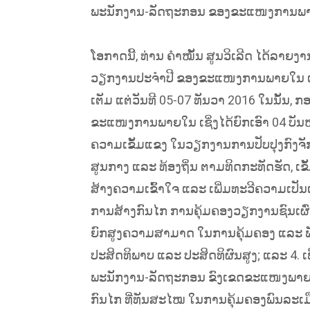
ພະນັກງານ-ລັດຖະກອນ ຂອງຂະແໜງການພາຍໃນ
ໂອກາດນີ້, ທ່ານ ຄໍາໝັ້ນ ສູນວິເລີດ ໄດ້ລາ
ວຽກງານປະຈໍາປີ ຂອງຂະແໜງການພາຍໃນ ເຊິ່ງ
ເຕັມ ແຕ່ວັນທີ 05-07 ທັນວາ 2016 ໃນນັ້ນ
ຂະແໜງການພາຍໃນ ເຊິ່ງໄດ້ຍົກເອົາ 04 ບັນຫາ
ຄວາມເຂັ້ມແຂງ ໃນວຽກງານການປັບປຸງກົງຈັກກາ
ສູນກາງ ແລະ ທ້ອງຖິ່ນ ຕາມທິດກະທັດຮັດ, ເຂ
ສ້າງຄວາມເຂົ້າໃຈ ແລະ ເພີ່ມທະວີຄວາມເປັນເ
ການສ້າງກົນໄກ ການຄຸ້ມຄອງວຽກງານຊົນເຜົ່
ຍົກສູງຄວາມສາມາດ ໃນການຄຸ້ມຄອງ ແລະ 
ປະສິດທິພາບ ແລະ ປະສິດທິຜົນສູງ; ແລະ 4. ເພ
ພະນັກງານ-ລັດຖະກອນ ຂົງເຂດຂະແໜງພາຍໃນ 
ກົນໄກ ທີ່ທັນສະໄໝ ໃນການຄຸ້ມຄອງພົນລະເ