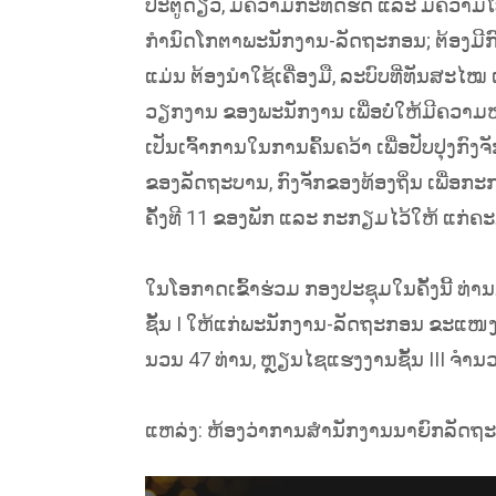
ປະຕູດຽວ, ມີຄວາມກະທັດຮັດ ແລະ ມີຄວາມໂປ່
ກໍານົດໂກຕາພະນັກງານ-ລັດຖະກອນ; ຕ້ອງມີ
ແມ່ນ ຕ້ອງນໍາໃຊ້ເຄື່ອງມື, ລະບົບທີ່ທັນສະໄໝ
ວຽກງານ ຂອງພະນັກງານ ເພື່ອບໍ່ໃຫ້ມີຄວາມຫ
ເປັນເຈົ້າການໃນການຄົ້ນຄວ້າ ເພື່ອປັບປຸງກົ
ຂອງລັດຖະບານ, ກົງຈັກຂອງທ້ອງຖິ່ນ ເພື່ອກະ
ຄັ້ງທີ 11 ຂອງພັກ ແລະ ກະກຽມໄວ້ໃຫ້ ແກ່ຄ
ໃນໂອກາດເຂົ້າຮ່ວມ ກອງປະຊຸມໃນຄັ້ງນີ້ ທ
ຊັ້ນ I ໃຫ້ແກ່ພະນັກງານ-ລັດຖະກອນ ຂະແໜງພ
ນວນ 47 ທ່ານ, ຫຼຽນໄຊແຮງງານຊັ້ນ III ຈໍາ
ແຫລ່ງ: ຫ້ອງວ່າການສໍານັກງານນາຍົກລັດຖະ