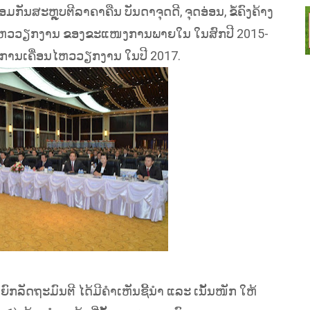
ອມກັນສະຫຼຸບຕີລາຄາຄືນ ບັນດາຈຸດດີ, ຈຸດອ່ອນ, ຂໍ້ຄົງຄ້າງ
ນໄຫວວຽກງານ ຂອງຂະແໜງການພາຍໃນ ໃນສົກປີ 2015-
ນການເຄື່ອນໄຫວວຽກງານ ໃນປີ 2017.
ົກລັດຖະມົນຕີ ໄດ້ມີຄໍາເຫັນຊີ້ນໍາ ແລະ ເນັ້ນໜັກ ໃຫ້