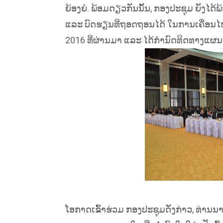
ຍ້ອງຍໍ. ພ້ອມດຽວກັນນັ້ນ, ກອງປະຊຸມ ຍັງໄດ້ພ້
ແລະ ບົດຮຽນທີ່ຖອດຖອນໄດ້ ໃນການເຄື່ອ
2016 ທີ່ຜ່ານມາ ແລະ ໄດ້ກໍານົດທິດທາງແຜ
ໂອກາດເຂົ້າຮ່ວມ ກອງປະຊຸມດັ່ງກ່າວ, ທ່ານນາຍ