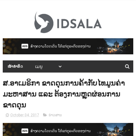
ໜ້າທຳອິດ
ສ.ອາເມຣິກາ ຂາດດຸນການຄ້າກັບໄທມູນຄ່າ
ມະຫາສານ ແລະ ຕ້ອງການຫຼຸດຜ່ອນການ
ຂາດດຸນ
October 04, 2017
ຂ່າວສານ