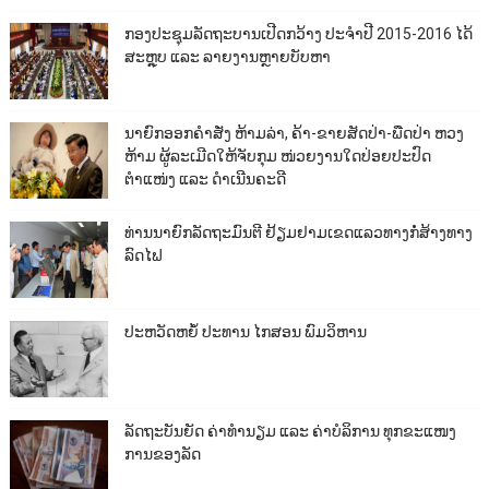
ກອງປະຊຸມລັດຖະບານເປີດກວ້າງ ປະຈຳປີ 2015-2016 ໄດ້
ສະຫຼຸບ ແລະ ລາຍງານຫຼາຍບັບຫາ
ນາຍົກອອກຄຳສັ່ງ ຫ້າມລ່າ, ຄ້າ-ຂາຍສັດປ່າ-ພືດປ່າ ຫວງ
ຫ້າມ ຜູ້ລະເມີດໃຫ້ຈັບກຸມ ໜ່ວຍງານໃດປ່ອຍປະປົດ
ຕຳແໜ່ງ ແລະ ດຳເນີນຄະດີ
ທ່ານນາຍົກລັດຖະມົນຕີ ຢ້ຽມຢາມເຂດແລວທາງກໍ່ສ້າງທາງ
ລົດໄຟ
ປະຫວັດຫຍໍ້ ປະທານ ໄກສອນ ພົມວິຫານ
ລັດຖະບັນຍັດ ຄ່າທຳນຽມ ແລະ ຄ່າບໍລິການ ທຸກຂະແໜງ
ການຂອງລັດ