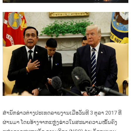
ສຳນັກຂ່າວຕ່າງປະເທດລາຍງານເມື່ອວັນທີ 3 ຕຸລາ 2017 ທີ່
ຜ່ານມາ ໂດຍອ້າງຈາກແຫຼ່ງຂ່າວໃນສະພາຄວາມໝັ້ນຄົງ