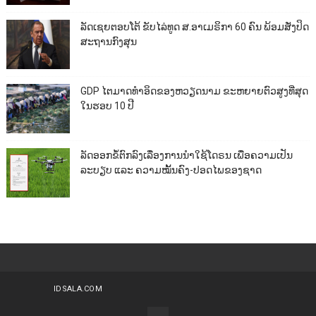
ລັດເຊຍຕອບໂຕ້ ຂັບໄລ່ທູດ ສ.ອາເມຣິກາ 60 ຄົນ ພ້ອມສັ່ງປິດ
ສະຖານກົງສຸນ
GDP ໄຕມາດທຳອິດຂອງຫວຽດນາມ ຂະຫຍາຍຕົວສູງທີ່ສຸດ
ໃນຮອບ 10​ ປີ
ລັດອອກຂໍ້ຕົກລົງເລື່ອງການນຳໃຊ້ໂດຣນ ເພື່ອຄວາມເປັນ
ລະບຽບ ແລະ ຄວາມໝັ້ນຄົງ-ປອດໄພຂອງຊາດ
IDSALA.COM