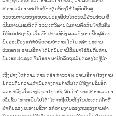
ແຫ່ງຊາດສະຫະລັດ ອາເມຣິກາ (NSC) ວ່າ: ລັດຖະບານ
ສ.ອາເມຣິກາ ຈະເດີນໜ້າຮຽກຮ້ອງໃຫ້ໄທກັບຄືນສູ່
ຂະບວນການຂອງລະບອບປະຊາທິປະໄຕແບບມີສ່ວນຮ່ວມ ທີ່
ເປັນການມອບສິດທິ ແລະ ເສລີພາບໃນການຕັດສິນໃຈກັບຄືນ
ໃຫ້ແກ່ປະຊາຊົນເປັນເຈົ້າຢ່າງແທ້ຈິງ ລວມທັງການຟື້ນຟູສິດທິ
ພົນລະເມືອງ ແຕ່ກໍ່ບໍ່ຊັດເຈນວ່າທ່ານ ໂດໂນ ທຣຳ ປະທານ
ປະເທດ ສ.ອາເມຣິກາ ໄດ້ຍົກບັນຫານີ້ຂຶ້ນມາໂອ້ລົມກັບທ່ານ
ພົນເອກ ປຣະຍຸດ ຈັນໂອຊາ ນາຍົກລັດຖະມົນຕີຂອງໄທຫຼືບໍ່?.
ເຖິງຢ່າງໃດກໍ່ຕາມ ທ່ານ ທຣຳ ກ່າວວ່າ ສ.ອາເມຣິກາ ຕ້ອງການ
ຍົກລະດັບຄວາມສຳພັນທາງການຄ້າກັບໄທໃຫ້ຫຼາຍຂຶ້ນອີກ
ແລະ ຫວັງເປັນຢ່າງຍິ່ງວ່າໄທຈະຊື່ "ສິນຄ້າ" ຈາກ ສ.ອາເມຣິກາ
ເພີ່ມຂຶ້ນ "ຫາກເປັນໄປໄດ້" ໄທຈະຖືເປັນໜຶ່ງໃນປະເທດຄູ່ຄ້າທີ່
ສຳຄັນຂອງ ສ.ອາເມຣິກາ ແຕ່ລາຍງານຂອງກະຊວງການຄ້າ