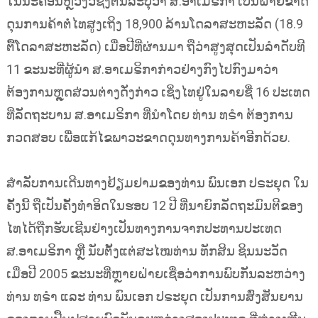
ໃນນະຄອນຫຼວງວໍຊິງຕັນລະບຸວ່າ ສ.ອາເມຣິກາ ເປັນຝ່າຍຂາດ
ດຸນການຄ້າຕໍ່ໄທສູງເຖິງ 18,900 ລ້ານໂດລາສະຫະລັດ (18.9
ຕື້ໂດລາສະຫະລັດ) ເມື່ອປີທີ່ຜ່ານມາ ຖືວ່າສູງສຸດເປັນລຳດັບທີ
11 ຂະນະທີ່ຜູ້ນຳ ສ.ອາເມຣິກາກ່າວຢ່າງກົງໄປກົງມາວ່າ
ຕ້ອງການຫຼຸດສ່ວນຕ່າງດັ່ງກ່າວ ເຊິ່ງໄທຢູ່ໃນລາຍຊື່ 16 ປະເທດ
ທີ່ລັດຖະບານ ສ.ອາເມຣິກາ ທີ່ນຳໂດຍ ທ່ານ ທຣຳ ຕ້ອງການ
ກວດສອບ ເພື່ອແກ້ໄຂພາວະຂາດດຸນທາງການຄ້າອີກດ້ວຍ.
ສຳລັບການເດີນທາງຢ້ຽມຢາມຂອງທ່ານ ພົນເອກ ປຣະຍຸດ ໃນ
ຄັ້ງນີ້ ຖືເປັນຄັ້ງທຳອິດໃນຮອບ 12 ປີ ທີ່ນາຍົກລັດຖະມົນຕີຂອງ
ໄທໄດ້ຖືກຮັບເຊີນຢ່າງເປັນທາງການຈາກປະທານປະເທດ
ສ.ອາເມຣິກາ ຫຼື ນັບຕັ້ງແຕ່ສະໄໝທ່ານ ທັກສິນ ຊິນນະວັດ
ເມື່ອປີ 2005 ຂະນະທີ່ຫຼາຍຝ່າຍເຊື່ອວ່າການພົບກັນລະຫວ່າງ
ທ່ານ ທຣຳ ແລະ ທ່ານ ພົນເອກ ປຣະຍຸດ ເປັນການສົ່ງສັນຍານ