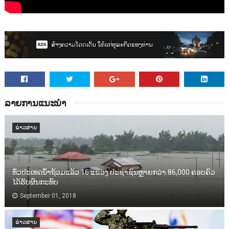
ລາຍການແນະນຳ
ຂ່າວສານ
ທົ່ວປະເທດນ້ຳຖ້ວມແລ້ວ 16 ແຂວງ ປະຊາຊົນຫຼາຍກວ່າ 86,000​ ຄອບຄົວ
ໄດ້ຮັບຜົນກະທົບ
September 01, 2018
ຂ່າວສານ