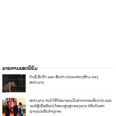
ລາຍການຍອດນິຍົມ
ບັນຊີ ສັດນ້ຳ ແລະ ສັດປ່າ ປະເພດຫວງຫ້າມ ຂອງ
ສປປ.ລາວ
ສປປ.ລາວ ຈະບໍ່ໃຫ້ໃຜມາລະເມີດອຳນາດອະທິປະໄຕ ແລະ
ຈະຕໍ່ສູ້ເພື່ອຜົນປະໂຫຍດສູງສຸດຂອງຊາດ ຕໍ່ກັບບັນຫາ
ຊາຍແດນກັບກຳປູເຈຍ