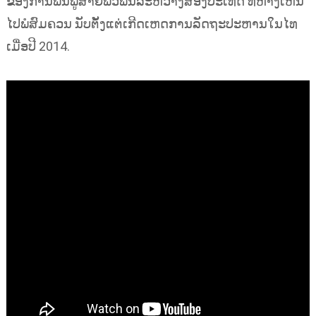
ຂອງການຟື້ນຟູສາຍພົວພັນລະຫວ່າງສອງປະເທດ ທີ່ຫ່າງເຫີນ
ໄປພໍສົມຄວນ ນັບຕັ້ງແຕ່ເກີດເຫດການລັດຖະປະຫານໃນໄທ
ເມື່ອປີ 2014.