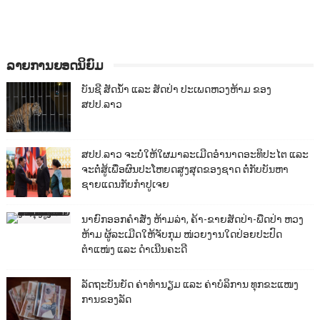
ລາຍການຍອດນິຍົມ
ບັນຊີ ສັດນ້ຳ ແລະ ສັດປ່າ ປະເພດຫວງຫ້າມ ຂອງ
ສປປ.ລາວ
ສປປ.ລາວ ຈະບໍ່ໃຫ້ໃຜມາລະເມີດອຳນາດອະທິປະໄຕ ແລະ
ຈະຕໍ່ສູ້ເພື່ອຜົນປະໂຫຍດສູງສຸດຂອງຊາດ ຕໍ່ກັບບັນຫາ
ຊາຍແດນກັບກຳປູເຈຍ
ນາຍົກອອກຄຳສັ່ງ ຫ້າມລ່າ, ຄ້າ-ຂາຍສັດປ່າ-ພືດປ່າ ຫວງ
ຫ້າມ ຜູ້ລະເມີດໃຫ້ຈັບກຸມ ໜ່ວຍງານໃດປ່ອຍປະປົດ
ຕຳແໜ່ງ ແລະ ດຳເນີນຄະດີ
ລັດຖະບັນຍັດ ຄ່າທຳນຽມ ແລະ ຄ່າບໍລິການ ທຸກຂະແໜງ
ການຂອງລັດ