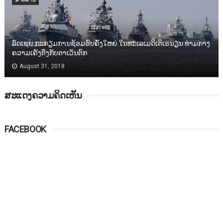
ລັດເຊຍ ກະກຽມການຊ້ອມຮົບຄັ້ງໃຫຍ່ ໃນທະເລເມດິເຕິເຣນຽນ ທ່າມກາງ
ຄວາມເຄັ່ງຕຶງກັບຕາເວັນຕົກ
August 31, 2018
ສະແດງຄວາມຄິດເຫັນ
FACEBOOK