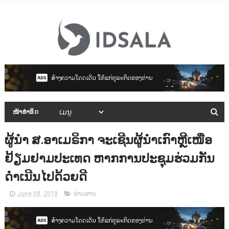
ໜ້າທຳອິດ
ຜູ້ນຳ ສ.ອາເມຣິກາ ຈະເຊີນຜູ້ນຳເກົາຫຼີເໜືອ
ຢ້ຽມຢາມປະເທດ ຫາກການປະຊຸມຮ່ວມກັນ
ດຳເນີນໄປດ້ວຍດີ
June 08, 2018
ຂ່າວສານ