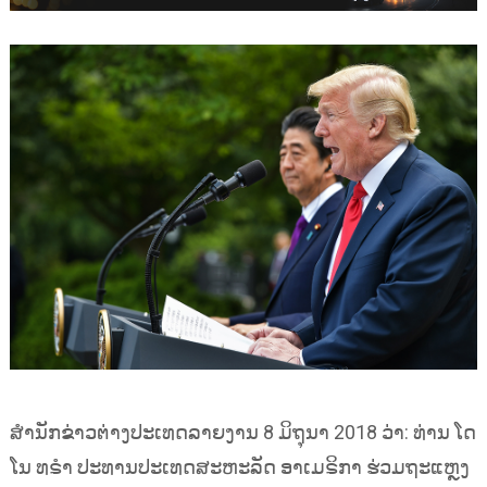
ສຳນັກຂ່າວຕ່າງປະເທດລາຍງານ 8 ມິຖຸນາ 2018 ວ່າ:​ ທ່ານ ໂດ
ໂນ ທຣຳ ປະທານປະເທດສະຫະລັດ ອາເມຣິກາ ຮ່ວມຖະແຫຼງ