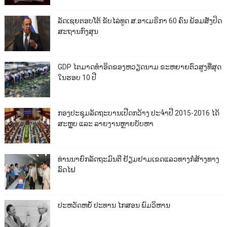
ລັດເຊຍຕອບໂຕ້ ຂັບໄລ່ທູດ ສ.ອາເມຣິກາ 60 ຄົນ ພ້ອມສັ່ງປິດ
ສະຖານກົງສຸນ
GDP ໄຕມາດທຳອິດຂອງຫວຽດນາມ ຂະຫຍາຍຕົວສູງທີ່ສຸດ
ໃນຮອບ 10​ ປີ
ກອງປະຊຸມລັດຖະບານເປີດກວ້າງ ປະຈຳປີ 2015-2016 ໄດ້
ສະຫຼຸບ ແລະ ລາຍງານຫຼາຍບັບຫາ
ທ່ານນາຍົກລັດຖະມົນຕີ ຢ້ຽມຢາມເຂດແລວທາງກໍ່ສ້າງທາງ
ລົດໄຟ
ປະຫວັດຫຍໍ້ ປະທານ ໄກສອນ ພົມວິຫານ