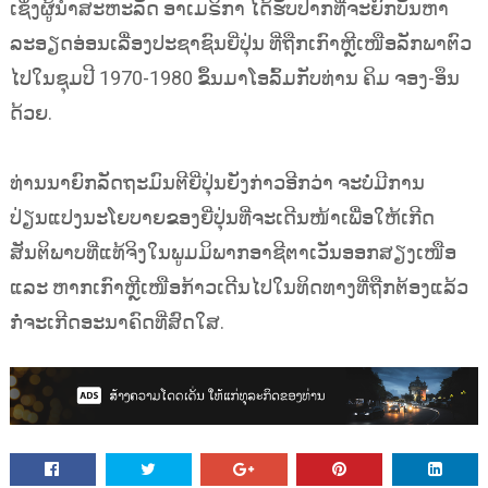
ເຊິ່ງຜູ້ນຳສະຫະລັດ ອາເມຣິກາ ໄດ້ຮັບປາກທີ່ຈະຍົກບັນຫາ
ລະອຽດອ່ອນເລື່ອງປະຊາຊົນຍີ່ປຸ່ນ ທີ່ຖືກເກົາຫຼີເໜືອລັກພາຕົວ
ໄປໃນຊຸມປີ 1970-1980 ຂຶ້ນມາໂອລົ້ມກັບທ່ານ ຄິມ ຈອງ-ອຶນ
ດ້ວຍ.
ທ່ານນາຍົກລັດຖະມົນຕີຍີ່ປຸ່ນຍັງກ່າວອີກວ່າ ຈະບໍ່ມີການ
ປ່ຽນແປງນະໂຍບາຍຂອງຍີ່ປຸ່ນທີ່ຈະເດີນໜ້າເພື່ອໃຫ້ເກີດ
ສັນຕິພາບທີ່ແທ້ຈິງໃນພູມມິພາກອາຊີຕາເວັນອອກສຽງເໜືອ
ແລະ ຫາກເກົາຫຼີເໜືອກ້າວເດີນໄປໃນທິດທາງທີ່ຖືກຕ້ອງແລ້ວ
ກໍ່ຈະເກີດອະນາຄົດທີ່ສົດໃສ.