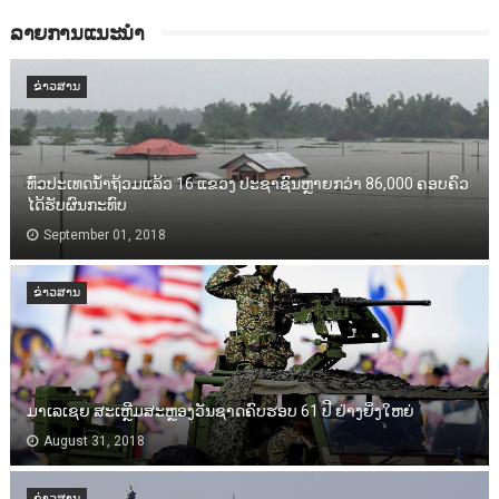
ລາຍການແນະນຳ
ຂ່າວສານ
ທົ່ວປະເທດນ້ຳຖ້ວມແລ້ວ 16 ແຂວງ ປະຊາຊົນຫຼາຍກວ່າ 86,000​ ຄອບຄົວ
ໄດ້ຮັບຜົນກະທົບ
September 01, 2018
ຂ່າວສານ
ມາເລເຊຍ ສະເຫຼີມສະຫຼອງວັນຊາດຄົບຮອບ 61 ປີ ຢ່າງຍິ່ງໃຫຍ່
August 31, 2018
ຂ່າວສານ