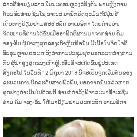
ຂ່າວທີ່ທຳນຽບຂາວ ໃນນະຄອນຫຼວງວໍຊິງຕັນ ພາຍຫຼັງການ
ຕ້ອນຮັບທ່ານ ຊິນໂຊ ອາເບະ ນາຍົກລັດຖະມົນຕີຍີ່ປຸ່ນ ທີ່
ເດີນທາງຢ້ຽມຢາມສະຫະລັດ ອາເມຣິກາ ໂດຍກ່າວວ່າ:
ຈົດໝາຍທີ່ທ່ານໄດ້ຮັບເມື່ອອາທິດທີ່ຜ່ານມາຈາກທ່ານ ຄິມ
ຈອງ-ອຶນ ຜູ້ນຳສູງສຸດຂອງເກົາຫຼີເໜືອນັ້ນ ມີເນື້ອໃນຈິດໃຈທີ່
ອົບອຸ່ນຫຼາຍ ແລະ ຫວັງວ່າການປະຊຸມສຸດຍອດລະຫວ່າງທ່ານ
ກັບ ຜູ້ນຳສູງສຸດຂອງເກົາຫຼີເໜືອທີ່ຈະເກີດຂຶ້ນຢູ່ປະເທດ
ສິງກະໂປ ໃນວັນທີ 12 ມິຖຸນາ 2018 ນີ້ຈະເປັນຈຸດເລີ່ມຕົ້ນຂອງ
ຂະບວນການຍົກລະດັບສາຍພົວພັນ, ນອກຈາກນັ້ນແລ້ວຫາກ
ທຸກຢ່າງດຳເນີນໄປດ້ວຍດີ ທ່ານກໍ່ກຳລັງພິຈາລະນາທີ່ຈະເຊີນ
ທ່ານ ຄິມ ຈອງ-ອຶນ ໃຫ້ມາຢ້ຽມຢາມສະຫະລັດ ອາເມຣິກາ.