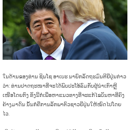
ໃນດ້ານຂອງທ່ານ ຊິນໂຊ ອາເບະ ນາຍົກລັດຖະມົນຕີຍີ່ປຸ່ນກ່າວ
ວ່າ: ທ່ານປາດຖະໜາທີ່ຈະໄດ້ພົບປະໂອ້ລົມກັບຜູ້ນຳເກົາຫຼີ
ເໜືອໂດຍກົງ ທັງນີ້ກໍ່ເພື່ອຫາແນວທາງທີ່ຈະແກ້ໄຂບັນຫາທີ່ຄົງ
ຄ້າງມາດົນ ນັ້ນກໍ່ຄືການລັກພາຕົວຊາວຍີ່ປຸ່ນໃຫ້ໝົດໄປໂດຍ
ໄວ.