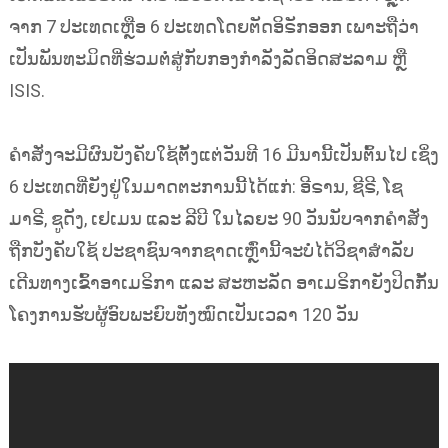
ຈາກ 7 ປະເທດເຫຼືອ 6 ປະເທດໂດຍຕັດອິຣັກອອກ ເພາະຖືວ່າ
ເປັນພັນທະມິດທີ່ຮ່ວມຕໍ່ສູ່ກັບກອງກຳລັງລັດອິດສະລາມ ຫຼື
ISIS.
ຄຳສັ່ງຈະມີຜົນບັງຄັບໃຊ້ຕັ້ງແຕ່ວັນທີ 16 ມີນານີ້ເປັນຕົ້ນໄປ ເຊິ່ງ
6 ປະເທດທີ່ຍັງຢູ່ໃນມາດຕະການນີ້ໄດ້ແກ່: ອີຣານ, ຊີຣີ,​ ໂຊ
ມາຣີ, ຊູດັງ, ເຢເມນ ແລະ ລີບີ ໃນໄລຍະ 90 ວັນນັບຈາກຄຳສັ່ງ
ຖືກບັງຄັບໃຊ້ ປະຊາຊົນຈາກຊາດເຫຼົ່ານີ້ຈະບໍ່ໄດ້ວິຊາສຳລັບ
ເດີນທາງເຂົ້າອາເມຣິກາ ແລະ ສະຫະລັດ ອາເມຣິກາຍັງປິດກັ້ນ
ໂຄງການຮັບຜູ້ອົບພະຍົບທັງໝົດເປັນເວລາ 120 ວັນ