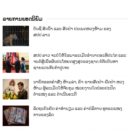
ລາຍການຍອດນິຍົມ
ບັນຊີ ສັດນ້ຳ ແລະ ສັດປ່າ ປະເພດຫວງຫ້າມ ຂອງ
ສປປ.ລາວ
ສປປ.ລາວ ຈະບໍ່ໃຫ້ໃຜມາລະເມີດອຳນາດອະທິປະໄຕ ແລະ
ຈະຕໍ່ສູ້ເພື່ອຜົນປະໂຫຍດສູງສຸດຂອງຊາດ ຕໍ່ກັບບັນຫາ
ຊາຍແດນກັບກຳປູເຈຍ
ນາຍົກອອກຄຳສັ່ງ ຫ້າມລ່າ, ຄ້າ-ຂາຍສັດປ່າ-ພືດປ່າ ຫວງ
ຫ້າມ ຜູ້ລະເມີດໃຫ້ຈັບກຸມ ໜ່ວຍງານໃດປ່ອຍປະປົດ
ຕຳແໜ່ງ ແລະ ດຳເນີນຄະດີ
ລັດຖະບັນຍັດ ຄ່າທຳນຽມ ແລະ ຄ່າບໍລິການ ທຸກຂະແໜງ
ການຂອງລັດ