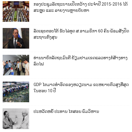
ກອງປະຊຸມລັດຖະບານເປີດກວ້າງ ປະຈຳປີ 2015-2016 ໄດ້
ສະຫຼຸບ ແລະ ລາຍງານຫຼາຍບັບຫາ
ລັດເຊຍຕອບໂຕ້ ຂັບໄລ່ທູດ ສ.ອາເມຣິກາ 60 ຄົນ ພ້ອມສັ່ງປິດ
ສະຖານກົງສຸນ
ທ່ານນາຍົກລັດຖະມົນຕີ ຢ້ຽມຢາມເຂດແລວທາງກໍ່ສ້າງທາງ
ລົດໄຟ
GDP ໄຕມາດທຳອິດຂອງຫວຽດນາມ ຂະຫຍາຍຕົວສູງທີ່ສຸດ
ໃນຮອບ 10​ ປີ
ປະຫວັດຫຍໍ້ ປະທານ ໄກສອນ ພົມວິຫານ