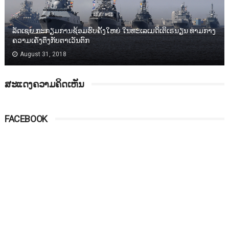
ລັດເຊຍ ກະກຽມການຊ້ອມຮົບຄັ້ງໃຫຍ່ ໃນທະເລເມດິເຕິເຣນຽນ ທ່າມກາງ
ຄວາມເຄັ່ງຕຶງກັບຕາເວັນຕົກ
August 31, 2018
ສະແດງຄວາມຄິດເຫັນ
FACEBOOK