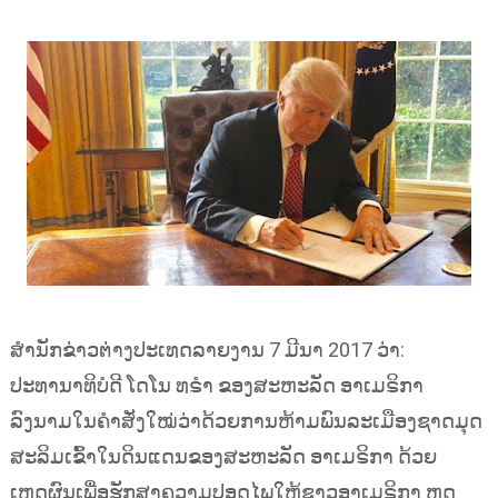
ສຳນັກຂ່າວຕ່າງປະເທດລາຍງານ 7 ມີນາ 2017 ວ່າ:
ປະທານາທິບໍດີ ໂດໂນ ທຣຳ ຂອງສະຫະລັດ ອາເມຣິກາ
ລົງນາມໃນຄຳສັ່ງໃໝ່ວ່າດ້ວຍການຫ້າມພົນລະເມືອງຊາດມຸດ
ສະລິມເຂົ້າໃນດິນແດນຂອງສະຫະລັດ ອາເມຣິກາ ດ້ວຍ
ເຫດຜົນເພື່ອຮັກສາຄວາມປອດໄພໃຫ້ຊາວອາເມຣິກາ ຫຼຸດ