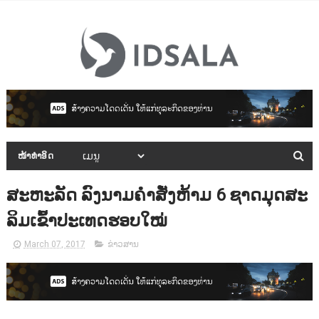
ໜ້າທຳອິດ
ສະຫະລັດ ລົງນາມຄຳສັ່ງຫ້າມ 6 ຊາດມຸດສະ
ລິມເຂົ້າປະເທດຮອບໃໝ່
March 07, 2017
ຂ່າວສານ