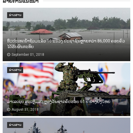
ລາຍການແນະນຳ
ຂ່າວສານ
ທົ່ວປະເທດນ້ຳຖ້ວມແລ້ວ 16 ແຂວງ ປະຊາຊົນຫຼາຍກວ່າ 86,000​ ຄອບຄົວ
ໄດ້ຮັບຜົນກະທົບ
September 01, 2018
ຂ່າວສານ
ມາເລເຊຍ ສະເຫຼີມສະຫຼອງວັນຊາດຄົບຮອບ 61 ປີ ຢ່າງຍິ່ງໃຫຍ່
August 31, 2018
ຂ່າວສານ